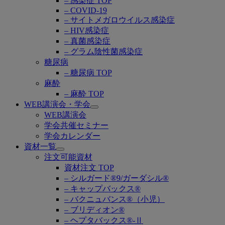
– 感染症 TOP
– COVID-19
– サイトメガロウイルス感染症
– HIV感染症
– 真菌感染症
– グラム陰性菌感染症
糖尿病
– 糖尿病 TOP
麻酔
– 麻酔 TOP
WEB講演会・学会
Open
WEB講演会
submenu
学会共催セミナー
学会カレンダー
資材一覧
Open
注文可能資材
submenu
資材注文 TOP
– シルガード®9/ガーダシル®
– キャップバックス®
– バクニュバンス®（小児）
– ブリディオン®
– ヘプタバックス®-Ⅱ