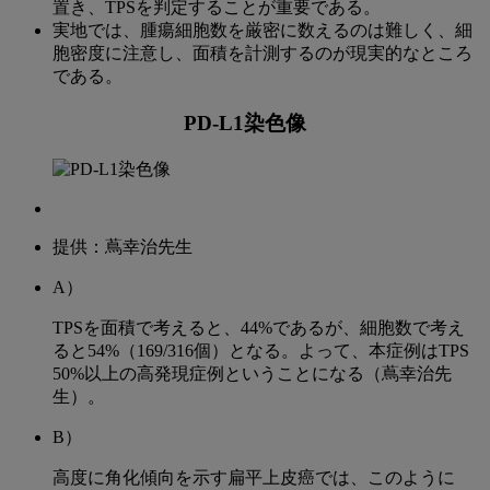
置き、TPSを判定することが重要である。
数
実地では、腫瘍細胞数を厳密に数えるのは難しく、細
で
胞密度に注意し、面積を計測するのが現実的なところ
である。
と
る
PD-L1染色像
か？
解
答
提供：蔦幸治先生
と
A）
解
TPSを面積で考えると、44%であるが、細胞数で考え
説
ると54%（169/316個）となる。よって、本症例はTPS
50%以上の高発現症例ということになる（蔦幸治先
生）。
B）
高度に角化傾向を示す扁平上皮癌では、このように