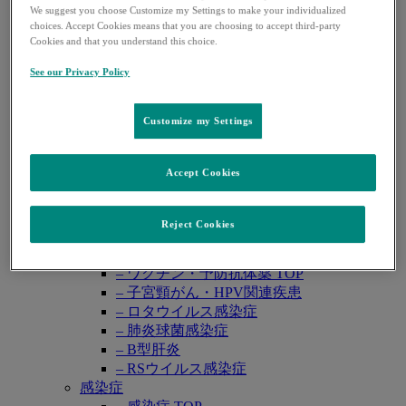
レカルブリオ®
We suggest you choose Customize my Settings to make your individualized
レンビマ®
choices. Accept Cookies means that you are choosing to accept third-party
Cookies and that you understand this choice.
ロタテック®
領域別情報
See our Privacy Policy
Open
悪性腫瘍
submenu
– 悪性腫瘍 TOP
– 婦人科癌
Customize my Settings
– 泌尿器癌
– 消化器癌
Accept Cookies
肺高血圧症
– 肺高血圧症 TOP
– PAH（肺動脈性肺高血圧症）
Reject Cookies
– CTEPH （慢性血栓塞栓性肺高血圧症）
ワクチン・予防抗体薬
– ワクチン・予防抗体薬 TOP
– 子宮頸がん・HPV関連疾患
– ロタウイルス感染症
– 肺炎球菌感染症
– B型肝炎
– RSウイルス感染症
感染症