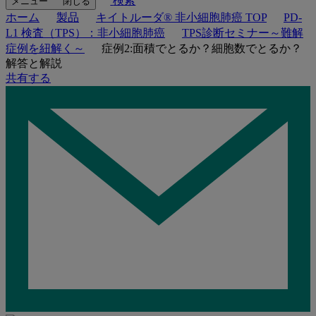
検索
メニュー
閉じる
ホーム
製品
キイトルーダ® 非小細胞肺癌 TOP
PD-
L1 検査（TPS）：非小細胞肺癌
TPS診断セミナー～難解
症例を紐解く～
症例2:面積でとるか？細胞数でとるか？
解答と解説
共有する