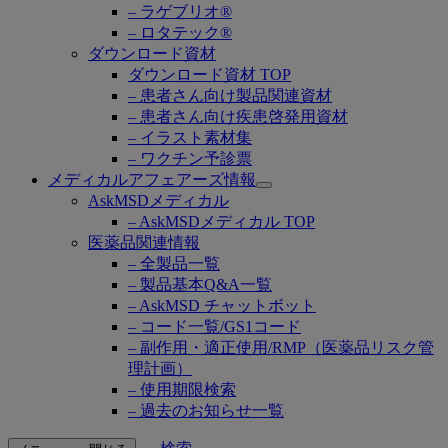
– ラゲブリオ®
– ロタテック®
ダウンロード資材
ダウンロード資材 TOP
– 患者さん向け製品関連資材
– 患者さん向け疾患啓発用資材
– イラスト素材集
– ワクチン予診票
メディカルアフェアーズ情報
Open
AskMSDメディカル
submenu
– AskMSDメディカル TOP
医薬品関連情報
– 全製品一覧
– 製品基本Q&A一覧
– AskMSD チャットボット
– コード一覧/GS1コード
– 副作用・適正使用/RMP（医薬品リスク管
理計画）
– 使用期限検索
– 過去のお知らせ一覧