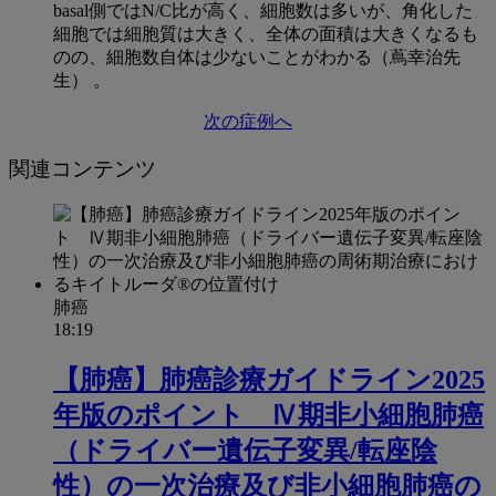
basal側ではN/C比が高く、細胞数は多いが、角化した
細胞では細胞質は大きく、全体の面積は大きくなるも
のの、細胞数自体は少ないことがわかる（蔦幸治先
生） 。
次の症例へ
関連コンテンツ
肺癌
18:19
【肺癌】肺癌診療ガイドライン2025
年版のポイント Ⅳ期非小細胞肺癌
（ドライバー遺伝子変異/転座陰
性）の一次治療及び非小細胞肺癌の