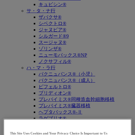
キュビシン®
サ・タ・ナ行
ザバクサ®
シベクトロ®
ジャヌビア®
シルガード®9
スージャヌ®
ゾリンザ®
ニューモバックス®NP
ノクサフィル®
ハ・マ・ラ行
バクニュバンス®（小児）
バクニュバンス®（成人）
ピフェルトロ®
ブリディオン®
プレバイミス®同種造血幹細胞移植
プレバイミス®臓器移植
ヘプタバックス®-Ⅱ
ラゲブリオ®
リベルサス®
リムパーザ®
This Site Uses Cookies and Your Privacy Choice Is Important to Us