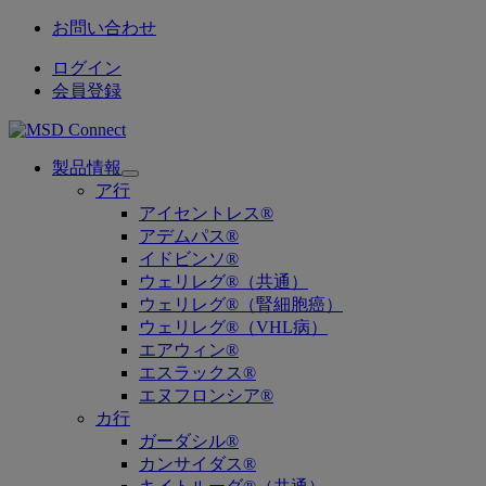
お問い合わせ
ログイン
会員登録
製品情報
Open
ア行
submenu
アイセントレス®
アデムパス®
イドビンソ®
ウェリレグ®（共通）
ウェリレグ®（腎細胞癌）
ウェリレグ®（VHL病）
エアウィン®
エスラックス®
エヌフロンシア®
カ行
ガーダシル®
カンサイダス®