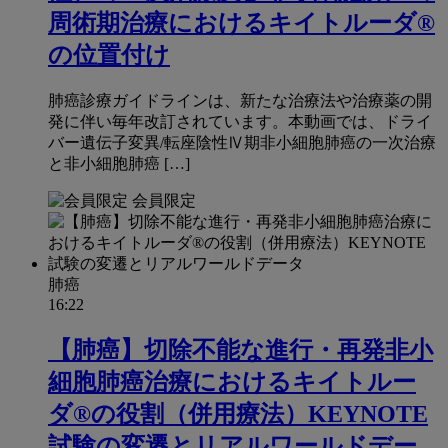
周術期治療におけるキイトルーダ®
の位置付け
肺癌診療ガイドラインは、新たな治療法や治療薬の開
発に伴い毎年改訂されています。本動画では、ドライ
バー遺伝子変異/転座陰性Ⅳ期非小細胞肺癌の一次治療
と非小細胞肺癌 […]
会員限定
肺癌
16:22
【肺癌】切除不能な進行・再発非小
細胞肺癌治療におけるキイトルー
ダ®の役割（併用療法）KEYNOTE
試験の変遷とリアルワールドデー