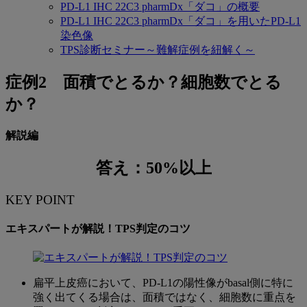
PD-L1 IHC 22C3 pharmDx「ダコ」の概要
PD-L1 IHC 22C3 pharmDx「ダコ」を用いたPD-L1
染色像
TPS診断セミナー～難解症例を紐解く～
症
症例2 面積でとるか？細胞数でとる
例
か？
2:
解説編
面
積
答え：50%以上
で
KEY POINT
と
エキスパートが解説！TPS判定のコツ
る
か？
細
扁平上皮癌において、PD-L1の陽性像がbasal側に特に
胞
強く出てくる場合は、面積ではなく、細胞数に重点を