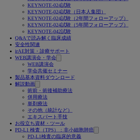
KEYNOTE-024試験
KEYNOTE-024試験（日本人集団）
KEYNOTE-024試験（2年間フォローアップ）
KEYNOTE-024試験（5年間フォローアップ）
KEYNOTE-042試験
Q&Aで読み解く臨床成績
安全性関連
irAE対策・診療サポート
WEB講演会・学会
WEB講演会
学会共催セミナー
製品基本資料ダウンロード
解説動画
術前・術後補助療法
併用療法
単剤療法
その他（統計など）
エキスパート手技
お役立ち資材・ツール
PD-L1 検査（TPS）：非小細胞肺癌
PD-L1検査の臨床的意義