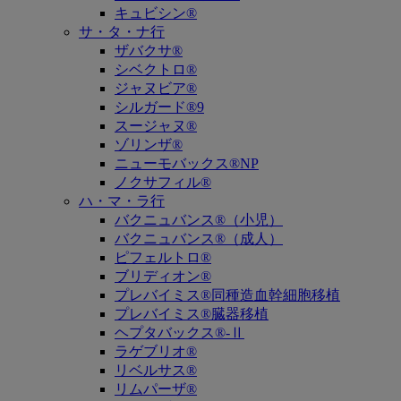
キュビシン®
サ・タ・ナ行
ザバクサ®
シベクトロ®
ジャヌビア®
シルガード®9
スージャヌ®
ゾリンザ®
ニューモバックス®NP
ノクサフィル®
ハ・マ・ラ行
バクニュバンス®（小児）
バクニュバンス®（成人）
ピフェルトロ®
ブリディオン®
プレバイミス®同種造血幹細胞移植
プレバイミス®臓器移植
ヘプタバックス®-Ⅱ
ラゲブリオ®
リベルサス®
リムパーザ®