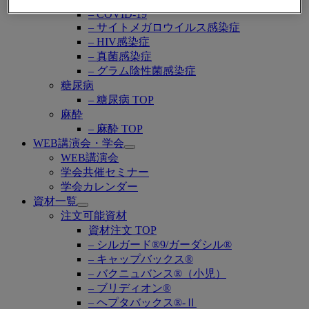
– 感染症 TOP
– COVID-19
– サイトメガロウイルス感染症
– HIV感染症
– 真菌感染症
– グラム陰性菌感染症
糖尿病
– 糖尿病 TOP
麻酔
– 麻酔 TOP
WEB講演会・学会
Open
WEB講演会
submenu
学会共催セミナー
学会カレンダー
資材一覧
Open
注文可能資材
submenu
資材注文 TOP
– シルガード®9/ガーダシル®
– キャップバックス®
– バクニュバンス®（小児）
– ブリディオン®
– ヘプタバックス®-Ⅱ