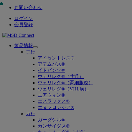
お問い合わせ
ログイン
会員登録
製品情報
Open
ア行
submenu
アイセントレス®
アデムパス®
イドビンソ®
ウェリレグ®（共通）
ウェリレグ®（腎細胞癌）
ウェリレグ®（VHL病）
エアウィン®
エスラックス®
エヌフロンシア®
カ行
ガーダシル®
カンサイダス®