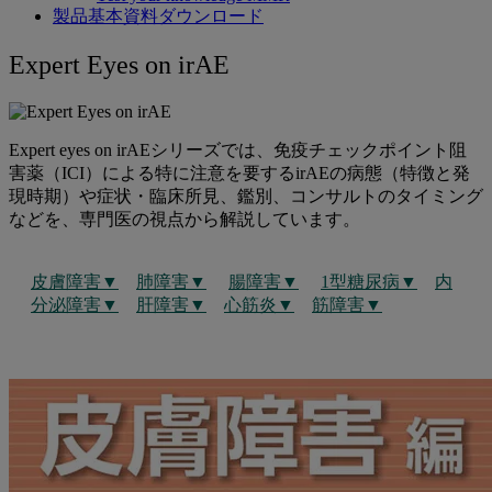
製品基本資料ダウンロード
Expert
Expert Eyes on irAE
Eyes
on
irAE
Expert eyes on irAEシリーズでは、免疫チェックポイント阻
害薬（ICI）による特に注意を要するirAEの病態（特徴と発
現時期）や症状・臨床所見、鑑別、コンサルトのタイミング
などを、専門医の視点から解説しています。
皮膚障害▼
肺障害▼
腸障害▼
1型糖尿病▼
内
分泌障害▼
肝障害▼
心筋炎▼
筋障害▼