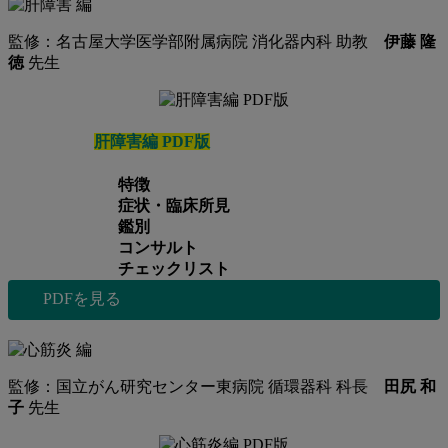
監修：名古屋大学医学部附属病院 消化器内科 助教
伊藤 隆
徳
先生
肝障害編 PDF版
特徴
症状・臨床所見
鑑別
コンサルト
チェックリスト
PDFを見る
監修：国立がん研究センター東病院 循環器科 科長
田尻 和
子
先生