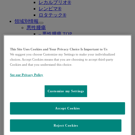
レカルブリオ®
レンビマ®
ロタテック®
領域別情報
Open
悪性腫瘍
submenu
– 悪性腫瘍 TOP
– 婦人科癌
– 泌尿器癌
This Site Uses Cookies and Your Privacy Choice Is Important to Us
– 消化器癌
We suggest you choose Customize my Settings to make your individualized
肺高血圧症
choices. Accept Cookies means that you are choosing to accept third-party
Cookies and that you understand this choice.
– 肺高血圧症 TOP
– PAH（肺動脈性肺高血圧症）
See our Privacy Policy
– CTEPH （慢性血栓塞栓性肺高血圧症）
ワクチン・予防抗体薬
– ワクチン・予防抗体薬 TOP
Customize my Settings
– 子宮頸がん・HPV関連疾患
– ロタウイルス感染症
Accept Cookies
– 肺炎球菌感染症
– B型肝炎
– RSウイルス感染症
Reject Cookies
感染症