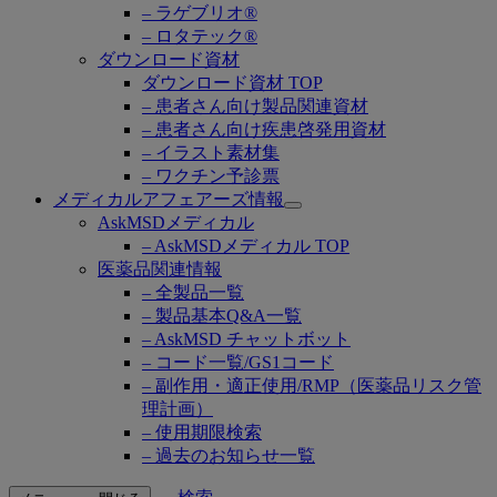
– ラゲブリオ®
– ロタテック®
ダウンロード資材
ダウンロード資材 TOP
– 患者さん向け製品関連資材
– 患者さん向け疾患啓発用資材
– イラスト素材集
– ワクチン予診票
メディカルアフェアーズ情報
Open
AskMSDメディカル
submenu
– AskMSDメディカル TOP
医薬品関連情報
– 全製品一覧
– 製品基本Q&A一覧
– AskMSD チャットボット
– コード一覧/GS1コード
– 副作用・適正使用/RMP（医薬品リスク管
理計画）
– 使用期限検索
– 過去のお知らせ一覧