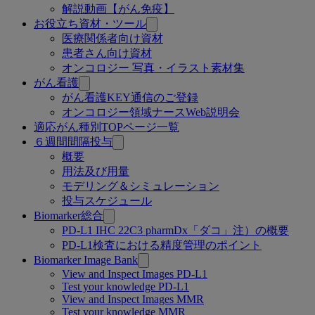
解説動画【がん免疫】
お役立ち資材・ツール
医療関係者向け資材
患者さん向け資材
オンコロジー 写真・イラスト素材集
がん看護
がん看護KEY通信のご登録
オンコロジー領域ナースWeb説明会
適応がん種別TOPページ一覧
６週間間隔投与
概要
用法及び用量
モデリング＆シミュレーション
投与スケジュール
Biomarker総合
PD-L1 IHC 22C3 pharmDx「ダコ」注）の概要
PD-L1検査における精度管理のポイント
Biomarker Image Bank
View and Inspect Images PD-L1
Test your knowledge PD-L1
View and Inspect Images MMR
Test your knowledge MMR