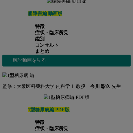
腸障害編 動画版
特徴
症状・臨床所見
鑑別
コンサルト
まとめ
解説動画を見る
監修：大阪医科薬科大学 内科学Ⅰ 教授
今川 彰久
先生
1型糖尿病編 PDF版
特徴
症状・臨床所見