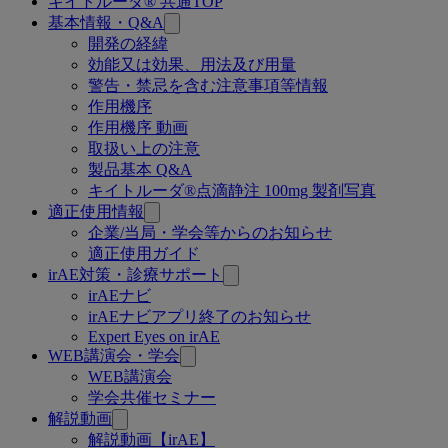
キイトルーダ® 共通TOP
関
基本情報・Q&A
連
開発の経緯
効能又は効果、用法及び用量
ペ
警告・禁忌を含む注意事項等情報
ー
作用機序
作用機序 動画
ジ
取扱い上の注意
製品基本 Q&A
キイトルーダ®点滴静注 100mg 製剤写真
適正使用情報
企業/当局・学会等からのお知らせ
適正使用ガイド
irAE対策・診療サポート
irAEナビ
irAEナビアプリ終了のお知らせ
Expert Eyes on irAE
WEB講演会・学会
WEB講演会
学会共催セミナー
解説動画
解説動画【irAE】