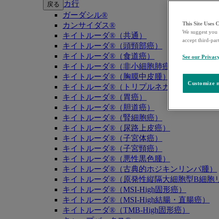
カ行
戻る
ガーダシル®
This Site Uses 
カンサイダス®
We suggest you 
キイトルーダ®（共通）
accept third-par
キイトルーダ®（頭頸部癌）
キイトルーダ®（食道癌）
See our Privac
キイトルーダ®（非小細胞肺癌）
キイトルーダ®（胸膜中皮腫）
Customize m
キイトルーダ®（トリプルネガティブ乳癌）
キイトルーダ®（胃癌）
キイトルーダ®（胆道癌）
キイトルーダ®（腎細胞癌）
キイトルーダ®（尿路上皮癌）
キイトルーダ®（子宮体癌）
キイトルーダ®（子宮頸癌）
キイトルーダ®（悪性黒色腫）
キイトルーダ®（古典的ホジキンリンパ腫）
キイトルーダ®（原発性縦隔大細胞型B細胞リ
キイトルーダ®（MSI-High固形癌）
キイトルーダ®（MSI-High結腸・直腸癌）
キイトルーダ®（TMB-High固形癌）