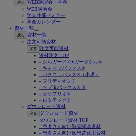
WEB講演会・学会
戻る
submenu
WEB講演会
学会共催セミナー
学会カレンダー
資材一覧
Open
資材一覧
戻る
submenu
注文可能資材
注文可能資材
戻る
資材注文 TOP
– シルガード®9/ガーダシル®
– キャップバックス®
– バクニュバンス®（小児）
– ブリディオン®
– ヘプタバックス®-Ⅱ
– ラゲブリオ®
– ロタテック®
ダウンロード資材
ダウンロード資材
戻る
ダウンロード資材 TOP
– 患者さん向け製品関連資材
– 患者さん向け疾患啓発用資材