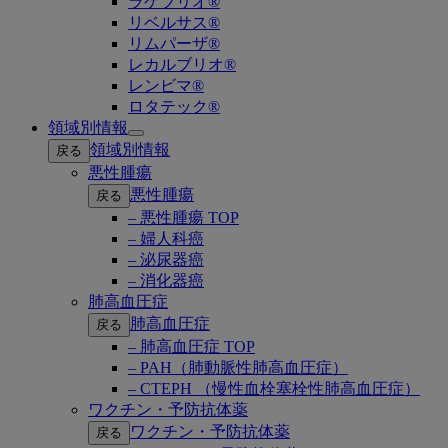
ラゲブリオ®
リベルサス®
リムパーザ®
レカルブリオ®
レンビマ®
ロタテック®
領域別情報
Open
領域別情報
戻る
submenu
悪性腫瘍
悪性腫瘍
戻る
– 悪性腫瘍 TOP
– 婦人科癌
– 泌尿器癌
– 消化器癌
肺高血圧症
肺高血圧症
戻る
– 肺高血圧症 TOP
– PAH（肺動脈性肺高血圧症）
– CTEPH （慢性血栓塞栓性肺高血圧症）
ワクチン・予防抗体薬
ワクチン・予防抗体薬
戻る