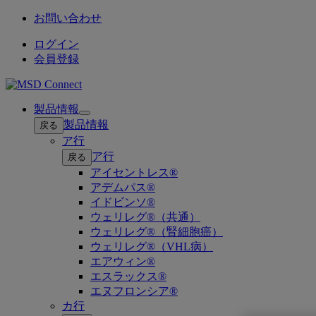
お問い合わせ
ログイン
会員登録
製品情報
Open
製品情報
戻る
submenu
ア行
ア行
戻る
アイセントレス®
アデムパス®
イドビンソ®
ウェリレグ®（共通）
ウェリレグ®（腎細胞癌）
ウェリレグ®（VHL病）
エアウィン®
エスラックス®
エヌフロンシア®
カ行