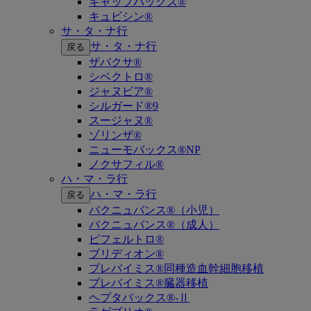
キャップバックス®
キュビシン®
サ・タ・ナ行
サ・タ・ナ行
戻る
ザバクサ®
シベクトロ®
ジャヌビア®
シルガード®9
スージャヌ®
ゾリンザ®
ニューモバックス®NP
ノクサフィル®
ハ・マ・ラ行
ハ・マ・ラ行
戻る
バクニュバンス®（小児）
バクニュバンス®（成人）
ピフェルトロ®
ブリディオン®
プレバイミス®同種造血幹細胞移植
プレバイミス®臓器移植
ヘプタバックス®-Ⅱ