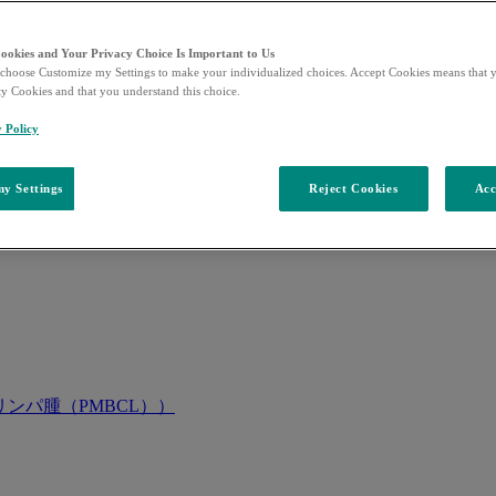
Cookies and Your Privacy Choice Is Important to Us
choose Customize my Settings to make your individualized choices. Accept Cookies means that y
ty Cookies and that you understand this choice.
y Policy
y Settings
Reject Cookies
Acc
ンパ腫（PMBCL））