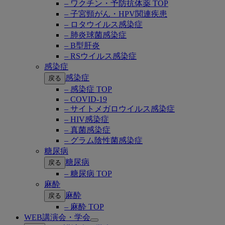
– ワクチン・予防抗体薬 TOP
– 子宮頸がん・HPV関連疾患
– ロタウイルス感染症
– 肺炎球菌感染症
– B型肝炎
– RSウイルス感染症
感染症
感染症
戻る
– 感染症 TOP
– COVID-19
– サイトメガロウイルス感染症
– HIV感染症
– 真菌感染症
– グラム陰性菌感染症
糖尿病
糖尿病
戻る
– 糖尿病 TOP
麻酔
麻酔
戻る
– 麻酔 TOP
WEB講演会・学会
Open