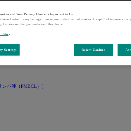
Cookies and Your Privacy Choice Is Important to Us
choose Customize my Settings to make your individualized choices. Accept Cookies means that y
ty Cookies and that you understand this choice.
y Policy
y Settings
Reject Cookies
Acc
ンパ腫（PMBCL））