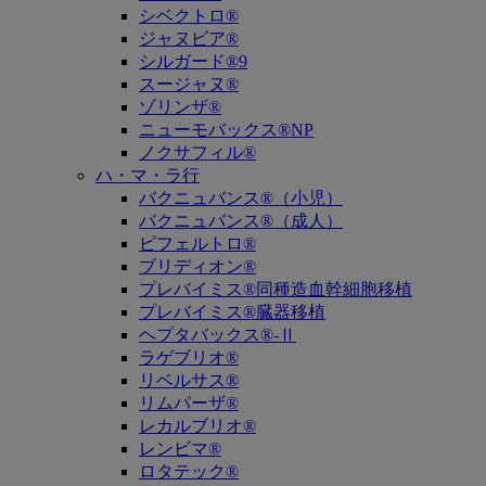
シベクトロ®
ジャヌビア®
シルガード®9
スージャヌ®
ゾリンザ®
ニューモバックス®NP
ノクサフィル®
ハ・マ・ラ行
バクニュバンス®（小児）
バクニュバンス®（成人）
ピフェルトロ®
ブリディオン®
プレバイミス®同種造血幹細胞移植
プレバイミス®臓器移植
ヘプタバックス®-Ⅱ
ラゲブリオ®
リベルサス®
リムパーザ®
レカルブリオ®
レンビマ®
ロタテック®