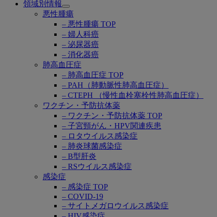
領域別情報
Open
悪性腫瘍
submenu
– 悪性腫瘍 TOP
– 婦人科癌
– 泌尿器癌
– 消化器癌
肺高血圧症
– 肺高血圧症 TOP
– PAH（肺動脈性肺高血圧症）
– CTEPH （慢性血栓塞栓性肺高血圧症）
ワクチン・予防抗体薬
– ワクチン・予防抗体薬 TOP
– 子宮頸がん・HPV関連疾患
– ロタウイルス感染症
– 肺炎球菌感染症
– B型肝炎
– RSウイルス感染症
感染症
– 感染症 TOP
– COVID-19
– サイトメガロウイルス感染症
– HIV感染症