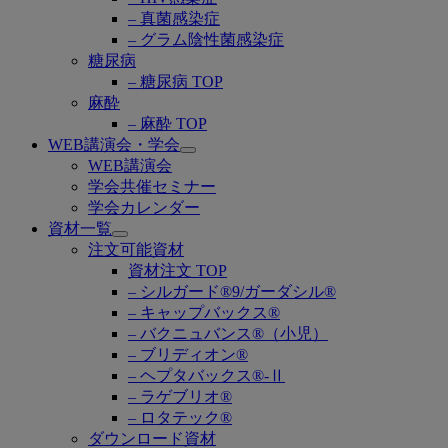
– 真菌感染症
– グラム陰性菌感染症
糖尿病
– 糖尿病 TOP
麻酔
– 麻酔 TOP
WEB講演会・学会
Open
WEB講演会
submenu
学会共催セミナー
学会カレンダー
資材一覧
Open
注文可能資材
submenu
資材注文 TOP
– シルガード®9/ガーダシル®
– キャップバックス®
– バクニュバンス®（小児）
– ブリディオン®
– ヘプタバックス®-Ⅱ
– ラゲブリオ®
– ロタテック®
ダウンロード資材