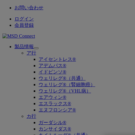
お問い合わせ
ログイン
会員登録
製品情報
Open
ア行
submenu
アイセントレス®
アデムパス®
イドビンソ®
ウェリレグ®（共通）
ウェリレグ®（腎細胞癌）
ウェリレグ®（VHL病）
エアウィン®
エスラックス®
エヌフロンシア®
カ行
ガーダシル®
カンサイダス®