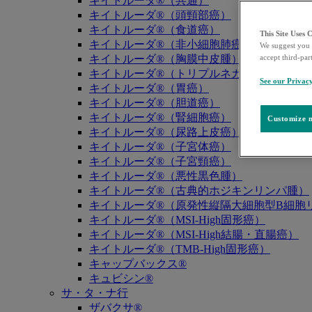
キイトルーダ®（共通）
キイトルーダ®（頭頸部癌）
キイトルーダ®（食道癌）
This Site Uses 
キイトルーダ®（非小細胞肺癌）
We suggest you 
キイトルーダ®（胸膜中皮腫）
accept third-par
キイトルーダ®（トリプルネガティブ乳癌）
See our Privac
キイトルーダ®（胃癌）
キイトルーダ®（胆道癌）
キイトルーダ®（腎細胞癌）
Customize m
キイトルーダ®（尿路上皮癌）
キイトルーダ®（子宮体癌）
キイトルーダ®（子宮頸癌）
キイトルーダ®（悪性黒色腫）
キイトルーダ®（古典的ホジキンリンパ腫）
キイトルーダ®（原発性縦隔大細胞型B細胞リ
キイトルーダ®（MSI-High固形癌）
キイトルーダ®（MSI-High結腸・直腸癌）
キイトルーダ®（TMB-High固形癌）
キャップバックス®
キュビシン®
サ・タ・ナ行
ザバクサ®