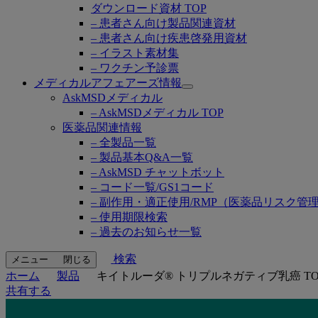
ダウンロード資材 TOP
– 患者さん向け製品関連資材
– 患者さん向け疾患啓発用資材
– イラスト素材集
– ワクチン予診票
メディカルアフェアーズ情報
Open
AskMSDメディカル
submenu
– AskMSDメディカル TOP
医薬品関連情報
– 全製品一覧
– 製品基本Q&A一覧
– AskMSD チャットボット
– コード一覧/GS1コード
– 副作用・適正使用/RMP（医薬品リスク管
– 使用期限検索
– 過去のお知らせ一覧
検索
メニュー
閉じる
ホーム
製品
キイトルーダ® トリプルネガティブ乳癌 TO
共有する