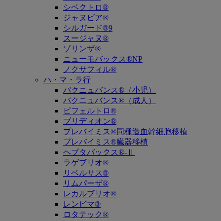
シベクトロ®
ジャヌビア®
シルガード®9
スージャヌ®
ゾリンザ®
ニューモバックス®NP
ノクサフィル®
ハ・マ・ラ行
バクニュバンス®（小児）
バクニュバンス®（成人）
ピフェルトロ®
ブリディオン®
プレバイミス®同種造血幹細胞移植
プレバイミス®臓器移植
ヘプタバックス®-Ⅱ
ラゲブリオ®
リベルサス®
リムパーザ®
レカルブリオ®
レンビマ®
ロタテック®