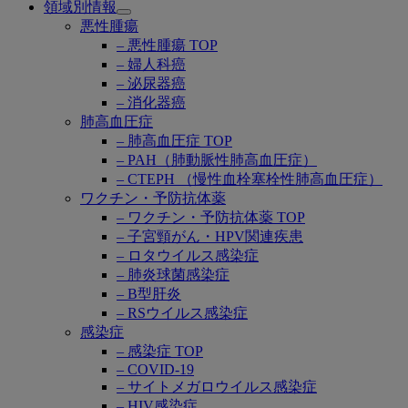
領域別情報
Open
悪性腫瘍
submenu
– 悪性腫瘍 TOP
– 婦人科癌
– 泌尿器癌
– 消化器癌
肺高血圧症
– 肺高血圧症 TOP
– PAH（肺動脈性肺高血圧症）
– CTEPH （慢性血栓塞栓性肺高血圧症）
ワクチン・予防抗体薬
– ワクチン・予防抗体薬 TOP
– 子宮頸がん・HPV関連疾患
– ロタウイルス感染症
– 肺炎球菌感染症
– B型肝炎
– RSウイルス感染症
感染症
– 感染症 TOP
– COVID-19
– サイトメガロウイルス感染症
– HIV感染症