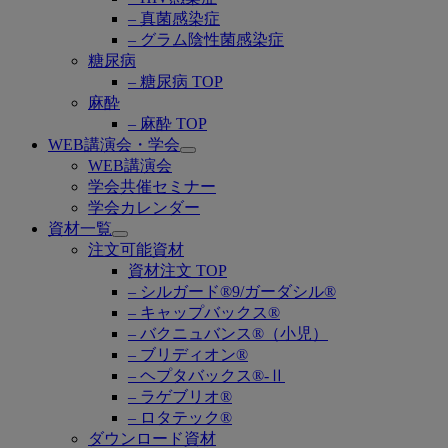
– 真菌感染症
– グラム陰性菌感染症
糖尿病
– 糖尿病 TOP
麻酔
– 麻酔 TOP
WEB講演会・学会
Open
WEB講演会
submenu
学会共催セミナー
学会カレンダー
資材一覧
Open
注文可能資材
submenu
資材注文 TOP
– シルガード®9/ガーダシル®
– キャップバックス®
– バクニュバンス®（小児）
– ブリディオン®
– ヘプタバックス®-Ⅱ
– ラゲブリオ®
– ロタテック®
ダウンロード資材