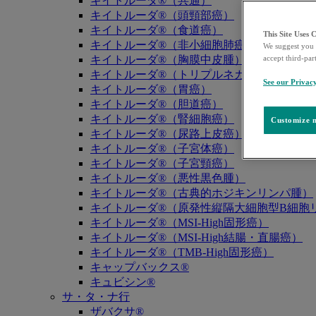
キイトルーダ®（共通）
キイトルーダ®（頭頸部癌）
キイトルーダ®（食道癌）
This Site Uses 
キイトルーダ®（非小細胞肺癌）
We suggest you 
キイトルーダ®（胸膜中皮腫）
accept third-par
キイトルーダ®（トリプルネガティブ乳癌）
See our Privac
キイトルーダ®（胃癌）
キイトルーダ®（胆道癌）
キイトルーダ®（腎細胞癌）
Customize m
キイトルーダ®（尿路上皮癌）
キイトルーダ®（子宮体癌）
キイトルーダ®（子宮頸癌）
キイトルーダ®（悪性黒色腫）
キイトルーダ®（古典的ホジキンリンパ腫）
キイトルーダ®（原発性縦隔大細胞型B細胞リ
キイトルーダ®（MSI-High固形癌）
キイトルーダ®（MSI-High結腸・直腸癌）
キイトルーダ®（TMB-High固形癌）
キャップバックス®
キュビシン®
サ・タ・ナ行
ザバクサ®