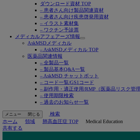
ダウンロード資材 TOP
– 患者さん向け製品関連資材
– 患者さん向け疾患啓発用資材
– イラスト素材集
– ワクチン予診票
メディカルアフェアーズ情報
Open
AskMSDメディカル
submenu
– AskMSDメディカル TOP
医薬品関連情報
– 全製品一覧
– 製品基本Q&A一覧
– AskMSD チャットボット
– コード一覧/GS1コード
– 副作用・適正使用/RMP（医薬品リスク管
– 使用期限検索
– 過去のお知らせ一覧
検索
メニュー
閉じる
ホーム
領域
肺高血圧症 TOP
Medical Education
共有する