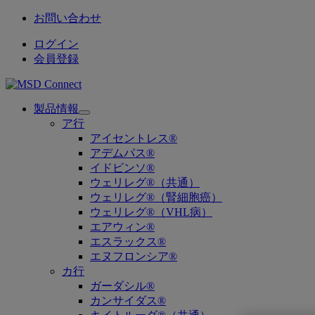
お問い合わせ
ログイン
会員登録
製品情報
Open
ア行
submenu
アイセントレス®
アデムパス®
イドビンソ®
ウェリレグ®（共通）
ウェリレグ®（腎細胞癌）
ウェリレグ®（VHL病）
エアウィン®
エスラックス®
エヌフロンシア®
カ行
ガーダシル®
カンサイダス®