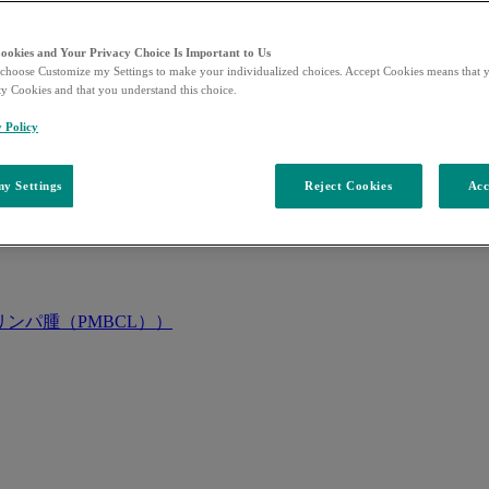
Cookies and Your Privacy Choice Is Important to Us
choose Customize my Settings to make your individualized choices. Accept Cookies means that y
ty Cookies and that you understand this choice.
y Policy
y Settings
Reject Cookies
Acc
ンパ腫（PMBCL））