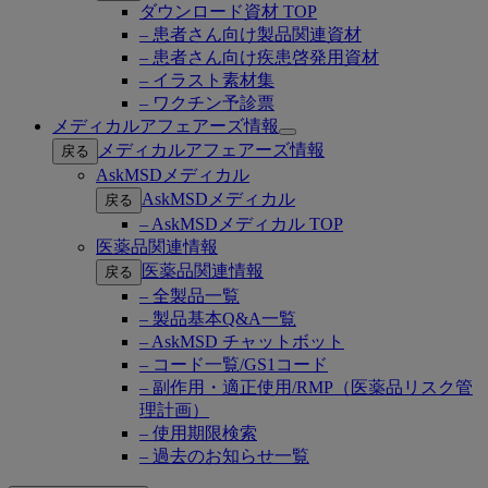
ダウンロード資材 TOP
– 患者さん向け製品関連資材
– 患者さん向け疾患啓発用資材
– イラスト素材集
– ワクチン予診票
メディカルアフェアーズ情報
Open
メディカルアフェアーズ情報
戻る
submenu
AskMSDメディカル
AskMSDメディカル
戻る
– AskMSDメディカル TOP
医薬品関連情報
医薬品関連情報
戻る
– 全製品一覧
– 製品基本Q&A一覧
– AskMSD チャットボット
– コード一覧/GS1コード
– 副作用・適正使用/RMP（医薬品リスク管
理計画）
– 使用期限検索
– 過去のお知らせ一覧