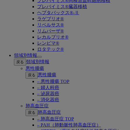
プレバイミス®同種造血幹細胞移植
プレバイミス®臓器移植
ヘプタバックス®-Ⅱ
ラゲブリオ®
リベルサス®
リムパーザ®
レカルブリオ®
レンビマ®
ロタテック®
領域別情報
Open
領域別情報
戻る
submenu
悪性腫瘍
悪性腫瘍
戻る
– 悪性腫瘍 TOP
– 婦人科癌
– 泌尿器癌
– 消化器癌
肺高血圧症
肺高血圧症
戻る
– 肺高血圧症 TOP
– PAH（肺動脈性肺高血圧症）