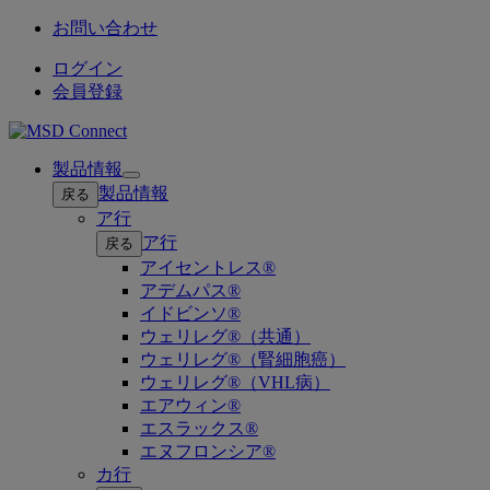
お問い合わせ
ログイン
会員登録
製品情報
Open
製品情報
戻る
submenu
ア行
ア行
戻る
アイセントレス®
アデムパス®
イドビンソ®
ウェリレグ®（共通）
ウェリレグ®（腎細胞癌）
ウェリレグ®（VHL病）
エアウィン®
エスラックス®
エヌフロンシア®
カ行