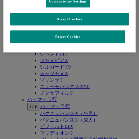
キイトルーダ®（MSI-High固形癌）
Customize my Settings
キイトルーダ®（MSI-High結腸・直腸癌）
キイトルーダ®（TMB-High固形癌）
Accept Cookies
キャップバックス®
キュビシン®
サ・タ・ナ行
Reject Cookies
サ・タ・ナ行
戻る
ザバクサ®
シベクトロ®
ジャヌビア®
シルガード®9
スージャヌ®
ゾリンザ®
ニューモバックス®NP
ノクサフィル®
ハ・マ・ラ行
ハ・マ・ラ行
戻る
バクニュバンス®（小児）
バクニュバンス®（成人）
ピフェルトロ®
ブリディオン®