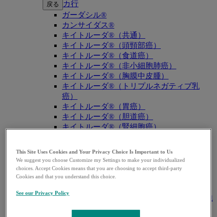
カ行
戻る
ガーダシル®
カンサイダス®
キイトルーダ®（共通）
キイトルーダ®（頭頸部癌）
キイトルーダ®（食道癌）
キイトルーダ®（非小細胞肺癌）
キイトルーダ®（胸膜中皮腫）
キイトルーダ®（トリプルネガティブ乳
癌）
キイトルーダ®（胃癌）
キイトルーダ®（胆道癌）
キイトルーダ®（腎細胞癌）
キイトルーダ®（尿路上皮癌）
キイトルーダ®（子宮体癌）
This Site Uses Cookies and Your Privacy Choice Is Important to Us
キイトルーダ®（子宮頸癌）
We suggest you choose Customize my Settings to make your individualized
キイトルーダ®（悪性黒色腫）
choices. Accept Cookies means that you are choosing to accept third-party
キイトルーダ®（古典的ホジキンリンパ
Cookies and that you understand this choice.
腫）
See our Privacy Policy
キイトルーダ®（原発性縦隔大細胞型B細胞
リンパ腫（PMBCL））