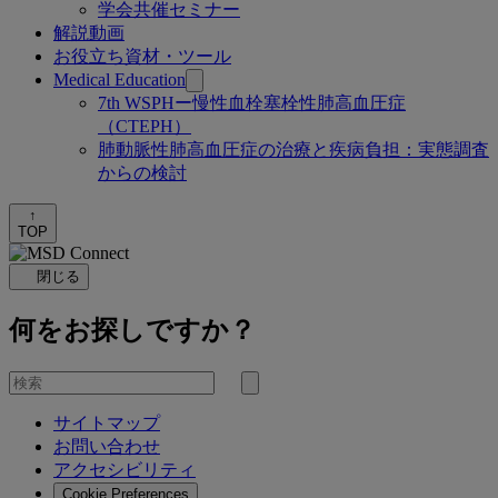
学会共催セミナー
解説動画
お役立ち資材・ツール
Medical Education
7th WSPHー慢性血栓塞栓性肺高血圧症
（CTEPH）
肺動脈性肺高血圧症の治療と疾病負担：実態調査
からの検討
↑
TOP
閉じる
何をお探しですか？
を
検
検
索
サイトマップ
索
お問い合わせ
す
アクセシビリティ
る
Cookie Preferences