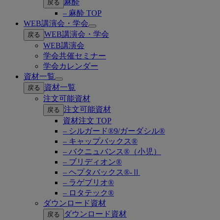
麻酔
戻る
– 麻酔 TOP
WEB講演会・学会
Open
WEB講演会・学会
戻る
submenu
WEB講演会
学会共催セミナー
学会カレンダー
資材一覧
Open
資材一覧
戻る
submenu
注文可能資材
注文可能資材
戻る
資材注文 TOP
– シルガード®9/ガーダシル®
– キャップバックス®
– バクニュバンス®（小児）
– ブリディオン®
– ヘプタバックス®-Ⅱ
– ラゲブリオ®
– ロタテック®
ダウンロード資材
ダウンロード資材
戻る