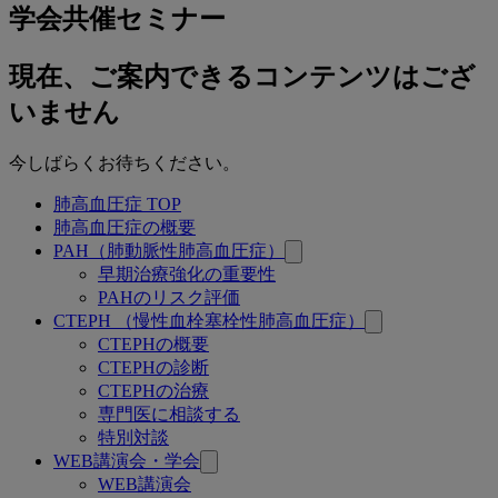
関
学会共催セミナー
連
ペ
現在、ご案内できるコンテンツはござ
ー
ジ
いません
今しばらくお待ちください。
肺高血圧症 TOP
関
肺高血圧症の概要
連
PAH（肺動脈性肺高血圧症）
早期治療強化の重要性
ペ
PAHのリスク評価
ー
CTEPH （慢性血栓塞栓性肺高血圧症）
CTEPHの概要
ジ
CTEPHの診断
CTEPHの治療
専門医に相談する
特別対談
WEB講演会・学会
WEB講演会