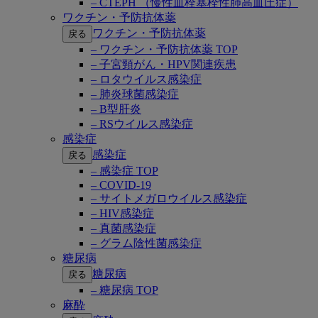
– CTEPH （慢性血栓塞栓性肺高血圧症）
ワクチン・予防抗体薬
ワクチン・予防抗体薬
戻る
– ワクチン・予防抗体薬 TOP
– 子宮頸がん・HPV関連疾患
– ロタウイルス感染症
– 肺炎球菌感染症
– B型肝炎
– RSウイルス感染症
感染症
感染症
戻る
– 感染症 TOP
– COVID-19
– サイトメガロウイルス感染症
– HIV感染症
– 真菌感染症
– グラム陰性菌感染症
糖尿病
糖尿病
戻る
– 糖尿病 TOP
麻酔