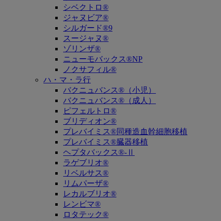
シベクトロ®
ジャヌビア®
シルガード®9
スージャヌ®
ゾリンザ®
ニューモバックス®NP
ノクサフィル®
ハ・マ・ラ行
バクニュバンス®（小児）
バクニュバンス®（成人）
ピフェルトロ®
ブリディオン®
プレバイミス®同種造血幹細胞移植
プレバイミス®臓器移植
ヘプタバックス®-Ⅱ
ラゲブリオ®
リベルサス®
リムパーザ®
レカルブリオ®
レンビマ®
ロタテック®