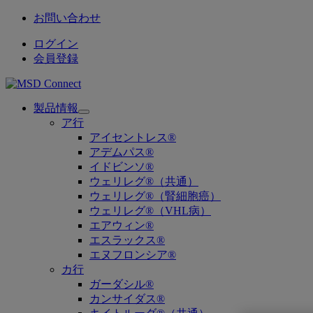
お問い合わせ
ログイン
会員登録
製品情報
Open
ア行
submenu
アイセントレス®
アデムパス®
イドビンソ®
ウェリレグ®（共通）
ウェリレグ®（腎細胞癌）
ウェリレグ®（VHL病）
エアウィン®
エスラックス®
エヌフロンシア®
カ行
ガーダシル®
カンサイダス®