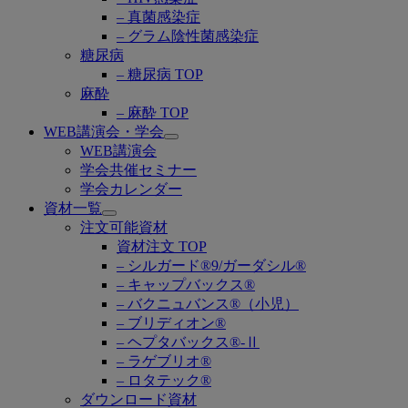
– 真菌感染症
– グラム陰性菌感染症
糖尿病
– 糖尿病 TOP
麻酔
– 麻酔 TOP
WEB講演会・学会
Open
WEB講演会
submenu
学会共催セミナー
学会カレンダー
資材一覧
Open
注文可能資材
submenu
資材注文 TOP
– シルガード®9/ガーダシル®
– キャップバックス®
– バクニュバンス®（小児）
– ブリディオン®
– ヘプタバックス®-Ⅱ
– ラゲブリオ®
– ロタテック®
ダウンロード資材