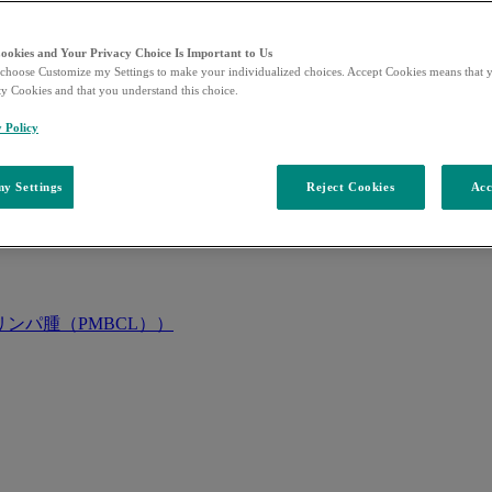
Cookies and Your Privacy Choice Is Important to Us
choose Customize my Settings to make your individualized choices. Accept Cookies means that y
ty Cookies and that you understand this choice.
y Policy
y Settings
Reject Cookies
Acc
ンパ腫（PMBCL））