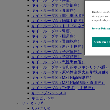
キイトルーダ®（共通）
キイトルーダ®（頭頸部癌）
キイトルーダ®（食道癌）
This Site Uses 
キイトルーダ®（非小細胞肺癌）
We suggest you 
キイトルーダ®（胸膜中皮腫）
accept third-par
キイトルーダ®（トリプルネガティブ乳癌）
See our Privac
キイトルーダ®（胃癌）
キイトルーダ®（胆道癌）
キイトルーダ®（腎細胞癌）
Customize m
キイトルーダ®（尿路上皮癌）
キイトルーダ®（子宮体癌）
キイトルーダ®（子宮頸癌）
キイトルーダ®（悪性黒色腫）
キイトルーダ®（古典的ホジキンリンパ腫）
キイトルーダ®（原発性縦隔大細胞型B細胞リ
キイトルーダ®（MSI-High固形癌）
キイトルーダ®（MSI-High結腸・直腸癌）
キイトルーダ®（TMB-High固形癌）
キャップバックス®
キュビシン®
サ・タ・ナ行
ザバクサ®