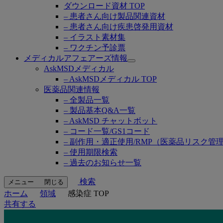
ダウンロード資材 TOP
– 患者さん向け製品関連資材
– 患者さん向け疾患啓発用資材
– イラスト素材集
– ワクチン予診票
メディカルアフェアーズ情報
Open
AskMSDメディカル
submenu
– AskMSDメディカル TOP
医薬品関連情報
– 全製品一覧
– 製品基本Q&A一覧
– AskMSD チャットボット
– コード一覧/GS1コード
– 副作用・適正使用/RMP（医薬品リスク管
– 使用期限検索
– 過去のお知らせ一覧
検索
メニュー
閉じる
ホーム
領域
感染症 TOP
共有する