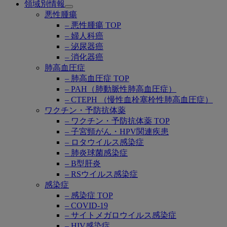
領域別情報
Open
悪性腫瘍
submenu
– 悪性腫瘍 TOP
– 婦人科癌
– 泌尿器癌
– 消化器癌
肺高血圧症
– 肺高血圧症 TOP
– PAH（肺動脈性肺高血圧症）
– CTEPH （慢性血栓塞栓性肺高血圧症）
ワクチン・予防抗体薬
– ワクチン・予防抗体薬 TOP
– 子宮頸がん・HPV関連疾患
– ロタウイルス感染症
– 肺炎球菌感染症
– B型肝炎
– RSウイルス感染症
感染症
– 感染症 TOP
– COVID-19
– サイトメガロウイルス感染症
– HIV感染症