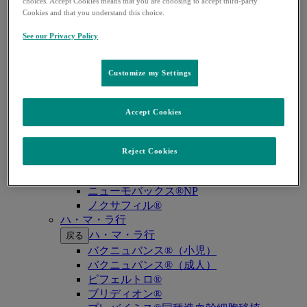
キイトルーダ®（MSI-High固形癌）
choices. Accept Cookies means that you are choosing to accept third-party
Cookies and that you understand this choice.
キイトルーダ®（MSI-High結腸・直腸癌）
キイトルーダ®（TMB-High固形癌）
See our Privacy Policy
キャップバックス®
キュビシン®
サ・タ・ナ行
Customize my Settings
サ・タ・ナ行
戻る
ザバクサ®
Accept Cookies
シベクトロ®
ジャヌビア®
シルガード®9
Reject Cookies
スージャヌ®
ゾリンザ®
ニューモバックス®NP
ノクサフィル®
ハ・マ・ラ行
ハ・マ・ラ行
戻る
バクニュバンス®（小児）
バクニュバンス®（成人）
ピフェルトロ®
ブリディオン®