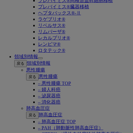
プレバイミス®同種造血幹細胞移植
プレバイミス®臓器移植
ヘプタバックス®-Ⅱ
ラゲブリオ®
リベルサス®
リムパーザ®
レカルブリオ®
レンビマ®
ロタテック®
領域別情報
Open
領域別情報
戻る
submenu
悪性腫瘍
悪性腫瘍
戻る
– 悪性腫瘍 TOP
– 婦人科癌
– 泌尿器癌
– 消化器癌
肺高血圧症
肺高血圧症
戻る
– 肺高血圧症 TOP
– PAH（肺動脈性肺高血圧症）