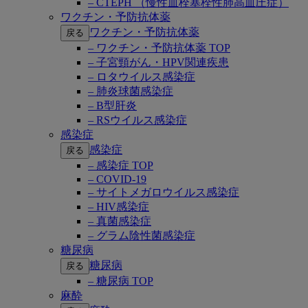
– CTEPH （慢性血栓塞栓性肺高血圧症）
ワクチン・予防抗体薬
ワクチン・予防抗体薬
戻る
– ワクチン・予防抗体薬 TOP
– 子宮頸がん・HPV関連疾患
– ロタウイルス感染症
– 肺炎球菌感染症
– B型肝炎
– RSウイルス感染症
感染症
感染症
戻る
– 感染症 TOP
– COVID-19
– サイトメガロウイルス感染症
– HIV感染症
– 真菌感染症
– グラム陰性菌感染症
糖尿病
糖尿病
戻る
– 糖尿病 TOP
麻酔