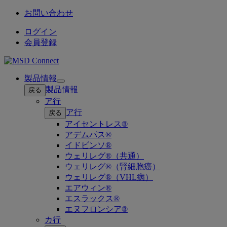
お問い合わせ
ログイン
会員登録
製品情報
Open
製品情報
戻る
submenu
ア行
ア行
戻る
アイセントレス®
アデムパス®
イドビンソ®
ウェリレグ®（共通）
ウェリレグ®（腎細胞癌）
ウェリレグ®（VHL病）
エアウィン®
エスラックス®
エヌフロンシア®
カ行