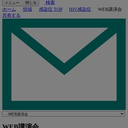
検索
メニュー
閉じる
ホーム
領域
感染症 TOP
HIV感染症
WEB講演会
共有する
Navigate
to
関
WEB講演会