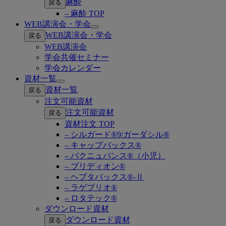
麻酔
戻る
– 麻酔 TOP
WEB講演会・学会
Open
WEB講演会・学会
戻る
submenu
WEB講演会
学会共催セミナー
学会カレンダー
資材一覧
Open
資材一覧
戻る
submenu
注文可能資材
注文可能資材
戻る
資材注文 TOP
– シルガード®9/ガーダシル®
– キャップバックス®
– バクニュバンス®（小児）
– ブリディオン®
– ヘプタバックス®-Ⅱ
– ラゲブリオ®
– ロタテック®
ダウンロード資材
ダウンロード資材
戻る