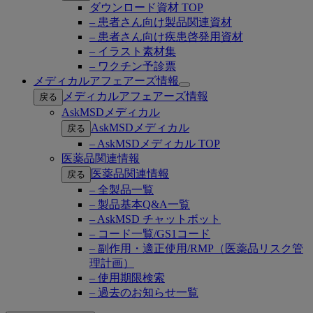
ダウンロード資材 TOP
– 患者さん向け製品関連資材
– 患者さん向け疾患啓発用資材
– イラスト素材集
– ワクチン予診票
メディカルアフェアーズ情報
Open
メディカルアフェアーズ情報
戻る
submenu
AskMSDメディカル
AskMSDメディカル
戻る
– AskMSDメディカル TOP
医薬品関連情報
医薬品関連情報
戻る
– 全製品一覧
– 製品基本Q&A一覧
– AskMSD チャットボット
– コード一覧/GS1コード
– 副作用・適正使用/RMP（医薬品リスク管
理計画）
– 使用期限検索
– 過去のお知らせ一覧