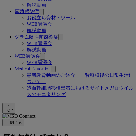
解説動画
真菌感染症
お役立ち資材・ツール
WEB講演会
解説動画
グラム陰性菌感染症
WEB講演会
解説動画
WEB講演会
WEB講演会
Medical Education
患者教育動画のご紹介 「腎移植後の日常生活に
ついて」
造血幹細胞移植患者におけるサイトメガロウイル
スのモニタリング
↑
TOP
閉じる