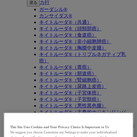
カ行
戻る
ガーダシル®
カンサイダス®
キイトルーダ®（共通）
キイトルーダ®（頭頸部癌）
キイトルーダ®（食道癌）
キイトルーダ®（非小細胞肺癌）
キイトルーダ®（胸膜中皮腫）
キイトルーダ®（トリプルネガティブ乳
癌）
キイトルーダ®（胃癌）
キイトルーダ®（胆道癌）
キイトルーダ®（腎細胞癌）
キイトルーダ®（尿路上皮癌）
キイトルーダ®（子宮体癌）
キイトルーダ®（子宮頸癌）
キイトルーダ®（悪性黒色腫）
キイトルーダ®（古典的ホジキンリンパ
腫）
キイトルーダ®（原発性縦隔大細胞型B細胞
This Site Uses Cookies and Your Privacy Choice Is Important to Us
リンパ腫（PMBCL））
We suggest you choose Customize my Settings to make your individualized