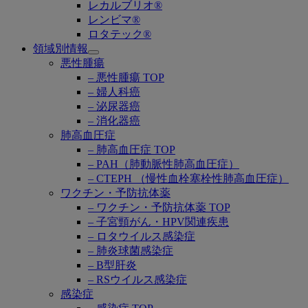
レカルブリオ®
レンビマ®
ロタテック®
領域別情報
Open
悪性腫瘍
submenu
– 悪性腫瘍 TOP
– 婦人科癌
– 泌尿器癌
– 消化器癌
肺高血圧症
– 肺高血圧症 TOP
– PAH（肺動脈性肺高血圧症）
– CTEPH （慢性血栓塞栓性肺高血圧症）
ワクチン・予防抗体薬
– ワクチン・予防抗体薬 TOP
– 子宮頸がん・HPV関連疾患
– ロタウイルス感染症
– 肺炎球菌感染症
– B型肝炎
– RSウイルス感染症
感染症