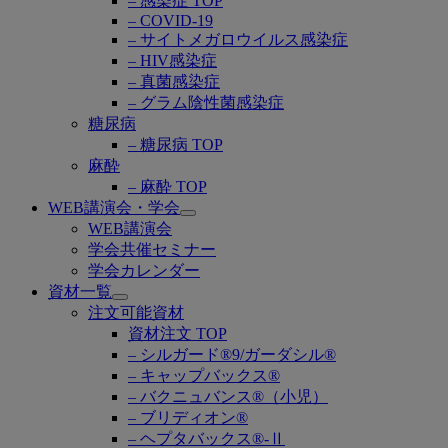
– 感染症 TOP
– COVID-19
– サイトメガロウイルス感染症
– HIV感染症
– 真菌感染症
– グラム陰性菌感染症
糖尿病
– 糖尿病 TOP
麻酔
– 麻酔 TOP
WEB講演会・学会
Open
WEB講演会
submenu
学会共催セミナー
学会カレンダー
資材一覧
Open
注文可能資材
submenu
資材注文 TOP
– シルガード®9/ガーダシル®
– キャップバックス®
– バクニュバンス®（小児）
– ブリディオン®
– ヘプタバックス®-Ⅱ