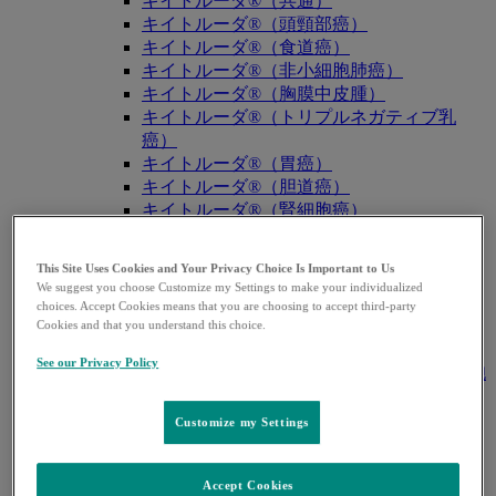
キイトルーダ®（共通）
キイトルーダ®（頭頸部癌）
キイトルーダ®（食道癌）
キイトルーダ®（非小細胞肺癌）
キイトルーダ®（胸膜中皮腫）
キイトルーダ®（トリプルネガティブ乳
癌）
キイトルーダ®（胃癌）
キイトルーダ®（胆道癌）
キイトルーダ®（腎細胞癌）
キイトルーダ®（尿路上皮癌）
キイトルーダ®（子宮体癌）
This Site Uses Cookies and Your Privacy Choice Is Important to Us
キイトルーダ®（子宮頸癌）
We suggest you choose Customize my Settings to make your individualized
キイトルーダ®（悪性黒色腫）
choices. Accept Cookies means that you are choosing to accept third-party
キイトルーダ®（古典的ホジキンリンパ
Cookies and that you understand this choice.
腫）
See our Privacy Policy
キイトルーダ®（原発性縦隔大細胞型B細胞
リンパ腫（PMBCL））
キイトルーダ®（MSI-High固形癌）
Customize my Settings
キイトルーダ®（MSI-High結腸・直腸癌）
キイトルーダ®（TMB-High固形癌）
Accept Cookies
キャップバックス®