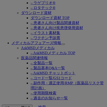
– ラゲブリオ®
– ロタテック®
ダウンロード資材
ダウンロード資材 TOP
– 患者さん向け製品関連資材
– 患者さん向け疾患啓発用資材
– イラスト素材集
– ワクチン予診票
メディカルアフェアーズ情報
Open
AskMSDメディカル
submenu
– AskMSDメディカル TOP
医薬品関連情報
– 全製品一覧
– 製品基本Q&A一覧
– AskMSD チャットボット
– コード一覧/GS1コード
– 副作用・適正使用/RMP（医薬品リスク管
理計画）
– 使用期限検索
– 過去のお知らせ一覧