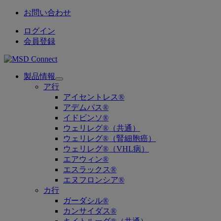
お問い合わせ
ログイン
会員登録
製品情報
Open
ア行
submenu
アイセントレス®
アデムパス®
イドビンソ®
ウェリレグ®（共通）
ウェリレグ®（腎細胞癌）
ウェリレグ®（VHL病）
エアウィン®
エスラックス®
エヌフロンシア®
カ行
ガーダシル®
カンサイダス®