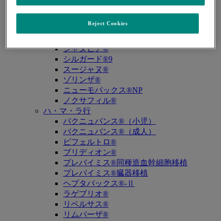
キュビシン®
サ・タ・ナ行
Reject Cookies
ザバクサ®
シベクトロ®
ジャヌビア®
シルガード®9
スージャヌ®
ゾリンザ®
ニューモバックス®NP
ノクサフィル®
ハ・マ・ラ行
バクニュバンス®（小児）
バクニュバンス®（成人）
ピフェルトロ®
ブリディオン®
プレバイミス®同種造血幹細胞移植
プレバイミス®臓器移植
ヘプタバックス®-Ⅱ
ラゲブリオ®
リベルサス®
リムパーザ®