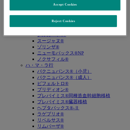
キュビシン®
Accept Cookies
サ・タ・ナ行
ザバクサ®
Reject Cookies
シベクトロ®
ジャヌビア®
シルガード®9
スージャヌ®
ゾリンザ®
ニューモバックス®NP
ノクサフィル®
ハ・マ・ラ行
バクニュバンス®（小児）
バクニュバンス®（成人）
ピフェルトロ®
ブリディオン®
プレバイミス®同種造血幹細胞移植
プレバイミス®臓器移植
ヘプタバックス®-Ⅱ
ラゲブリオ®
リベルサス®
リムパーザ®