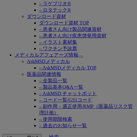
– ラゲブリオ®
– ロタテック®
ダウンロード資材
ダウンロード資材 TOP
– 患者さん向け製品関連資材
– 患者さん向け疾患啓発用資材
– イラスト素材集
– ワクチン予診票
メディカルアフェアーズ情報
Open
AskMSDメディカル
submenu
– AskMSDメディカル TOP
医薬品関連情報
– 全製品一覧
– 製品基本Q&A一覧
– AskMSD チャットボット
– コード一覧/GS1コード
– 副作用・適正使用/RMP（医薬品リスク管
理計画）
– 使用期限検索
– 過去のお知らせ一覧