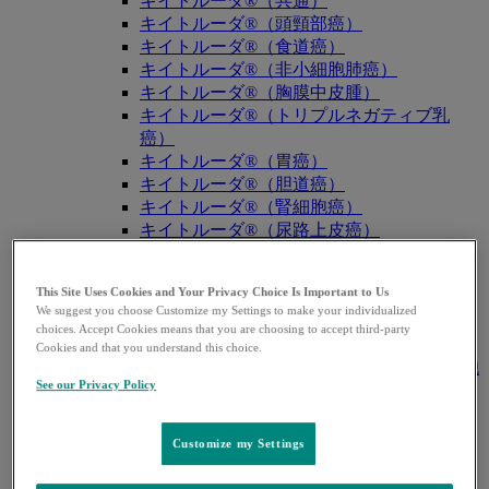
キイトルーダ®（共通）
キイトルーダ®（頭頸部癌）
キイトルーダ®（食道癌）
キイトルーダ®（非小細胞肺癌）
キイトルーダ®（胸膜中皮腫）
キイトルーダ®（トリプルネガティブ乳
癌）
キイトルーダ®（胃癌）
キイトルーダ®（胆道癌）
キイトルーダ®（腎細胞癌）
キイトルーダ®（尿路上皮癌）
キイトルーダ®（子宮体癌）
キイトルーダ®（子宮頸癌）
This Site Uses Cookies and Your Privacy Choice Is Important to Us
キイトルーダ®（悪性黒色腫）
We suggest you choose Customize my Settings to make your individualized
キイトルーダ®（古典的ホジキンリンパ
choices. Accept Cookies means that you are choosing to accept third-party
腫）
Cookies and that you understand this choice.
キイトルーダ®（原発性縦隔大細胞型B細胞
See our Privacy Policy
リンパ腫（PMBCL））
キイトルーダ®（MSI-High固形癌）
キイトルーダ®（MSI-High結腸・直腸癌）
Customize my Settings
キイトルーダ®（TMB-High固形癌）
キャップバックス®