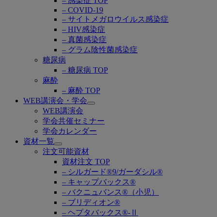
– 感染症 TOP
– COVID-19
– サイトメガロウイルス感染症
– HIV感染症
– 真菌感染症
– グラム陰性菌感染症
糖尿病
– 糖尿病 TOP
麻酔
– 麻酔 TOP
WEB講演会・学会
Open
WEB講演会
submenu
学会共催セミナー
学会カレンダー
資材一覧
Open
注文可能資材
submenu
資材注文 TOP
– シルガード®9/ガーダシル®
– キャップバックス®
– バクニュバンス®（小児）
– ブリディオン®
– ヘプタバックス®-Ⅱ