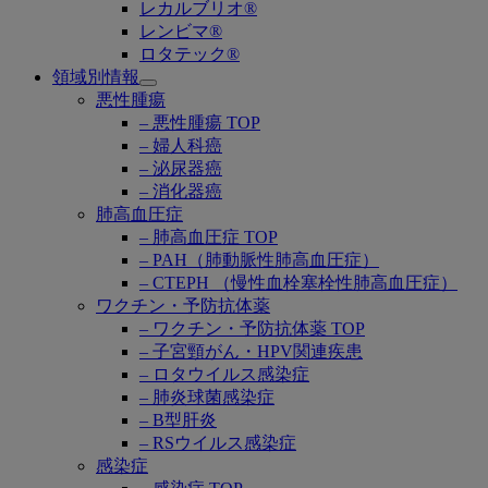
レカルブリオ®
レンビマ®
ロタテック®
領域別情報
Open
悪性腫瘍
submenu
– 悪性腫瘍 TOP
– 婦人科癌
– 泌尿器癌
– 消化器癌
肺高血圧症
– 肺高血圧症 TOP
– PAH（肺動脈性肺高血圧症）
– CTEPH （慢性血栓塞栓性肺高血圧症）
ワクチン・予防抗体薬
– ワクチン・予防抗体薬 TOP
– 子宮頸がん・HPV関連疾患
– ロタウイルス感染症
– 肺炎球菌感染症
– B型肝炎
– RSウイルス感染症
感染症