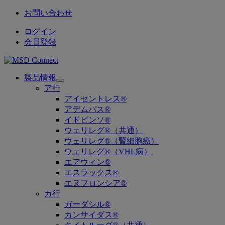
お問い合わせ
ログイン
会員登録
製品情報
Open
ア行
submenu
アイセントレス®
アデムパス®
イドビンソ®
ウェリレグ®（共通）
ウェリレグ®（腎細胞癌）
ウェリレグ®（VHL病）
エアウィン®
エスラックス®
エヌフロンシア®
カ行
ガーダシル®
カンサイダス®