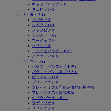
キャップバックス®
キュビシン®
サ・タ・ナ行
ザバクサ®
シベクトロ®
ジャヌビア®
シルガード®9
スージャヌ®
ゾリンザ®
ニューモバックス®NP
ノクサフィル®
ハ・マ・ラ行
バクニュバンス®（小児）
バクニュバンス®（成人）
ピフェルトロ®
ブリディオン®
プレバイミス®同種造血幹細胞移植
プレバイミス®臓器移植
ヘプタバックス®-Ⅱ
ラゲブリオ®
リベルサス®