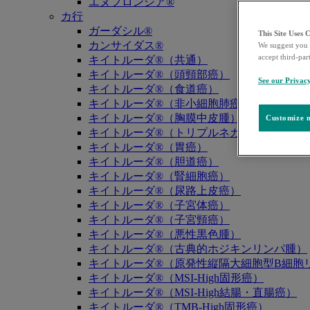
エヌフロンシア®
カ行
ガーダシル®
This Site Uses 
カンサイダス®
We suggest you 
accept third-par
キイトルーダ®（共通）
キイトルーダ®（頭頸部癌）
See our Privac
キイトルーダ®（食道癌）
キイトルーダ®（非小細胞肺癌）
キイトルーダ®（胸膜中皮腫）
Customize m
キイトルーダ®（トリプルネガティブ乳癌）
キイトルーダ®（胃癌）
キイトルーダ®（胆道癌）
キイトルーダ®（腎細胞癌）
キイトルーダ®（尿路上皮癌）
キイトルーダ®（子宮体癌）
キイトルーダ®（子宮頸癌）
キイトルーダ®（悪性黒色腫）
キイトルーダ®（古典的ホジキンリンパ腫）
キイトルーダ®（原発性縦隔大細胞型B細胞リ
キイトルーダ®（MSI-High固形癌）
キイトルーダ®（MSI-High結腸・直腸癌）
キイトルーダ®（TMB-High固形癌）