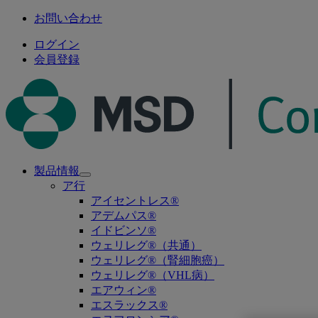
お問い合わせ
ログイン
会員登録
製品情報
Open
ア行
submenu
アイセントレス®
アデムパス®
イドビンソ®
ウェリレグ®（共通）
ウェリレグ®（腎細胞癌）
ウェリレグ®（VHL病）
エアウィン®
エスラックス®