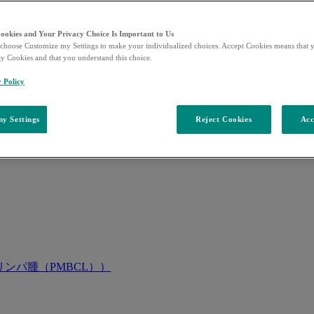
Cookies and Your Privacy Choice Is Important to Us
choose Customize my Settings to make your individualized choices. Accept Cookies means that y
ty Cookies and that you understand this choice.
y Policy
y Settings
Reject Cookies
Acc
ンパ腫（PMBCL））