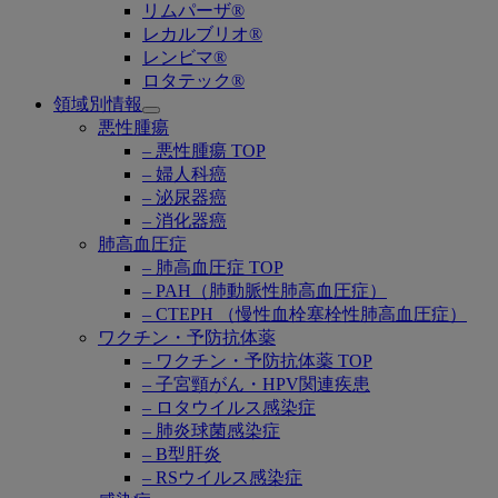
リムパーザ®
レカルブリオ®
レンビマ®
ロタテック®
領域別情報
Open
悪性腫瘍
submenu
– 悪性腫瘍 TOP
– 婦人科癌
– 泌尿器癌
– 消化器癌
肺高血圧症
– 肺高血圧症 TOP
– PAH（肺動脈性肺高血圧症）
– CTEPH （慢性血栓塞栓性肺高血圧症）
ワクチン・予防抗体薬
– ワクチン・予防抗体薬 TOP
– 子宮頸がん・HPV関連疾患
– ロタウイルス感染症
– 肺炎球菌感染症
– B型肝炎
– RSウイルス感染症