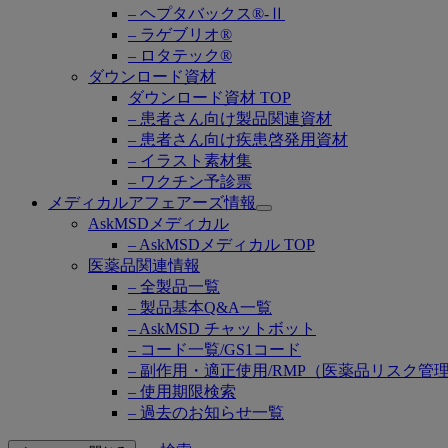
– ヘプタバックス®-Ⅱ
– ラゲブリオ®
– ロタテック®
ダウンロード資材
ダウンロード資材 TOP
– 患者さん向け製品関連資材
– 患者さん向け疾患啓発用資材
– イラスト素材集
– ワクチン予診票
メディカルアフェアーズ情報
Open
AskMSDメディカル
submenu
– AskMSDメディカル TOP
医薬品関連情報
– 全製品一覧
– 製品基本Q&A一覧
– AskMSD チャットボット
– コード一覧/GS1コード
– 副作用・適正使用/RMP（医薬品リスク管
– 使用期限検索
– 過去のお知らせ一覧