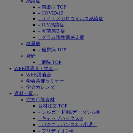
感染症
– 感染症 TOP
– COVID-19
– サイトメガロウイルス感染症
– HIV感染症
– 真菌感染症
– グラム陰性菌感染症
糖尿病
– 糖尿病 TOP
麻酔
– 麻酔 TOP
WEB講演会・学会
Open
WEB講演会
submenu
学会共催セミナー
学会カレンダー
資材一覧
Open
注文可能資材
submenu
資材注文 TOP
– シルガード®9/ガーダシル®
– キャップバックス®
– バクニュバンス®（小児）
– ブリディオン®