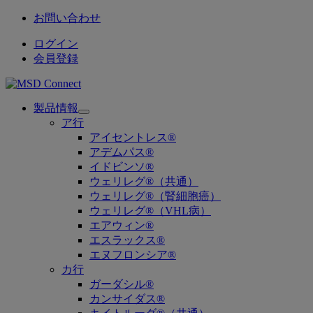
お問い合わせ
ログイン
会員登録
製品情報
Open
ア行
submenu
アイセントレス®
アデムパス®
イドビンソ®
ウェリレグ®（共通）
ウェリレグ®（腎細胞癌）
ウェリレグ®（VHL病）
エアウィン®
エスラックス®
エヌフロンシア®
カ行
ガーダシル®
カンサイダス®