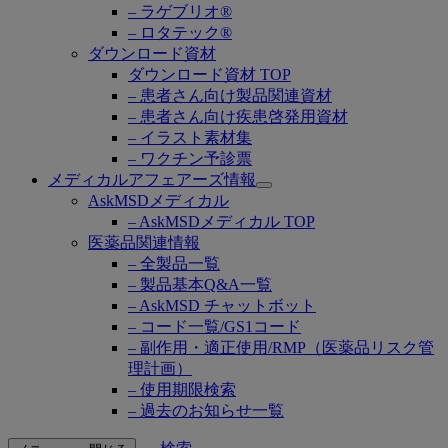
– ラゲブリオ®
– ロタテック®
ダウンロード資材
ダウンロード資材 TOP
– 患者さん向け製品関連資材
– 患者さん向け疾患啓発用資材
– イラスト素材集
– ワクチン予診票
メディカルアフェアーズ情報
Open
AskMSDメディカル
submenu
– AskMSDメディカル TOP
医薬品関連情報
– 全製品一覧
– 製品基本Q&A一覧
– AskMSD チャットボット
– コード一覧/GS1コード
– 副作用・適正使用/RMP（医薬品リスク管
理計画）
– 使用期限検索
– 過去のお知らせ一覧