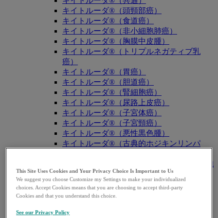
キイトルーダ®（共通）
キイトルーダ®（頭頸部癌）
キイトルーダ®（食道癌）
キイトルーダ®（非小細胞肺癌）
キイトルーダ®（胸膜中皮腫）
キイトルーダ®（トリプルネガティブ乳
癌）
キイトルーダ®（胃癌）
キイトルーダ®（胆道癌）
キイトルーダ®（腎細胞癌）
キイトルーダ®（尿路上皮癌）
キイトルーダ®（子宮体癌）
キイトルーダ®（子宮頸癌）
キイトルーダ®（悪性黒色腫）
キイトルーダ®（古典的ホジキンリンパ
腫）
キイトルーダ®（原発性縦隔大細胞型B細胞
This Site Uses Cookies and Your Privacy Choice Is Important to Us
リンパ腫（PMBCL））
We suggest you choose Customize my Settings to make your individualized
キイトルーダ®（MSI-High固形癌）
choices. Accept Cookies means that you are choosing to accept third-party
キイトルーダ®（MSI-High結腸・直腸癌）
Cookies and that you understand this choice.
キイトルーダ®（TMB-High固形癌）
See our Privacy Policy
キャップバックス®