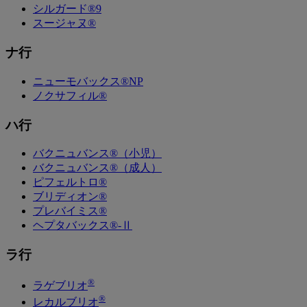
シルガード®9
スージャヌ®
ナ行
ニューモバックス®NP
ノクサフィル®
ハ行
バクニュバンス®（小児）
バクニュバンス®（成人）
ピフェルトロ®
ブリディオン®
プレバイミス®
ヘプタバックス®-Ⅱ
ラ行
®
ラゲブリオ
®
レカルブリオ