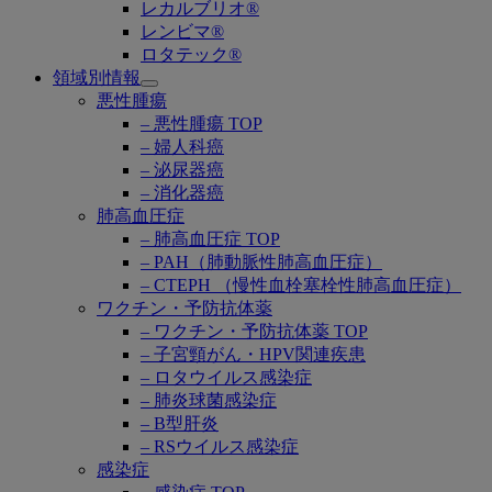
レカルブリオ®
レンビマ®
ロタテック®
領域別情報
Open
悪性腫瘍
submenu
– 悪性腫瘍 TOP
– 婦人科癌
– 泌尿器癌
– 消化器癌
肺高血圧症
– 肺高血圧症 TOP
– PAH（肺動脈性肺高血圧症）
– CTEPH （慢性血栓塞栓性肺高血圧症）
ワクチン・予防抗体薬
– ワクチン・予防抗体薬 TOP
– 子宮頸がん・HPV関連疾患
– ロタウイルス感染症
– 肺炎球菌感染症
– B型肝炎
– RSウイルス感染症
感染症