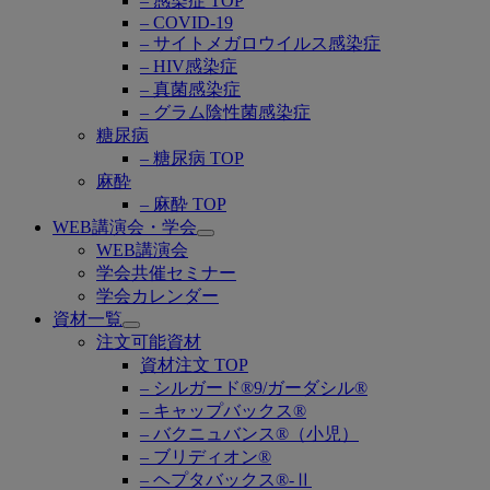
– 感染症 TOP
– COVID-19
– サイトメガロウイルス感染症
– HIV感染症
– 真菌感染症
– グラム陰性菌感染症
糖尿病
– 糖尿病 TOP
麻酔
– 麻酔 TOP
WEB講演会・学会
Open
WEB講演会
submenu
学会共催セミナー
学会カレンダー
資材一覧
Open
注文可能資材
submenu
資材注文 TOP
– シルガード®9/ガーダシル®
– キャップバックス®
– バクニュバンス®（小児）
– ブリディオン®
– ヘプタバックス®-Ⅱ