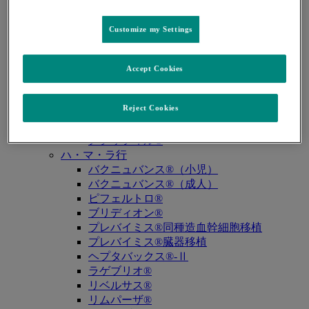
キュビシン®
サ・タ・ナ行
Customize my Settings
ザバクサ®
シベクトロ®
ジャヌビア®
Accept Cookies
シルガード®9
スージャヌ®
Reject Cookies
ゾリンザ®
ニューモバックス®NP
ノクサフィル®
ハ・マ・ラ行
バクニュバンス®（小児）
バクニュバンス®（成人）
ピフェルトロ®
ブリディオン®
プレバイミス®同種造血幹細胞移植
プレバイミス®臓器移植
ヘプタバックス®-Ⅱ
ラゲブリオ®
リベルサス®
リムパーザ®