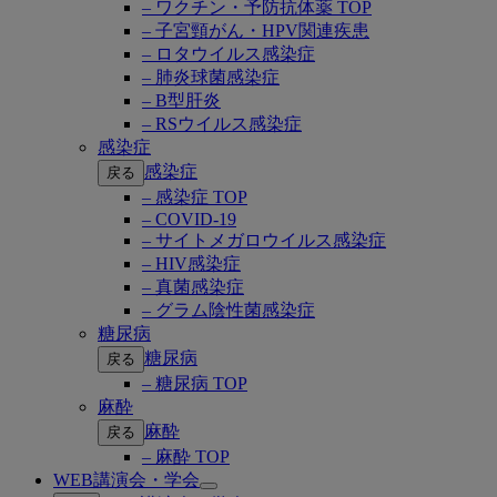
– ワクチン・予防抗体薬 TOP
– 子宮頸がん・HPV関連疾患
– ロタウイルス感染症
– 肺炎球菌感染症
– B型肝炎
– RSウイルス感染症
感染症
感染症
戻る
– 感染症 TOP
– COVID-19
– サイトメガロウイルス感染症
– HIV感染症
– 真菌感染症
– グラム陰性菌感染症
糖尿病
糖尿病
戻る
– 糖尿病 TOP
麻酔
麻酔
戻る
– 麻酔 TOP
WEB講演会・学会
Open