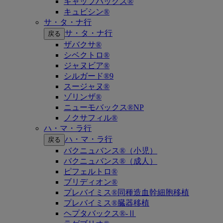
キャップバックス®
キュビシン®
サ・タ・ナ行
サ・タ・ナ行
戻る
ザバクサ®
シベクトロ®
ジャヌビア®
シルガード®9
スージャヌ®
ゾリンザ®
ニューモバックス®NP
ノクサフィル®
ハ・マ・ラ行
ハ・マ・ラ行
戻る
バクニュバンス®（小児）
バクニュバンス®（成人）
ピフェルトロ®
ブリディオン®
プレバイミス®同種造血幹細胞移植
プレバイミス®臓器移植
ヘプタバックス®-Ⅱ