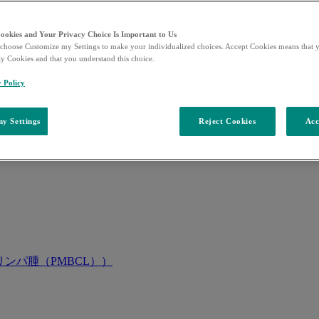
Cookies and Your Privacy Choice Is Important to Us
choose Customize my Settings to make your individualized choices. Accept Cookies means that y
ty Cookies and that you understand this choice.
y Policy
y Settings
Reject Cookies
Acc
ンパ腫（PMBCL））