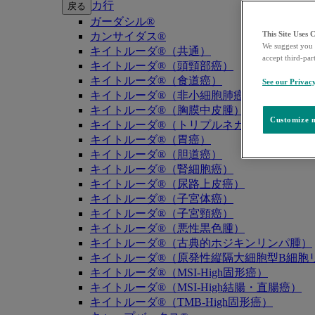
カ行
戻る
ガーダシル®
This Site Uses 
カンサイダス®
We suggest you 
キイトルーダ®（共通）
accept third-par
キイトルーダ®（頭頸部癌）
キイトルーダ®（食道癌）
See our Privac
キイトルーダ®（非小細胞肺癌）
キイトルーダ®（胸膜中皮腫）
Customize m
キイトルーダ®（トリプルネガティブ乳癌）
キイトルーダ®（胃癌）
キイトルーダ®（胆道癌）
キイトルーダ®（腎細胞癌）
キイトルーダ®（尿路上皮癌）
キイトルーダ®（子宮体癌）
キイトルーダ®（子宮頸癌）
キイトルーダ®（悪性黒色腫）
キイトルーダ®（古典的ホジキンリンパ腫）
キイトルーダ®（原発性縦隔大細胞型B細胞リ
キイトルーダ®（MSI-High固形癌）
キイトルーダ®（MSI-High結腸・直腸癌）
キイトルーダ®（TMB-High固形癌）