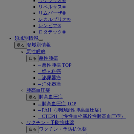
ラゲブリオ®
リベルサス®
リムパーザ®
レカルブリオ®
レンビマ®
ロタテック®
領域別情報
Open
領域別情報
戻る
submenu
悪性腫瘍
悪性腫瘍
戻る
– 悪性腫瘍 TOP
– 婦人科癌
– 泌尿器癌
– 消化器癌
肺高血圧症
肺高血圧症
戻る
– 肺高血圧症 TOP
– PAH（肺動脈性肺高血圧症）
– CTEPH （慢性血栓塞栓性肺高血圧症）
ワクチン・予防抗体薬
ワクチン・予防抗体薬
戻る