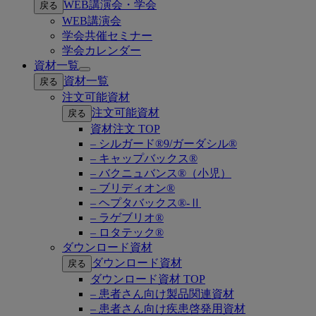
WEB講演会・学会
戻る
submenu
WEB講演会
学会共催セミナー
学会カレンダー
資材一覧
Open
資材一覧
戻る
submenu
注文可能資材
注文可能資材
戻る
資材注文 TOP
– シルガード®9/ガーダシル®
– キャップバックス®
– バクニュバンス®（小児）
– ブリディオン®
– ヘプタバックス®-Ⅱ
– ラゲブリオ®
– ロタテック®
ダウンロード資材
ダウンロード資材
戻る
ダウンロード資材 TOP
– 患者さん向け製品関連資材
– 患者さん向け疾患啓発用資材