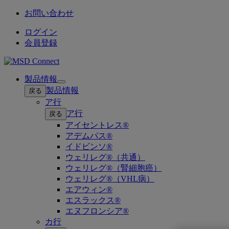
お問い合わせ
ログイン
会員登録
製品情報
Open
製品情報
戻る
submenu
ア行
ア行
戻る
アイセントレス®
アデムパス®
イドビンソ®
ウェリレグ®（共通）
ウェリレグ®（腎細胞癌）
ウェリレグ®（VHL病）
エアウィン®
エスラックス®
エヌフロンシア®
カ行