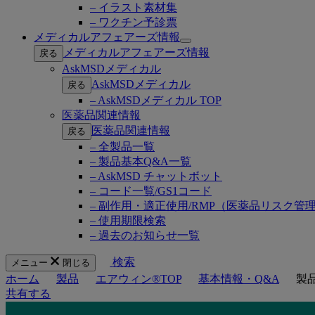
– イラスト素材集
– ワクチン予診票
メディカルアフェアーズ情報
Open
メディカルアフェアーズ情報
戻る
submenu
AskMSDメディカル
AskMSDメディカル
戻る
– AskMSDメディカル TOP
医薬品関連情報
医薬品関連情報
戻る
– 全製品一覧
– 製品基本Q&A一覧
– AskMSD チャットボット
– コード一覧/GS1コード
– 副作用・適正使用/RMP（医薬品リスク管
– 使用期限検索
– 過去のお知らせ一覧
検索
メニュー
閉じる
ホーム
製品
エアウィン®TOP
基本情報・Q&A
製
共有する