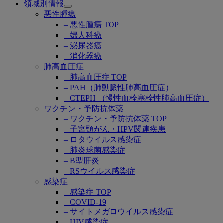
領域別情報
Open
悪性腫瘍
submenu
– 悪性腫瘍 TOP
– 婦人科癌
– 泌尿器癌
– 消化器癌
肺高血圧症
– 肺高血圧症 TOP
– PAH（肺動脈性肺高血圧症）
– CTEPH （慢性血栓塞栓性肺高血圧症）
ワクチン・予防抗体薬
– ワクチン・予防抗体薬 TOP
– 子宮頸がん・HPV関連疾患
– ロタウイルス感染症
– 肺炎球菌感染症
– B型肝炎
– RSウイルス感染症
感染症
– 感染症 TOP
– COVID-19
– サイトメガロウイルス感染症
– HIV感染症