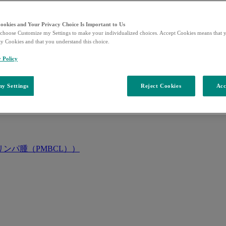
Cookies and Your Privacy Choice Is Important to Us
choose Customize my Settings to make your individualized choices. Accept Cookies means that y
ty Cookies and that you understand this choice.
y Policy
y Settings
Reject Cookies
Acc
ンパ腫（PMBCL））