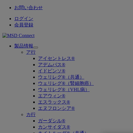
お問い合わせ
ログイン
会員登録
製品情報
Open
ア行
submenu
アイセントレス®
アデムパス®
イドビンソ®
ウェリレグ®（共通）
ウェリレグ®（腎細胞癌）
ウェリレグ®（VHL病）
エアウィン®
エスラックス®
エヌフロンシア®
カ行
ガーダシル®
カンサイダス®