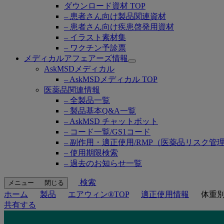
ダウンロード資材 TOP
– 患者さん向け製品関連資材
– 患者さん向け疾患啓発用資材
– イラスト素材集
– ワクチン予診票
メディカルアフェアーズ情報
Open
AskMSDメディカル
submenu
– AskMSDメディカル TOP
医薬品関連情報
– 全製品一覧
– 製品基本Q&A一覧
– AskMSD チャットボット
– コード一覧/GS1コード
– 副作用・適正使用/RMP（医薬品リスク管
– 使用期限検索
– 過去のお知らせ一覧
検索
メニュー
閉じる
ホーム
製品
エアウィン®TOP
適正使用情報
体重
共有する