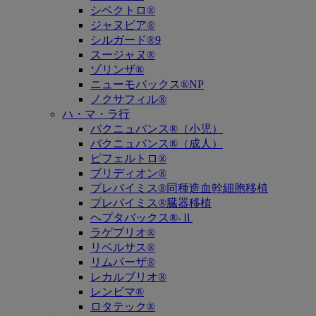
シベクトロ®
ジャヌビア®
シルガード®9
スージャヌ®
ゾリンザ®
ニューモバックス®NP
ノクサフィル®
ハ・マ・ラ行
バクニュバンス®（小児）
バクニュバンス®（成人）
ピフェルトロ®
ブリディオン®
プレバイミス®同種造血幹細胞移植
プレバイミス®臓器移植
ヘプタバックス®-Ⅱ
ラゲブリオ®
リベルサス®
リムパーザ®
レカルブリオ®
レンビマ®
ロタテック®