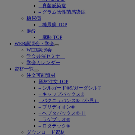
– 真菌感染症
– グラム陰性菌感染症
糖尿病
– 糖尿病 TOP
麻酔
– 麻酔 TOP
WEB講演会・学会
Open
WEB講演会
submenu
学会共催セミナー
学会カレンダー
資材一覧
Open
注文可能資材
submenu
資材注文 TOP
– シルガード®9/ガーダシル®
– キャップバックス®
– バクニュバンス®（小児）
– ブリディオン®
– ヘプタバックス®-Ⅱ
– ラゲブリオ®
– ロタテック®
ダウンロード資材