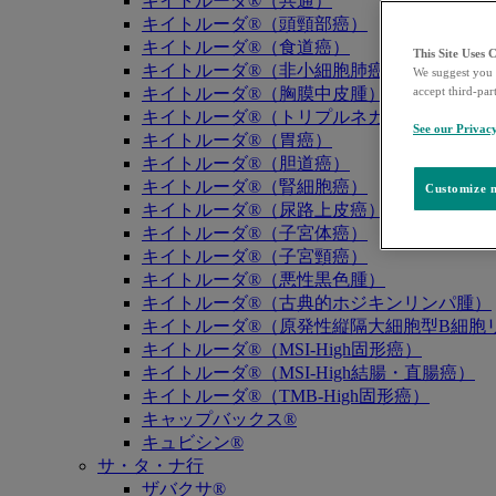
キイトルーダ®（共通）
キイトルーダ®（頭頸部癌）
キイトルーダ®（食道癌）
This Site Uses 
キイトルーダ®（非小細胞肺癌）
We suggest you 
キイトルーダ®（胸膜中皮腫）
accept third-par
キイトルーダ®（トリプルネガティブ乳癌）
See our Privac
キイトルーダ®（胃癌）
キイトルーダ®（胆道癌）
キイトルーダ®（腎細胞癌）
Customize m
キイトルーダ®（尿路上皮癌）
キイトルーダ®（子宮体癌）
キイトルーダ®（子宮頸癌）
キイトルーダ®（悪性黒色腫）
キイトルーダ®（古典的ホジキンリンパ腫）
キイトルーダ®（原発性縦隔大細胞型B細胞リ
キイトルーダ®（MSI-High固形癌）
キイトルーダ®（MSI-High結腸・直腸癌）
キイトルーダ®（TMB-High固形癌）
キャップバックス®
キュビシン®
サ・タ・ナ行
ザバクサ®