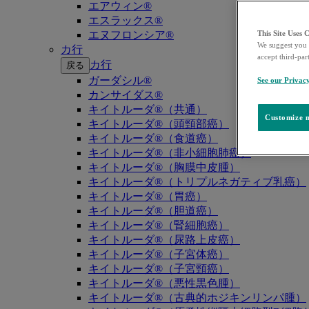
エアウィン®
エスラックス®
エヌフロンシア®
This Site Uses 
We suggest you 
カ行
accept third-par
カ行
戻る
ガーダシル®
See our Privac
カンサイダス®
キイトルーダ®（共通）
Customize m
キイトルーダ®（頭頸部癌）
キイトルーダ®（食道癌）
キイトルーダ®（非小細胞肺癌）
キイトルーダ®（胸膜中皮腫）
キイトルーダ®（トリプルネガティブ乳癌）
キイトルーダ®（胃癌）
キイトルーダ®（胆道癌）
キイトルーダ®（腎細胞癌）
キイトルーダ®（尿路上皮癌）
キイトルーダ®（子宮体癌）
キイトルーダ®（子宮頸癌）
キイトルーダ®（悪性黒色腫）
キイトルーダ®（古典的ホジキンリンパ腫）