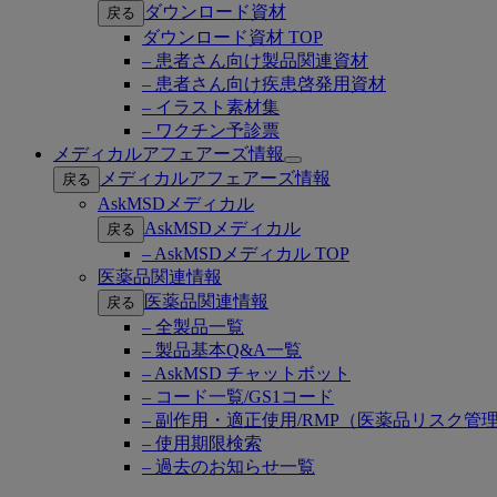
ダウンロード資材
戻る
ダウンロード資材 TOP
– 患者さん向け製品関連資材
– 患者さん向け疾患啓発用資材
– イラスト素材集
– ワクチン予診票
メディカルアフェアーズ情報
Open
メディカルアフェアーズ情報
戻る
submenu
AskMSDメディカル
AskMSDメディカル
戻る
– AskMSDメディカル TOP
医薬品関連情報
医薬品関連情報
戻る
– 全製品一覧
– 製品基本Q&A一覧
– AskMSD チャットボット
– コード一覧/GS1コード
– 副作用・適正使用/RMP（医薬品リスク管
– 使用期限検索
– 過去のお知らせ一覧