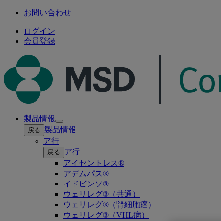
お問い合わせ
ログイン
会員登録
製品情報
Open
製品情報
戻る
submenu
ア行
ア行
戻る
アイセントレス®
アデムパス®
イドビンソ®
ウェリレグ®（共通）
ウェリレグ®（腎細胞癌）
ウェリレグ®（VHL病）