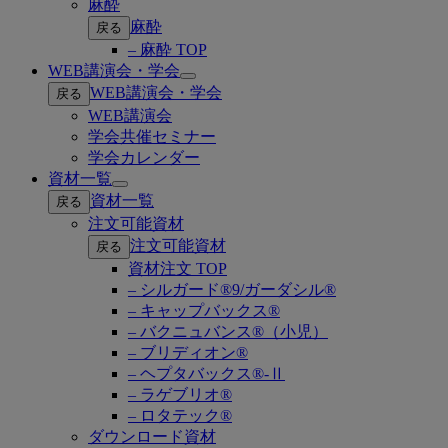
麻酔
麻酔
戻る
– 麻酔 TOP
WEB講演会・学会
Open
WEB講演会・学会
戻る
submenu
WEB講演会
学会共催セミナー
学会カレンダー
資材一覧
Open
資材一覧
戻る
submenu
注文可能資材
注文可能資材
戻る
資材注文 TOP
– シルガード®9/ガーダシル®
– キャップバックス®
– バクニュバンス®（小児）
– ブリディオン®
– ヘプタバックス®-Ⅱ
– ラゲブリオ®
– ロタテック®
ダウンロード資材