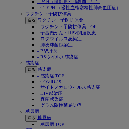
– PAH（肺動脈性肺高血圧症）
– CTEPH （慢性血栓塞栓性肺高血圧症）
ワクチン・予防抗体薬
ワクチン・予防抗体薬
戻る
– ワクチン・予防抗体薬 TOP
– 子宮頸がん・HPV関連疾患
– ロタウイルス感染症
– 肺炎球菌感染症
– B型肝炎
– RSウイルス感染症
感染症
感染症
戻る
– 感染症 TOP
– COVID-19
– サイトメガロウイルス感染症
– HIV感染症
– 真菌感染症
– グラム陰性菌感染症
糖尿病
糖尿病
戻る
– 糖尿病 TOP