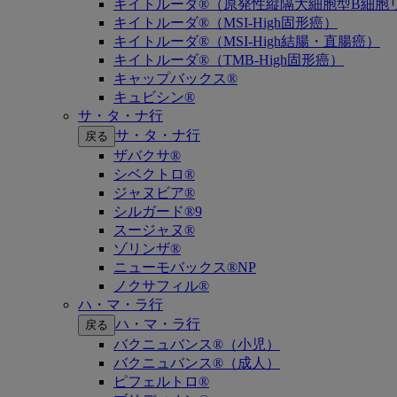
キイトルーダ®（原発性縦隔大細胞型B細胞リ
キイトルーダ®（MSI-High固形癌）
キイトルーダ®（MSI-High結腸・直腸癌）
キイトルーダ®（TMB-High固形癌）
キャップバックス®
キュビシン®
サ・タ・ナ行
サ・タ・ナ行
戻る
ザバクサ®
シベクトロ®
ジャヌビア®
シルガード®9
スージャヌ®
ゾリンザ®
ニューモバックス®NP
ノクサフィル®
ハ・マ・ラ行
ハ・マ・ラ行
戻る
バクニュバンス®（小児）
バクニュバンス®（成人）
ピフェルトロ®