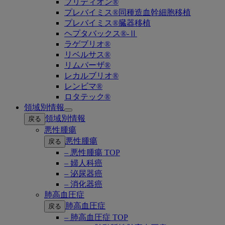
ブリディオン®
プレバイミス®同種造血幹細胞移植
プレバイミス®臓器移植
ヘプタバックス®-Ⅱ
ラゲブリオ®
リベルサス®
リムパーザ®
レカルブリオ®
レンビマ®
ロタテック®
領域別情報
Open
領域別情報
戻る
submenu
悪性腫瘍
悪性腫瘍
戻る
– 悪性腫瘍 TOP
– 婦人科癌
– 泌尿器癌
– 消化器癌
肺高血圧症
肺高血圧症
戻る
– 肺高血圧症 TOP