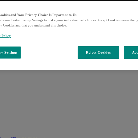
Cookies and Your Privacy Choice Is Important to Us
choose Customize my Settings to make your individualized choices. Accept Cookies means that y
ty Cookies and that you understand this choice.
y Policy
y Settings
Reject Cookies
Acc