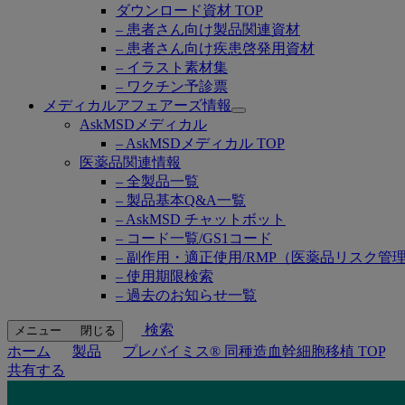
ダウンロード資材 TOP
– 患者さん向け製品関連資材
– 患者さん向け疾患啓発用資材
– イラスト素材集
– ワクチン予診票
メディカルアフェアーズ情報
Open
AskMSDメディカル
submenu
– AskMSDメディカル TOP
医薬品関連情報
– 全製品一覧
– 製品基本Q&A一覧
– AskMSD チャットボット
– コード一覧/GS1コード
– 副作用・適正使用/RMP（医薬品リスク管
– 使用期限検索
– 過去のお知らせ一覧
検索
メニュー
閉じる
ホーム
製品
プレバイミス® 同種造血幹細胞移植 TOP
共有する