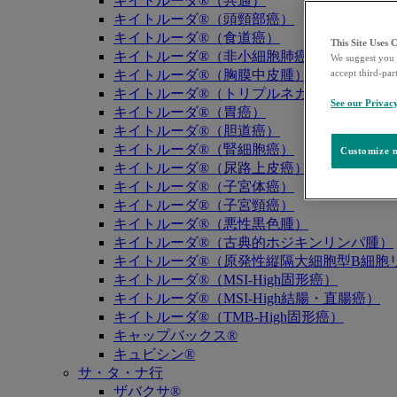
キイトルーダ®（共通）
キイトルーダ®（頭頸部癌）
キイトルーダ®（食道癌）
This Site Uses 
キイトルーダ®（非小細胞肺癌）
We suggest you 
キイトルーダ®（胸膜中皮腫）
accept third-par
キイトルーダ®（トリプルネガティブ乳癌）
See our Privac
キイトルーダ®（胃癌）
キイトルーダ®（胆道癌）
キイトルーダ®（腎細胞癌）
Customize m
キイトルーダ®（尿路上皮癌）
キイトルーダ®（子宮体癌）
キイトルーダ®（子宮頸癌）
キイトルーダ®（悪性黒色腫）
キイトルーダ®（古典的ホジキンリンパ腫）
キイトルーダ®（原発性縦隔大細胞型B細胞リ
キイトルーダ®（MSI-High固形癌）
キイトルーダ®（MSI-High結腸・直腸癌）
キイトルーダ®（TMB-High固形癌）
キャップバックス®
キュビシン®
サ・タ・ナ行
ザバクサ®