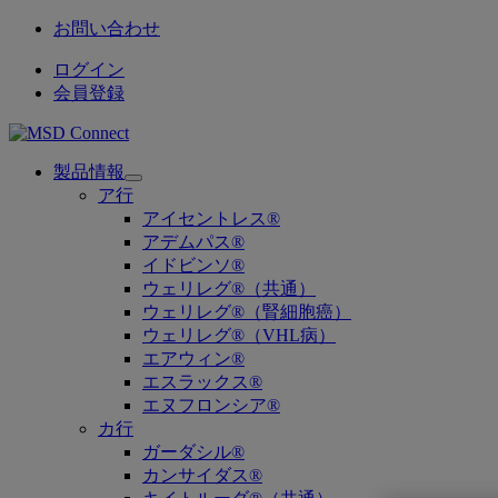
お問い合わせ
ログイン
会員登録
製品情報
Open
ア行
submenu
アイセントレス®
アデムパス®
イドビンソ®
ウェリレグ®（共通）
ウェリレグ®（腎細胞癌）
ウェリレグ®（VHL病）
エアウィン®
エスラックス®
エヌフロンシア®
カ行
ガーダシル®
カンサイダス®