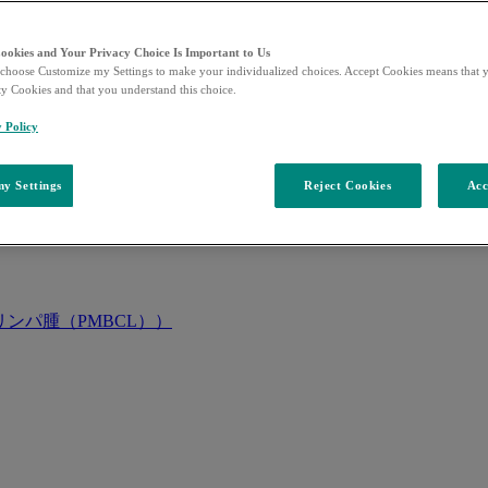
Cookies and Your Privacy Choice Is Important to Us
choose Customize my Settings to make your individualized choices. Accept Cookies means that y
ty Cookies and that you understand this choice.
y Policy
y Settings
Reject Cookies
Acc
ンパ腫（PMBCL））