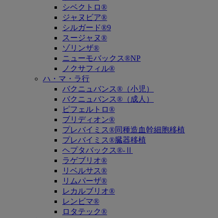
シベクトロ®
ジャヌビア®
シルガード®9
スージャヌ®
ゾリンザ®
ニューモバックス®NP
ノクサフィル®
ハ・マ・ラ行
バクニュバンス®（小児）
バクニュバンス®（成人）
ピフェルトロ®
ブリディオン®
プレバイミス®同種造血幹細胞移植
プレバイミス®臓器移植
ヘプタバックス®-Ⅱ
ラゲブリオ®
リベルサス®
リムパーザ®
レカルブリオ®
レンビマ®
ロタテック®