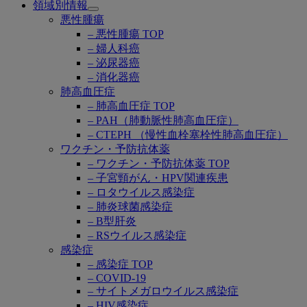
領域別情報
Open
悪性腫瘍
submenu
– 悪性腫瘍 TOP
– 婦人科癌
– 泌尿器癌
– 消化器癌
肺高血圧症
– 肺高血圧症 TOP
– PAH（肺動脈性肺高血圧症）
– CTEPH （慢性血栓塞栓性肺高血圧症）
ワクチン・予防抗体薬
– ワクチン・予防抗体薬 TOP
– 子宮頸がん・HPV関連疾患
– ロタウイルス感染症
– 肺炎球菌感染症
– B型肝炎
– RSウイルス感染症
感染症
– 感染症 TOP
– COVID-19
– サイトメガロウイルス感染症
– HIV感染症