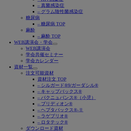
– 真菌感染症
– グラム陰性菌感染症
糖尿病
– 糖尿病 TOP
麻酔
– 麻酔 TOP
WEB講演会・学会
Open
WEB講演会
submenu
学会共催セミナー
学会カレンダー
資材一覧
Open
注文可能資材
submenu
資材注文 TOP
– シルガード®9/ガーダシル®
– キャップバックス®
– バクニュバンス®（小児）
– ブリディオン®
– ヘプタバックス®-Ⅱ
– ラゲブリオ®
– ロタテック®
ダウンロード資材