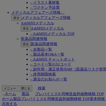
– イラスト素材集
– ワクチン予診票
メディカルアフェアーズ情報
Open
メディカルアフェアーズ情報
戻る
submenu
AskMSDメディカル
AskMSDメディカル
戻る
– AskMSDメディカル TOP
医薬品関連情報
医薬品関連情報
戻る
– 全製品一覧
– 製品基本Q&A一覧
– AskMSD チャットボット
– コード一覧/GS1コード
– 副作用・適正使用/RMP（医薬品リスク管
– 使用期限検索
– 過去のお知らせ一覧
検索
メニュー
閉じる
...
ホーム
製品
プレバイミス® 同種造血幹細胞移植 TOP
ホーム
製品
プレバイミス® 同種造血幹細胞移植 TOP
基本情報
共有する