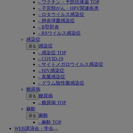
– ワクチン・予防抗体薬 TOP
– 子宮頸がん・HPV関連疾患
– ロタウイルス感染症
– 肺炎球菌感染症
– B型肝炎
– RSウイルス感染症
感染症
感染症
戻る
– 感染症 TOP
– COVID-19
– サイトメガロウイルス感染症
– HIV感染症
– 真菌感染症
– グラム陰性菌感染症
糖尿病
糖尿病
戻る
– 糖尿病 TOP
麻酔
麻酔
戻る
– 麻酔 TOP
WEB講演会・学会
Open