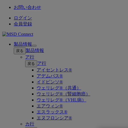
お問い合わせ
ログイン
会員登録
製品情報
Open
製品情報
戻る
submenu
ア行
ア行
戻る
アイセントレス®
アデムパス®
イドビンソ®
ウェリレグ®（共通）
ウェリレグ®（腎細胞癌）
ウェリレグ®（VHL病）
エアウィン®
エスラックス®
エヌフロンシア®
カ行