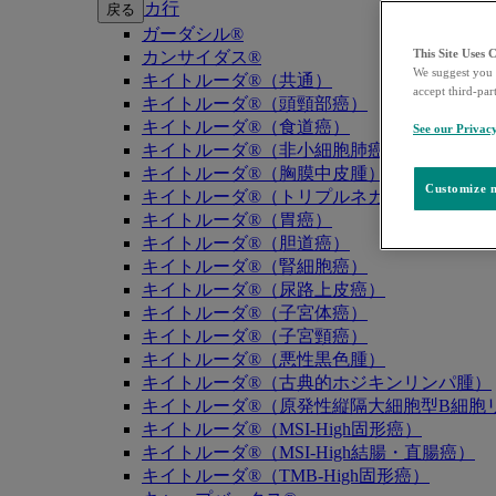
カ行
戻る
ガーダシル®
This Site Uses 
カンサイダス®
We suggest you 
キイトルーダ®（共通）
accept third-par
キイトルーダ®（頭頸部癌）
キイトルーダ®（食道癌）
See our Privac
キイトルーダ®（非小細胞肺癌）
キイトルーダ®（胸膜中皮腫）
Customize m
キイトルーダ®（トリプルネガティブ乳癌）
キイトルーダ®（胃癌）
キイトルーダ®（胆道癌）
キイトルーダ®（腎細胞癌）
キイトルーダ®（尿路上皮癌）
キイトルーダ®（子宮体癌）
キイトルーダ®（子宮頸癌）
キイトルーダ®（悪性黒色腫）
キイトルーダ®（古典的ホジキンリンパ腫）
キイトルーダ®（原発性縦隔大細胞型B細胞リ
キイトルーダ®（MSI-High固形癌）
キイトルーダ®（MSI-High結腸・直腸癌）
キイトルーダ®（TMB-High固形癌）