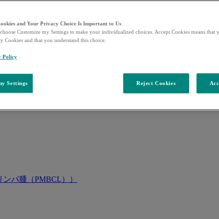
Cookies and Your Privacy Choice Is Important to Us
choose Customize my Settings to make your individualized choices. Accept Cookies means that y
ty Cookies and that you understand this choice.
y Policy
y Settings
Reject Cookies
Acc
ンパ腫（PMBCL））