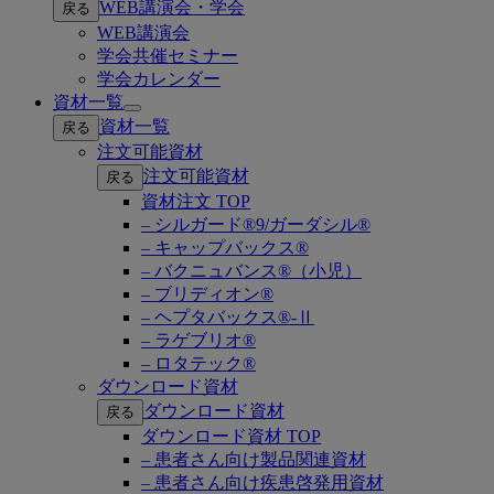
WEB講演会・学会
戻る
submenu
WEB講演会
学会共催セミナー
学会カレンダー
資材一覧
Open
資材一覧
戻る
submenu
注文可能資材
注文可能資材
戻る
資材注文 TOP
– シルガード®9/ガーダシル®
– キャップバックス®
– バクニュバンス®（小児）
– ブリディオン®
– ヘプタバックス®-Ⅱ
– ラゲブリオ®
– ロタテック®
ダウンロード資材
ダウンロード資材
戻る
ダウンロード資材 TOP
– 患者さん向け製品関連資材
– 患者さん向け疾患啓発用資材