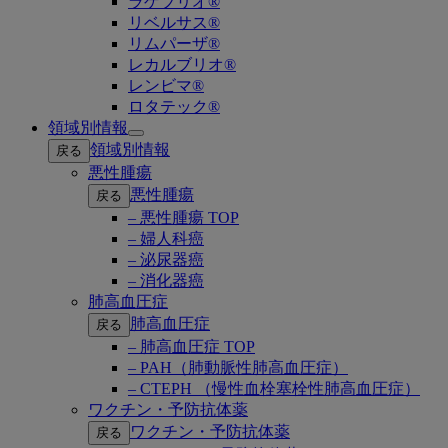
ラゲブリオ®
リベルサス®
リムパーザ®
レカルブリオ®
レンビマ®
ロタテック®
領域別情報
Open
領域別情報
戻る
submenu
悪性腫瘍
悪性腫瘍
戻る
– 悪性腫瘍 TOP
– 婦人科癌
– 泌尿器癌
– 消化器癌
肺高血圧症
肺高血圧症
戻る
– 肺高血圧症 TOP
– PAH（肺動脈性肺高血圧症）
– CTEPH （慢性血栓塞栓性肺高血圧症）
ワクチン・予防抗体薬
ワクチン・予防抗体薬
戻る