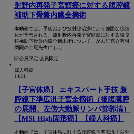
射野内再発⼦宮頸癌に対する腹腔鏡
補助下⾻盤内臓全摘術
本動画では、手術および放射線治療により強固な線維
化が予想される、照射野内再発⼦宮頸癌に対する腹腔
鏡補助下⾻盤内臓全摘出術について、がん研究会有明
病院の⾦尾先⽣に […]
会員限定
婦人科癌
14:24
【⼦宮体癌】 エキスパート手技 腹
腔鏡下準広汎⼦宮全摘術（後腹膜腔
の展開、左傍⼤動脈リンパ節郭清）
【MSI-High固形癌】【婦⼈科癌】
本動画では、⼦宮体癌に対する腹腔鏡下準広汎⼦宮全