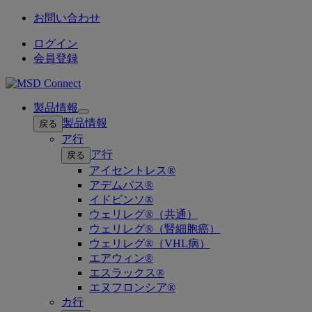
お問い合わせ
ログイン
会員登録
製品情報
Open
製品情報
戻る
submenu
ア行
ア行
戻る
アイセントレス®
アデムパス®
イドビンソ®
ウェリレグ®（共通）
ウェリレグ®（腎細胞癌）
ウェリレグ®（VHL病）
エアウィン®
エスラックス®
エヌフロンシア®
カ行