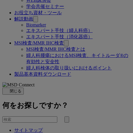
WEB講演会
学会共催セミナー
お役立ち資材・ツール
解説動画
Biomarker
エキスパート手技（婦人科癌）
エキスパート手技（消化器癌）
MSI検査/MMR IHC検査
MSI検査/MMR IHC検査とは
婦人科腫瘍におけるMSI検査、キイトルーダ®の
有効性と安全性
婦人科検体の取り扱いにおけるポイント
製品基本資料ダウンロード
閉じる
何をお探しですか？
を
検
検
索
サイトマップ
索