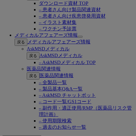
ダウンロード資材 TOP
– 患者さん向け製品関連資材
– 患者さん向け疾患啓発用資材
– イラスト素材集
– ワクチン予診票
メディカルアフェアーズ情報
Open
メディカルアフェアーズ情報
戻る
submenu
AskMSDメディカル
AskMSDメディカル
戻る
– AskMSDメディカル TOP
医薬品関連情報
医薬品関連情報
戻る
– 全製品一覧
– 製品基本Q&A一覧
– AskMSD チャットボット
– コード一覧/GS1コード
– 副作用・適正使用/RMP（医薬品リスク管
理計画）
– 使用期限検索
– 過去のお知らせ一覧