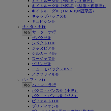
キイトルーダ®（MSI-High固形癌）
キイトルーダ®（MSI-High結腸・直腸癌）
キイトルーダ®（TMB-High固形癌）
キャップバックス®
キュビシン®
サ・タ・ナ行
サ・タ・ナ行
戻る
ザバクサ®
シベクトロ®
ジャヌビア®
シルガード®9
スージャヌ®
ゾリンザ®
ニューモバックス®NP
ノクサフィル®
ハ・マ・ラ行
ハ・マ・ラ行
戻る
バクニュバンス®（小児）
バクニュバンス®（成人）
ピフェルトロ®
ブリディオン®