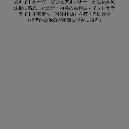
関
キ
連
イ
ペ
ー
ト
ジ
ル
ー
ダ
®
MSI-
High
固
形
癌
TOP