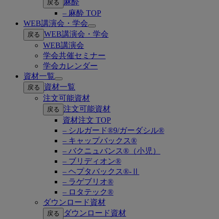
麻酔
戻る
– 麻酔 TOP
WEB講演会・学会
Open
WEB講演会・学会
戻る
submenu
WEB講演会
学会共催セミナー
学会カレンダー
資材一覧
Open
資材一覧
戻る
submenu
注文可能資材
注文可能資材
戻る
資材注文 TOP
– シルガード®9/ガーダシル®
– キャップバックス®
– バクニュバンス®（小児）
– ブリディオン®
– ヘプタバックス®-Ⅱ
– ラゲブリオ®
– ロタテック®
ダウンロード資材
ダウンロード資材
戻る