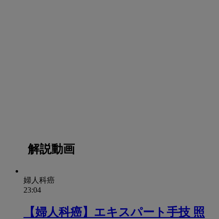
解説動画
婦⼈科癌
23:04
【婦⼈科癌】エキスパート手技 照