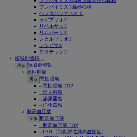
プレバイミス®同種造血幹細胞移植
プレバイミス®臓器移植
ヘプタバックス®-Ⅱ
ラゲブリオ®
リベルサス®
リムパーザ®
レカルブリオ®
レンビマ®
ロタテック®
領域別情報
Open
領域別情報
戻る
submenu
悪性腫瘍
悪性腫瘍
戻る
– 悪性腫瘍 TOP
– 婦人科癌
– 泌尿器癌
– 消化器癌
肺高血圧症
肺高血圧症
戻る
– 肺高血圧症 TOP
– PAH（肺動脈性肺高血圧症）