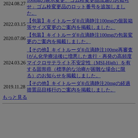
100mgの表示変更、ゴム栓変更品流通のお知ら
2024.08.27
せ」ゴム栓変更品のロット番号を追加しまし
た。
【包装】キイトルーダ®点滴静注100mgの個装箱
2022.03.15
等サイズ変更のご案内を掲載しました。
【包装】キイトルーダ®点滴静注100mgの包装変
2020.07.06
更のご案内を掲載しました。
【その他】キイトルーダ®点滴静注100mg再審査
[がん化学療法後に増悪した進行・再発の高頻度
2024.03.26
マイクロサテライト不安定性（MSI-High）を有
する固形癌（標準的な治療が困難な場合に限
る）のお知らせを掲載しました。
【その他】キイトルーダ®点滴静注20mgの経過
2019.11.28
措置品目移行のご案内を掲載しました。
もっと見る