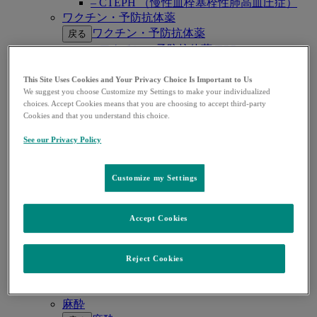
– CTEPH （慢性血栓塞栓性肺高血圧症）
ワクチン・予防抗体薬
ワクチン・予防抗体薬
戻る
– ワクチン・予防抗体薬 TOP
– 子宮頸がん・HPV関連疾患
– ロタウイルス感染症
This Site Uses Cookies and Your Privacy Choice Is Important to Us
We suggest you choose Customize my Settings to make your individualized
– 肺炎球菌感染症
choices. Accept Cookies means that you are choosing to accept third-party
– B型肝炎
Cookies and that you understand this choice.
– RSウイルス感染症
感染症
See our Privacy Policy
感染症
戻る
– 感染症 TOP
Customize my Settings
– COVID-19
– サイトメガロウイルス感染症
– HIV感染症
Accept Cookies
– 真菌感染症
– グラム陰性菌感染症
糖尿病
Reject Cookies
糖尿病
戻る
– 糖尿病 TOP
麻酔