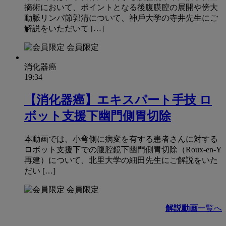
摘術において、ポイントとなる後腹膜腔の展開や傍⼤
動脈リンパ節郭清について、神⼾⼤学の寺井先⽣にご
解説をいただいて […]
会員限定
消化器癌
19:34
【消化器癌】エキスパート手技 ロ
ボット支援下幽門側胃切除
本動画では、⼩弯側に病変を有する患者さんに対する
ロボット⽀援下での腹腔鏡下幽⾨側胃切除（Roux-en-Y
再建）について、北⾥⼤学の細⽥先⽣にご解説をいた
だい […]
会員限定
解説動画
一覧へ