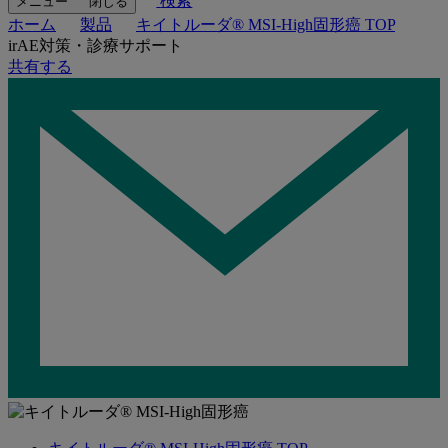
検索
メニュー
閉じる
ホーム
製品
キイトルーダ® MSI-High固形癌 TOP
irAE対策・診療サポート
共有する