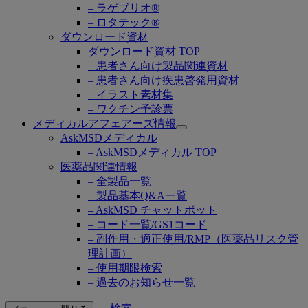
– ラゲブリオ®
– ロタテック®
ダウンロード資材
ダウンロード資材 TOP
– 患者さん向け製品関連資材
– 患者さん向け疾患啓発用資材
– イラスト素材集
– ワクチン予診票
メディカルアフェアーズ情報
Open
AskMSDメディカル
submenu
– AskMSDメディカル TOP
医薬品関連情報
– 全製品一覧
– 製品基本Q&A一覧
– AskMSD チャットボット
– コード一覧/GS1コード
– 副作用・適正使用/RMP（医薬品リスク管
理計画）
– 使用期限検索
– 過去のお知らせ一覧