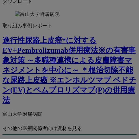
ダウンロード
取り組み事例レポート
進行性尿路上皮癌*に対する
EV+Pembrolizumab併用療法※の有害事
象対策 ～多職種連携による皮膚障害マ
ネジメントを中心に～ ＊根治切除不能
な尿路上皮癌 ※エンホルツマブ ベドチ
ン(EV)とペムブロリズマブ(P)の併用療
法
富山大学附属病院
その他の医療関係者向け資材を見る