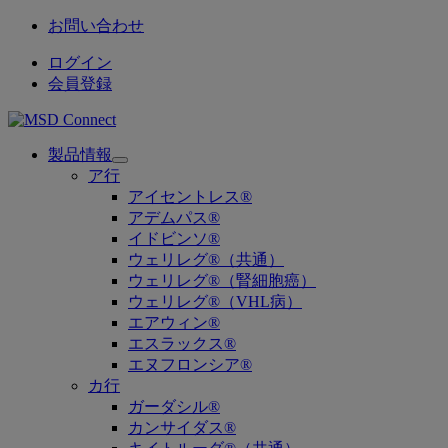
お問い合わせ
ログイン
会員登録
製品情報
Open
ア行
submenu
アイセントレス®
アデムパス®
イドビンソ®
ウェリレグ®（共通）
ウェリレグ®（腎細胞癌）
ウェリレグ®（VHL病）
エアウィン®
エスラックス®
エヌフロンシア®
カ行
ガーダシル®
カンサイダス®