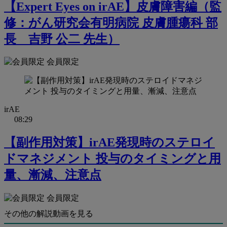
【Expert Eyes on irAE】皮膚障害編（監
修：がん研究会有明病院 皮膚腫瘍科 部
長 吉野 公二 先生）
会員限定
irAE
08:29
【副作⽤対策】irAE発現時のステロイ
ドマネジメント 投与のタイミングと⽤
量、漸減、注意点
会員限定
その他の解説動画を見る