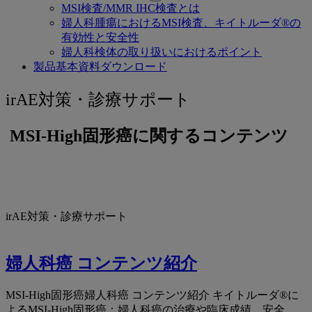
MSI検査/MMR IHC検査とは
婦人科腫瘍におけるMSI検査、キイトルーダ®の
有効性と安全性
婦人科検体の取り扱いにおけるポイント
製品基本資料ダウンロード
irAE
irAE対策・診療サポート
対
MSI-High固形癌に関するコンテンツ
策・
診
療
サ
irAE対策・診療サポート
ポ
ー
婦人科癌 コンテンツ紹介
ト
MSI-High固形癌婦人科癌 コンテンツ紹介 キイトルーダ®に
よるMSI-High固形癌：婦人科癌の治療や臨床成績、安全