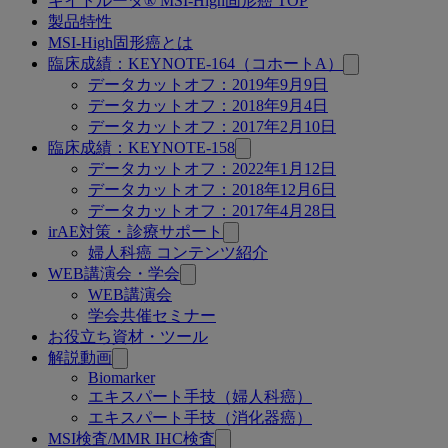
キイトルーダ® MSI-High固形癌 TOP
関
製品特性
連
MSI-High固形癌とは
臨床成績：KEYNOTE-164（コホートA）
ペ
データカットオフ：2019年9月9日
ー
データカットオフ：2018年9月4日
データカットオフ：2017年2月10日
ジ
臨床成績：KEYNOTE-158
データカットオフ：2022年1月12日
データカットオフ：2018年12月6日
データカットオフ：2017年4月28日
irAE対策・診療サポート
婦人科癌 コンテンツ紹介
WEB講演会・学会
WEB講演会
学会共催セミナー
お役立ち資材・ツール
解説動画
Biomarker
エキスパート手技（婦人科癌）
エキスパート手技（消化器癌）
MSI検査/MMR IHC検査