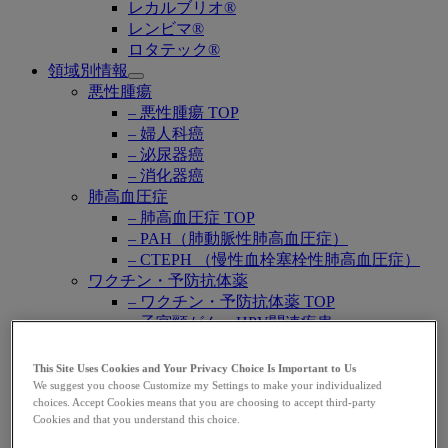
レカルブリオ®
レンビマ®
ロタテック®
領域別情報
Open
悪性腫瘍
submenu
– 悪性腫瘍 TOP
– 婦人科癌
– 泌尿器癌
– 消化器癌
肺高血圧症
– 肺高血圧症 TOP
– PAH（肺動脈性肺高血圧症）
– CTEPH （慢性血栓塞栓性肺高血圧症）
ワクチン・予防抗体薬
– ワクチン・予防抗体薬 TOP
– 子宮頸がん・HPV関連疾患
– ロタウイルス感染症
– 肺炎球菌感染症
This Site Uses Cookies and Your Privacy Choice Is Important to Us
– B型肝炎
We suggest you choose Customize my Settings to make your individualized
choices. Accept Cookies means that you are choosing to accept third-party
– RSウイルス感染症
Cookies and that you understand this choice.
感染症