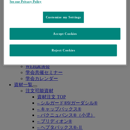
– 感染症 TOP
See our Privacy Policy
– COVID-19
– サイトメガロウイルス感染症
– HIV感染症
Customize my Settings
– 真菌感染症
– グラム陰性菌感染症
Accept Cookies
糖尿病
– 糖尿病 TOP
麻酔
Reject Cookies
– 麻酔 TOP
WEB講演会・学会
Open
WEB講演会
submenu
学会共催セミナー
学会カレンダー
資材一覧
Open
注文可能資材
submenu
資材注文 TOP
– シルガード®9/ガーダシル®
– キャップバックス®
– バクニュバンス®（小児）
– ブリディオン®
– ヘプタバックス®-Ⅱ