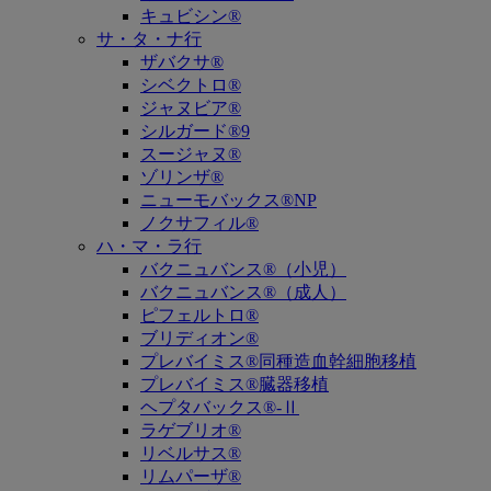
キュビシン®
サ・タ・ナ行
ザバクサ®
シベクトロ®
ジャヌビア®
シルガード®9
スージャヌ®
ゾリンザ®
ニューモバックス®NP
ノクサフィル®
ハ・マ・ラ行
バクニュバンス®（小児）
バクニュバンス®（成人）
ピフェルトロ®
ブリディオン®
プレバイミス®同種造血幹細胞移植
プレバイミス®臓器移植
ヘプタバックス®-Ⅱ
ラゲブリオ®
リベルサス®
リムパーザ®