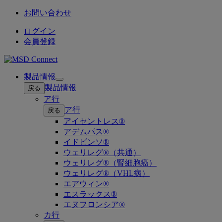
お問い合わせ
ログイン
会員登録
製品情報
Open
製品情報
戻る
submenu
ア行
ア行
戻る
アイセントレス®
アデムパス®
イドビンソ®
ウェリレグ®（共通）
ウェリレグ®（腎細胞癌）
ウェリレグ®（VHL病）
エアウィン®
エスラックス®
エヌフロンシア®
カ行