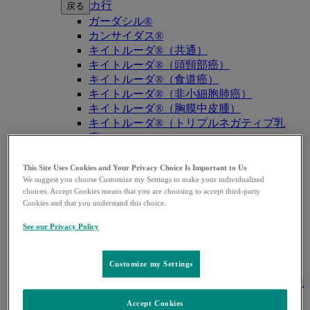
カ行
戻る
ガーダシル®
カンサイダス®
キイトルーダ®（共通）
キイトルーダ®（頭頸部癌）
キイトルーダ®（食道癌）
キイトルーダ®（非小細胞肺癌）
キイトルーダ®（胸膜中皮腫）
キイトルーダ®（トリプルネガティブ乳
癌）
キイトルーダ®（胃癌）
キイトルーダ®（胆道癌）
This Site Uses Cookies and Your Privacy Choice Is Important to Us
キイトルーダ®（腎細胞癌）
We suggest you choose Customize my Settings to make your individualized
choices. Accept Cookies means that you are choosing to accept third-party
キイトルーダ®（尿路上皮癌）
Cookies and that you understand this choice.
キイトルーダ®（子宮体癌）
キイトルーダ®（子宮頸癌）
See our Privacy Policy
キイトルーダ®（悪性黒色腫）
キイトルーダ®（古典的ホジキンリンパ
Customize my Settings
腫）
キイトルーダ®（原発性縦隔大細胞型B細胞
リンパ腫（PMBCL））
Accept Cookies