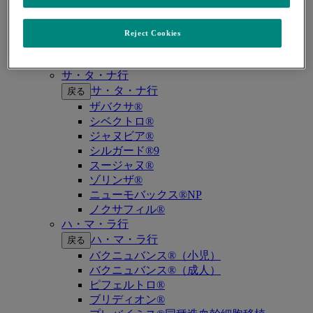
キイトルーダ®（MSI-High固形癌）
キイトルーダ®（MSI-High結腸・直腸癌）
キイトルーダ®（TMB-High固形癌）
Reject Cookies
キャップバックス®
キュビシン®
サ・タ・ナ行
サ・タ・ナ行
戻る
ザバクサ®
シベクトロ®
ジャヌビア®
シルガード®9
スージャヌ®
ゾリンザ®
ニューモバックス®NP
ノクサフィル®
ハ・マ・ラ行
ハ・マ・ラ行
戻る
バクニュバンス®（小児）
バクニュバンス®（成人）
ピフェルトロ®
ブリディオン®