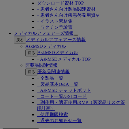
ダウンロード資材 TOP
– 患者さん向け製品関連資材
– 患者さん向け疾患啓発用資材
– イラスト素材集
– ワクチン予診票
メディカルアフェアーズ情報
Open
メディカルアフェアーズ情報
戻る
submenu
AskMSDメディカル
AskMSDメディカル
戻る
– AskMSDメディカル TOP
医薬品関連情報
医薬品関連情報
戻る
– 全製品一覧
– 製品基本Q&A一覧
– AskMSD チャットボット
– コード一覧/GS1コード
– 副作用・適正使用/RMP（医薬品リスク管
理計画）
– 使用期限検索
– 過去のお知らせ一覧