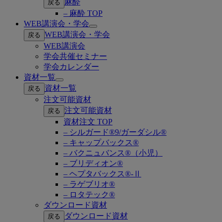
麻酔
戻る
– 麻酔 TOP
WEB講演会・学会
Open
WEB講演会・学会
戻る
submenu
WEB講演会
学会共催セミナー
学会カレンダー
資材一覧
Open
資材一覧
戻る
submenu
注文可能資材
注文可能資材
戻る
資材注文 TOP
– シルガード®9/ガーダシル®
– キャップバックス®
– バクニュバンス®（小児）
– ブリディオン®
– ヘプタバックス®-Ⅱ
– ラゲブリオ®
– ロタテック®
ダウンロード資材
ダウンロード資材
戻る