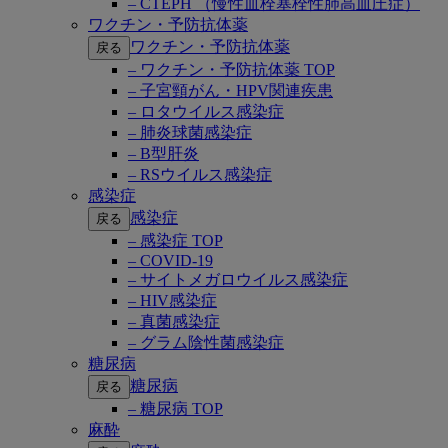
– CTEPH （慢性血栓塞栓性肺高血圧症）
ワクチン・予防抗体薬
ワクチン・予防抗体薬
戻る
– ワクチン・予防抗体薬 TOP
– 子宮頸がん・HPV関連疾患
– ロタウイルス感染症
– 肺炎球菌感染症
– B型肝炎
– RSウイルス感染症
感染症
感染症
戻る
– 感染症 TOP
– COVID-19
– サイトメガロウイルス感染症
– HIV感染症
– 真菌感染症
– グラム陰性菌感染症
糖尿病
糖尿病
戻る
– 糖尿病 TOP
麻酔