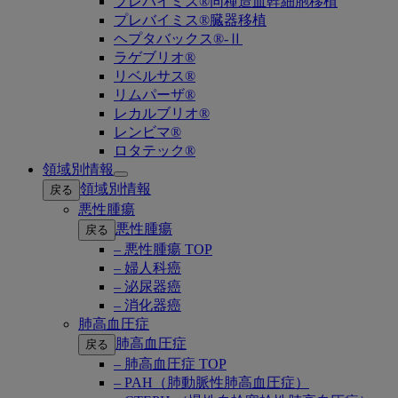
プレバイミス®同種造血幹細胞移植
プレバイミス®臓器移植
ヘプタバックス®-Ⅱ
ラゲブリオ®
リベルサス®
リムパーザ®
レカルブリオ®
レンビマ®
ロタテック®
領域別情報
Open
領域別情報
戻る
submenu
悪性腫瘍
悪性腫瘍
戻る
– 悪性腫瘍 TOP
– 婦人科癌
– 泌尿器癌
– 消化器癌
肺高血圧症
肺高血圧症
戻る
– 肺高血圧症 TOP
– PAH（肺動脈性肺高血圧症）