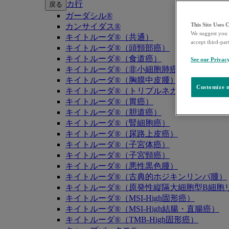
カ行
戻る
ガーダシル®
This Site Uses 
カンサイダス®
We suggest you 
キイトルーダ®（共通）
accept third-par
キイトルーダ®（頭頸部癌）
キイトルーダ®（食道癌）
See our Privac
キイトルーダ®（非小細胞肺癌）
キイトルーダ®（胸膜中皮腫）
Customize m
キイトルーダ®（トリプルネガティブ乳癌）
キイトルーダ®（胃癌）
キイトルーダ®（胆道癌）
キイトルーダ®（腎細胞癌）
キイトルーダ®（尿路上皮癌）
キイトルーダ®（子宮体癌）
キイトルーダ®（子宮頸癌）
キイトルーダ®（悪性黒色腫）
キイトルーダ®（古典的ホジキンリンパ腫）
キイトルーダ®（原発性縦隔大細胞型B細胞リ
キイトルーダ®（MSI-High固形癌）
キイトルーダ®（MSI-High結腸・直腸癌）
キイトルーダ®（TMB-High固形癌）