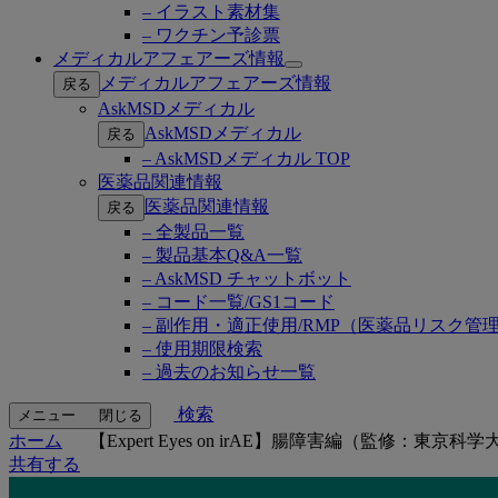
– イラスト素材集
– ワクチン予診票
メディカルアフェアーズ情報
Open
メディカルアフェアーズ情報
戻る
submenu
AskMSDメディカル
AskMSDメディカル
戻る
– AskMSDメディカル TOP
医薬品関連情報
医薬品関連情報
戻る
– 全製品一覧
– 製品基本Q&A一覧
– AskMSD チャットボット
– コード一覧/GS1コード
– 副作用・適正使用/RMP（医薬品リスク管
– 使用期限検索
– 過去のお知らせ一覧
検索
メニュー
閉じる
ホーム
【Expert Eyes on irAE】腸障害編（監修：
共有する