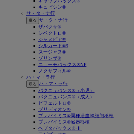
キャップバックス®
キュビシン®
サ・タ・ナ行
サ・タ・ナ行
戻る
ザバクサ®
シベクトロ®
ジャヌビア®
シルガード®9
スージャヌ®
ゾリンザ®
ニューモバックス®NP
ノクサフィル®
ハ・マ・ラ行
ハ・マ・ラ行
戻る
バクニュバンス®（小児）
バクニュバンス®（成人）
ピフェルトロ®
ブリディオン®
プレバイミス®同種造血幹細胞移植
プレバイミス®臓器移植
ヘプタバックス®-Ⅱ