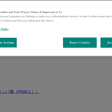
Cookies and Your Privacy Choice Is Important to Us
choose Customize my Settings to make your individualized choices. Accept Cookies means that y
ty Cookies and that you understand this choice.
y Policy
y Settings
Reject Cookies
Acc
ンパ腫（PMBCL））