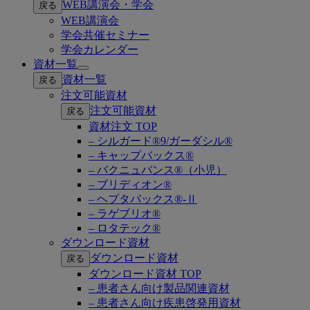
WEB講演会・学会
戻る
submenu
WEB講演会
学会共催セミナー
学会カレンダー
資材一覧
Open
資材一覧
戻る
submenu
注文可能資材
注文可能資材
戻る
資材注文 TOP
– シルガード®9/ガーダシル®
– キャップバックス®
– バクニュバンス®（小児）
– ブリディオン®
– ヘプタバックス®-Ⅱ
– ラゲブリオ®
– ロタテック®
ダウンロード資材
ダウンロード資材
戻る
ダウンロード資材 TOP
– 患者さん向け製品関連資材
– 患者さん向け疾患啓発用資材