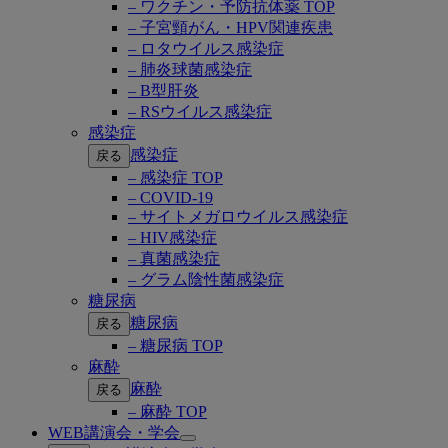
– ワクチン・予防抗体薬 TOP
– 子宮頸がん・HPV関連疾患
– ロタウイルス感染症
– 肺炎球菌感染症
– B型肝炎
– RSウイルス感染症
感染症
感染症
戻る
– 感染症 TOP
– COVID-19
– サイトメガロウイルス感染症
– HIV感染症
– 真菌感染症
– グラム陰性菌感染症
糖尿病
糖尿病
戻る
– 糖尿病 TOP
麻酔
麻酔
戻る
– 麻酔 TOP
WEB講演会・学会
Open