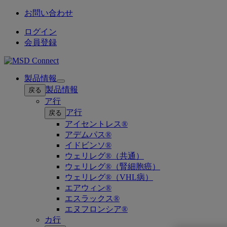
お問い合わせ
ログイン
会員登録
製品情報
Open
製品情報
戻る
submenu
ア行
ア行
戻る
アイセントレス®
アデムパス®
イドビンソ®
ウェリレグ®（共通）
ウェリレグ®（腎細胞癌）
ウェリレグ®（VHL病）
エアウィン®
エスラックス®
エヌフロンシア®
カ行