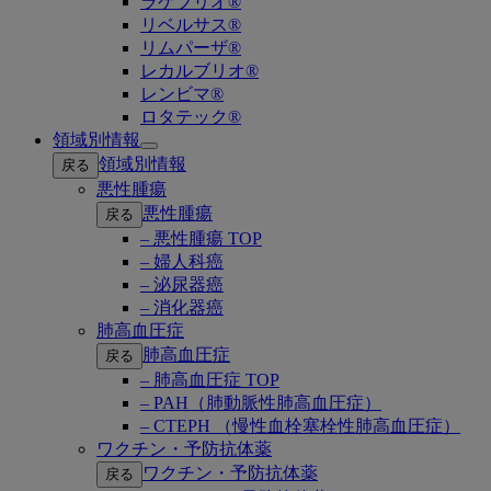
ラゲブリオ®
リベルサス®
リムパーザ®
レカルブリオ®
レンビマ®
ロタテック®
領域別情報
Open
領域別情報
戻る
submenu
悪性腫瘍
悪性腫瘍
戻る
– 悪性腫瘍 TOP
– 婦人科癌
– 泌尿器癌
– 消化器癌
肺高血圧症
肺高血圧症
戻る
– 肺高血圧症 TOP
– PAH（肺動脈性肺高血圧症）
– CTEPH （慢性血栓塞栓性肺高血圧症）
ワクチン・予防抗体薬
ワクチン・予防抗体薬
戻る