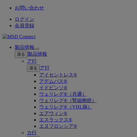
お問い合わせ
ログイン
会員登録
製品情報
Open
製品情報
戻る
submenu
ア行
ア行
戻る
アイセントレス®
アデムパス®
イドビンソ®
ウェリレグ®（共通）
ウェリレグ®（腎細胞癌）
ウェリレグ®（VHL病）
エアウィン®
エスラックス®
エヌフロンシア®
カ行