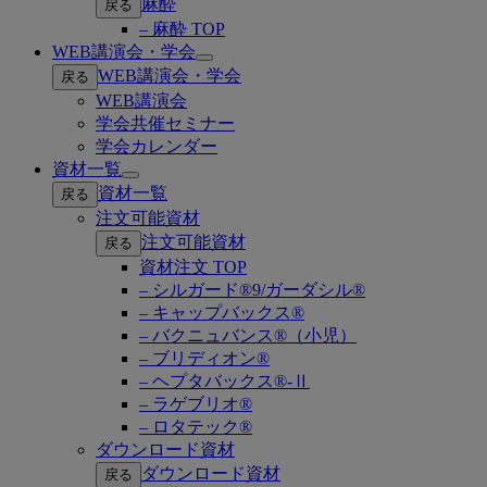
麻酔
戻る
– 麻酔 TOP
WEB講演会・学会
Open
WEB講演会・学会
戻る
submenu
WEB講演会
学会共催セミナー
学会カレンダー
資材一覧
Open
資材一覧
戻る
submenu
注文可能資材
注文可能資材
戻る
資材注文 TOP
– シルガード®9/ガーダシル®
– キャップバックス®
– バクニュバンス®（小児）
– ブリディオン®
– ヘプタバックス®-Ⅱ
– ラゲブリオ®
– ロタテック®
ダウンロード資材
ダウンロード資材
戻る