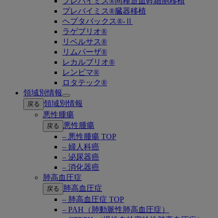
プレバイミス®同種造血幹細胞移植
プレバイミス®臓器移植
ヘプタバックス®-Ⅱ
ラゲブリオ®
リベルサス®
リムパーザ®
レカルブリオ®
レンビマ®
ロタテック®
領域別情報
Open
領域別情報
戻る
submenu
悪性腫瘍
悪性腫瘍
戻る
– 悪性腫瘍 TOP
– 婦人科癌
– 泌尿器癌
– 消化器癌
肺高血圧症
肺高血圧症
戻る
– 肺高血圧症 TOP
– PAH（肺動脈性肺高血圧症）