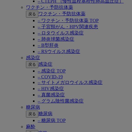
– CTEPH （慢性血栓塞栓性肺高血圧症）
ワクチン・予防抗体薬
ワクチン・予防抗体薬
戻る
– ワクチン・予防抗体薬 TOP
– 子宮頸がん・HPV関連疾患
– ロタウイルス感染症
– 肺炎球菌感染症
– B型肝炎
– RSウイルス感染症
感染症
感染症
戻る
– 感染症 TOP
– COVID-19
– サイトメガロウイルス感染症
– HIV感染症
– 真菌感染症
– グラム陰性菌感染症
糖尿病
糖尿病
戻る
– 糖尿病 TOP
麻酔