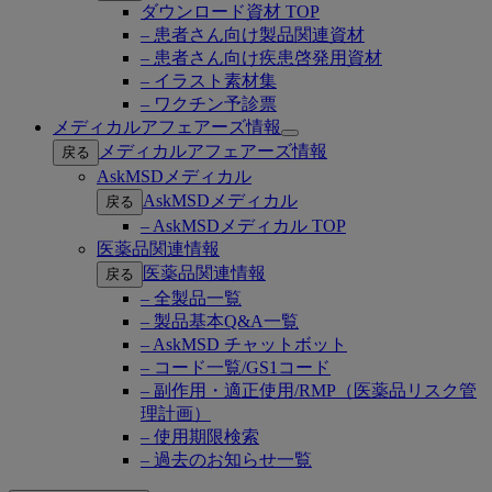
ダウンロード資材 TOP
– 患者さん向け製品関連資材
– 患者さん向け疾患啓発用資材
– イラスト素材集
– ワクチン予診票
メディカルアフェアーズ情報
Open
メディカルアフェアーズ情報
戻る
submenu
AskMSDメディカル
AskMSDメディカル
戻る
– AskMSDメディカル TOP
医薬品関連情報
医薬品関連情報
戻る
– 全製品一覧
– 製品基本Q&A一覧
– AskMSD チャットボット
– コード一覧/GS1コード
– 副作用・適正使用/RMP（医薬品リスク管
理計画）
– 使用期限検索
– 過去のお知らせ一覧