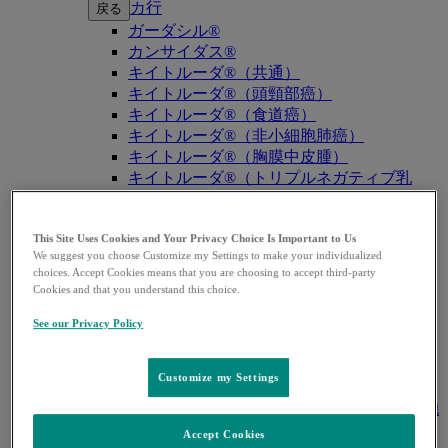
カ行
戻る
ガーダシル®
カンサイダス®
キイトルーダ®（共通）
キイトルーダ®（頭頸部癌）
キイトルーダ®（食道癌）
キイトルーダ®（非小細胞肺癌）
キイトルーダ®（胸膜中皮腫）
キイトルーダ®（トリプルネガティブ乳
癌）
キイトルーダ®（胃癌）
キイトルーダ®（胆道癌）
This Site Uses Cookies and Your Privacy Choice Is Important to Us
We suggest you choose Customize my Settings to make your individualized
キイトルーダ®（腎細胞癌）
choices. Accept Cookies means that you are choosing to accept third-party
キイトルーダ®（尿路上皮癌）
Cookies and that you understand this choice.
キイトルーダ®（子宮体癌）
キイトルーダ®（子宮頸癌）
See our Privacy Policy
キイトルーダ®（悪性黒色腫）
キイトルーダ®（古典的ホジキンリンパ
Customize my Settings
腫）
キイトルーダ®（原発性縦隔大細胞型B細胞
リンパ腫（PMBCL））
Accept Cookies