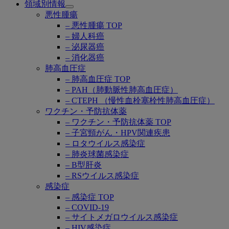
領域別情報
Open
悪性腫瘍
submenu
– 悪性腫瘍 TOP
– 婦人科癌
– 泌尿器癌
– 消化器癌
肺高血圧症
– 肺高血圧症 TOP
– PAH（肺動脈性肺高血圧症）
– CTEPH （慢性血栓塞栓性肺高血圧症）
ワクチン・予防抗体薬
– ワクチン・予防抗体薬 TOP
– 子宮頸がん・HPV関連疾患
– ロタウイルス感染症
– 肺炎球菌感染症
– B型肝炎
– RSウイルス感染症
感染症
– 感染症 TOP
– COVID-19
– サイトメガロウイルス感染症
– HIV感染症