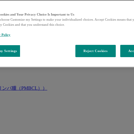
Cookies and Your Privacy Choice Is Important to Us
choose Customize my Settings to make your individualized choices. Accept Cookies means that y
ty Cookies and that you understand this choice.
y Policy
y Settings
Reject Cookies
Acc
ンパ腫（PMBCL））