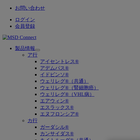
お問い合わせ
ログイン
会員登録
製品情報
Open
ア行
submenu
アイセントレス®
アデムパス®
イドビンソ®
ウェリレグ®（共通）
ウェリレグ®（腎細胞癌）
ウェリレグ®（VHL病）
エアウィン®
エスラックス®
エヌフロンシア®
カ行
ガーダシル®
カンサイダス®