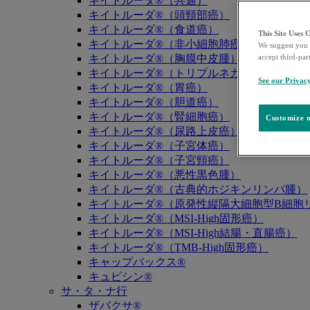
キイトルーダ®（共通）
キイトルーダ®（頭頸部癌）
キイトルーダ®（食道癌）
This Site Uses 
キイトルーダ®（非小細胞肺癌）
We suggest you 
キイトルーダ®（胸膜中皮腫）
accept third-par
キイトルーダ®（トリプルネガティブ乳癌）
See our Privac
キイトルーダ®（胃癌）
キイトルーダ®（胆道癌）
キイトルーダ®（腎細胞癌）
Customize m
キイトルーダ®（尿路上皮癌）
キイトルーダ®（子宮体癌）
キイトルーダ®（子宮頸癌）
キイトルーダ®（悪性黒色腫）
キイトルーダ®（古典的ホジキンリンパ腫）
キイトルーダ®（原発性縦隔大細胞型B細胞リ
キイトルーダ®（MSI-High固形癌）
キイトルーダ®（MSI-High結腸・直腸癌）
キイトルーダ®（TMB-High固形癌）
キャップバックス®
キュビシン®
サ・タ・ナ行
ザバクサ®