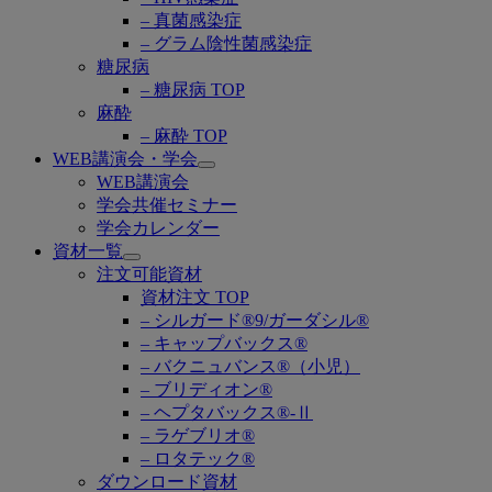
– 真菌感染症
– グラム陰性菌感染症
糖尿病
– 糖尿病 TOP
麻酔
– 麻酔 TOP
WEB講演会・学会
Open
WEB講演会
submenu
学会共催セミナー
学会カレンダー
資材一覧
Open
注文可能資材
submenu
資材注文 TOP
– シルガード®9/ガーダシル®
– キャップバックス®
– バクニュバンス®（小児）
– ブリディオン®
– ヘプタバックス®-Ⅱ
– ラゲブリオ®
– ロタテック®
ダウンロード資材