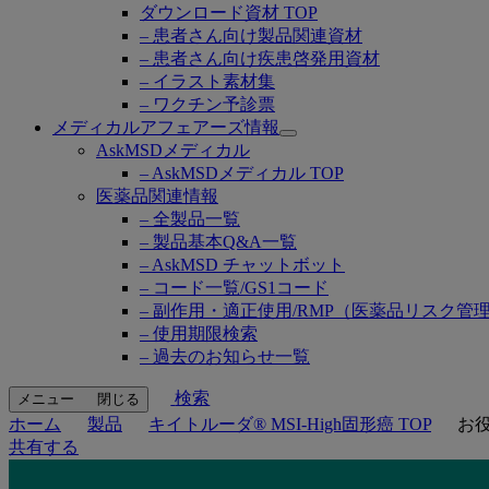
ダウンロード資材 TOP
– 患者さん向け製品関連資材
– 患者さん向け疾患啓発用資材
– イラスト素材集
– ワクチン予診票
メディカルアフェアーズ情報
Open
AskMSDメディカル
submenu
– AskMSDメディカル TOP
医薬品関連情報
– 全製品一覧
– 製品基本Q&A一覧
– AskMSD チャットボット
– コード一覧/GS1コード
– 副作用・適正使用/RMP（医薬品リスク管
– 使用期限検索
– 過去のお知らせ一覧
検索
メニュー
閉じる
ホーム
製品
キイトルーダ® MSI-High固形癌 TOP
お
共有する