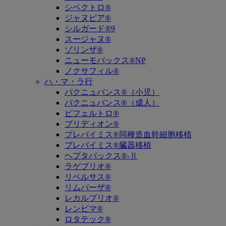
シベクトロ®
ジャヌビア®
シルガード®9
スージャヌ®
ゾリンザ®
ニューモバックス®NP
ノクサフィル®
ハ・マ・ラ行
バクニュバンス®（小児）
バクニュバンス®（成人）
ピフェルトロ®
ブリディオン®
プレバイミス®同種造血幹細胞移植
プレバイミス®臓器移植
ヘプタバックス®-Ⅱ
ラゲブリオ®
リベルサス®
リムパーザ®
レカルブリオ®
レンビマ®
ロタテック®