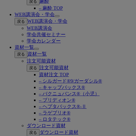
麻酔
戻る
– 麻酔 TOP
WEB講演会・学会
Open
WEB講演会・学会
戻る
submenu
WEB講演会
学会共催セミナー
学会カレンダー
資材一覧
Open
資材一覧
戻る
submenu
注文可能資材
注文可能資材
戻る
資材注文 TOP
– シルガード®9/ガーダシル®
– キャップバックス®
– バクニュバンス®（小児）
– ブリディオン®
– ヘプタバックス®-Ⅱ
– ラゲブリオ®
– ロタテック®
ダウンロード資材
ダウンロード資材
戻る