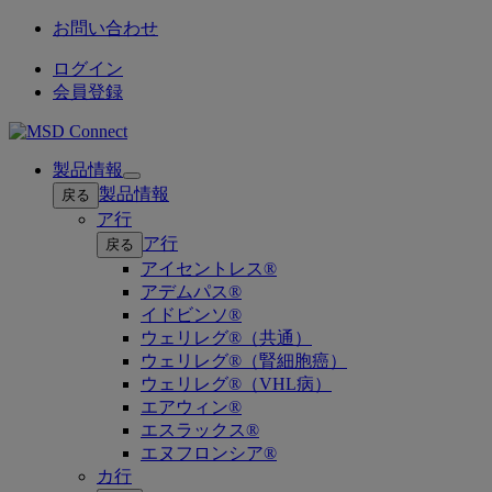
お問い合わせ
ログイン
会員登録
製品情報
Open
製品情報
戻る
submenu
ア行
ア行
戻る
アイセントレス®
アデムパス®
イドビンソ®
ウェリレグ®（共通）
ウェリレグ®（腎細胞癌）
ウェリレグ®（VHL病）
エアウィン®
エスラックス®
エヌフロンシア®
カ行