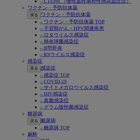
– CTEPH （慢性血栓塞栓性肺高血圧症）
ワクチン・予防抗体薬
ワクチン・予防抗体薬
戻る
– ワクチン・予防抗体薬 TOP
– 子宮頸がん・HPV関連疾患
– ロタウイルス感染症
– 肺炎球菌感染症
– B型肝炎
– RSウイルス感染症
感染症
感染症
戻る
– 感染症 TOP
– COVID-19
– サイトメガロウイルス感染症
– HIV感染症
– 真菌感染症
– グラム陰性菌感染症
糖尿病
糖尿病
戻る
– 糖尿病 TOP
麻酔