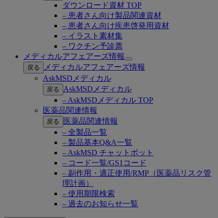
ダウンロード資材 TOP
– 患者さん向け製品関連資材
– 患者さん向け疾患啓発用資材
– イラスト素材集
– ワクチン予診票
メディカルアフェアーズ情報
Open
メディカルアフェアーズ情報
戻る
submenu
AskMSDメディカル
AskMSDメディカル
戻る
– AskMSDメディカル TOP
医薬品関連情報
医薬品関連情報
戻る
– 全製品一覧
– 製品基本Q&A一覧
– AskMSD チャットボット
– コード一覧/GS1コード
– 副作用・適正使用/RMP（医薬品リスク管
理計画）
– 使用期限検索
– 過去のお知らせ一覧