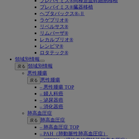
プレバイミス®同種造血幹細胞移植
プレバイミス®臓器移植
ヘプタバックス®-Ⅱ
ラゲブリオ®
リベルサス®
リムパーザ®
レカルブリオ®
レンビマ®
ロタテック®
領域別情報
Open
領域別情報
戻る
submenu
悪性腫瘍
悪性腫瘍
戻る
– 悪性腫瘍 TOP
– 婦人科癌
– 泌尿器癌
– 消化器癌
肺高血圧症
肺高血圧症
戻る
– 肺高血圧症 TOP
– PAH（肺動脈性肺高血圧症）