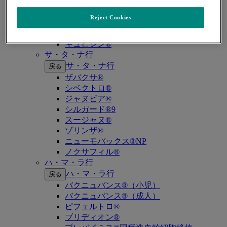
キイトルーダ®（MSI-High固形癌）
キイトルーダ®（MSI-High結腸・直腸癌）
Reject Cookies
キイトルーダ®（TMB-High固形癌）
キャップバックス®
キュビシン®
サ・タ・ナ行
サ・タ・ナ行
戻る
ザバクサ®
シベクトロ®
ジャヌビア®
シルガード®9
スージャヌ®
ゾリンザ®
ニューモバックス®NP
ノクサフィル®
ハ・マ・ラ行
ハ・マ・ラ行
戻る
バクニュバンス®（小児）
バクニュバンス®（成人）
ピフェルトロ®
ブリディオン®