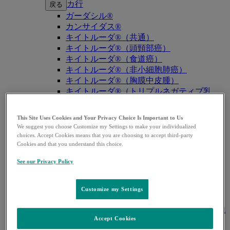
カ行
戻る
ガーダシル®
カンサイダス®
キイトルーダ®（共通）
キイトルーダ®（頭頸部癌）
キイトルーダ®（食道癌）
キイトルーダ®（非小細胞肺癌）
キイトルーダ®（胸膜中皮腫）
キイトルーダ®（トリプルネガティブ乳
癌）
キイトルーダ®（胃癌）
This Site Uses Cookies and Your Privacy Choice Is Important to Us
キイトルーダ®（胆道癌）
We suggest you choose Customize my Settings to make your individualized
キイトルーダ®（腎細胞癌）
choices. Accept Cookies means that you are choosing to accept third-party
Cookies and that you understand this choice.
キイトルーダ®（尿路上皮癌）
キイトルーダ®（子宮体癌）
See our Privacy Policy
キイトルーダ®（子宮頸癌）
キイトルーダ®（悪性黒色腫）
キイトルーダ®（古典的ホジキンリンパ
Customize my Settings
腫）
キイトルーダ®（原発性縦隔大細胞型B細胞
Accept Cookies
リンパ腫（PMBCL））