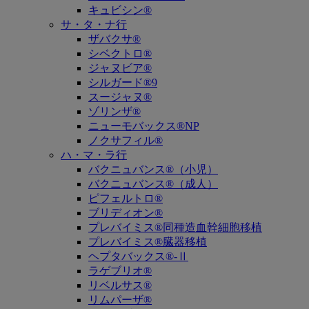
キュビシン®
サ・タ・ナ行
ザバクサ®
シベクトロ®
ジャヌビア®
シルガード®9
スージャヌ®
ゾリンザ®
ニューモバックス®NP
ノクサフィル®
ハ・マ・ラ行
バクニュバンス®（小児）
バクニュバンス®（成人）
ピフェルトロ®
ブリディオン®
プレバイミス®同種造血幹細胞移植
プレバイミス®臓器移植
ヘプタバックス®-Ⅱ
ラゲブリオ®
リベルサス®
リムパーザ®