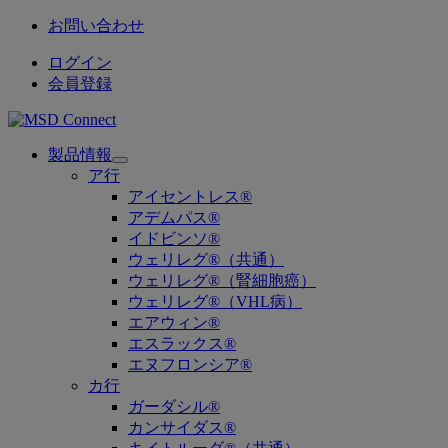
お問い合わせ
ログイン
会員登録
製品情報
Open
ア行
submenu
アイセントレス®
アデムパス®
イドビンソ®
ウェリレグ®（共通）
ウェリレグ®（腎細胞癌）
ウェリレグ®（VHL病）
エアウィン®
エスラックス®
エヌフロンシア®
カ行
ガーダシル®
カンサイダス®