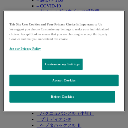
– 感染症 TOP
– COVID-19
– サイトメガロウイルス感染症
– HIV感染症
– 真菌感染症
This Site Uses Cookies and Your Privacy Choice Is Important to Us
– グラム陰性菌感染症
We suggest you choose Customize my Settings to make your individualized
choices. Accept Cookies means that you are choosing to accept third-party
糖尿病
Cookies and that you understand this choice.
– 糖尿病 TOP
麻酔
See our Privacy Policy
– 麻酔 TOP
WEB講演会・学会
Open
Customize my Settings
WEB講演会
submenu
学会共催セミナー
学会カレンダー
Accept Cookies
資材一覧
Open
注文可能資材
submenu
資材注文 TOP
Reject Cookies
– シルガード®9/ガーダシル®
– キャップバックス®
– バクニュバンス®（小児）
– ブリディオン®
– ヘプタバックス®-Ⅱ