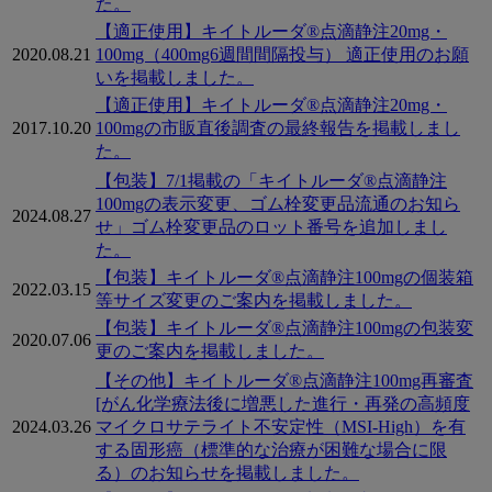
た。
【適正使用】キイトルーダ®点滴静注20mg・
2020.08.21
100mg（400mg6週間間隔投与） 適正使用のお願
いを掲載しました。
【適正使用】キイトルーダ®点滴静注20mg・
2017.10.20
100mgの市販直後調査の最終報告を掲載しまし
た。
【包装】7/1掲載の「キイトルーダ®点滴静注
100mgの表示変更、ゴム栓変更品流通のお知ら
2024.08.27
せ」ゴム栓変更品のロット番号を追加しまし
た。
【包装】キイトルーダ®点滴静注100mgの個装箱
2022.03.15
等サイズ変更のご案内を掲載しました。
【包装】キイトルーダ®点滴静注100mgの包装変
2020.07.06
更のご案内を掲載しました。
【その他】キイトルーダ®点滴静注100mg再審査
[がん化学療法後に増悪した進行・再発の高頻度
2024.03.26
マイクロサテライト不安定性（MSI-High）を有
する固形癌（標準的な治療が困難な場合に限
る）のお知らせを掲載しました。