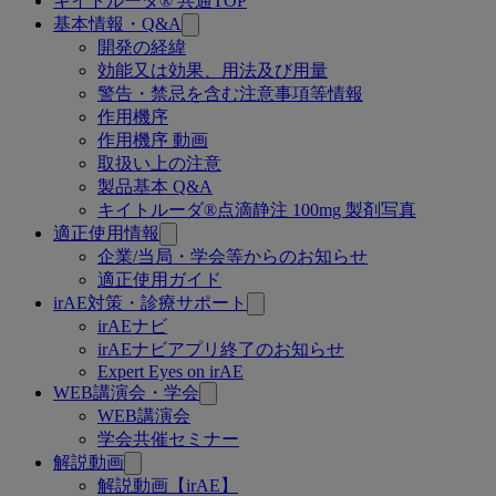
キイトルーダ® 共通TOP
関
基本情報・Q&A
連
開発の経緯
効能又は効果、用法及び用量
ペ
警告・禁忌を含む注意事項等情報
ー
作用機序
作用機序 動画
ジ
取扱い上の注意
製品基本 Q&A
キイトルーダ®点滴静注 100mg 製剤写真
適正使用情報
企業/当局・学会等からのお知らせ
適正使用ガイド
irAE対策・診療サポート
irAEナビ
irAEナビアプリ終了のお知らせ
Expert Eyes on irAE
WEB講演会・学会
WEB講演会
学会共催セミナー
解説動画
解説動画【irAE】