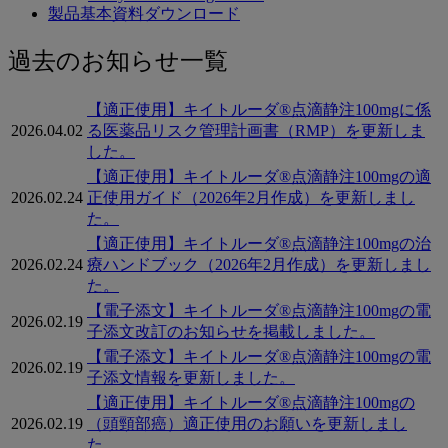
製品基本資料ダウンロード
キ
過去のお知らせ一覧
イ
【適正使用】キイトルーダ®点滴静注100mgに係
ト
2026.04.02
る医薬品リスク管理計画書（RMP）を更新しま
した。
ル
【適正使用】キイトルーダ®点滴静注100mgの適
ー
2026.02.24
正使用ガイド（2026年2月作成）を更新しまし
ダ
た。
【適正使用】キイトルーダ®点滴静注100mgの治
®
2026.02.24
療ハンドブック（2026年2月作成）を更新しまし
に
た。
関
【電子添文】キイトルーダ®点滴静注100mgの電
2026.02.19
子添文改訂のお知らせを掲載しました。
す
【電子添文】キイトルーダ®点滴静注100mgの電
2026.02.19
る
子添文情報を更新しました。
【適正使用】キイトルーダ®点滴静注100mgの
過
2026.02.19
（頭頸部癌）適正使用のお願いを更新しまし
去
た。