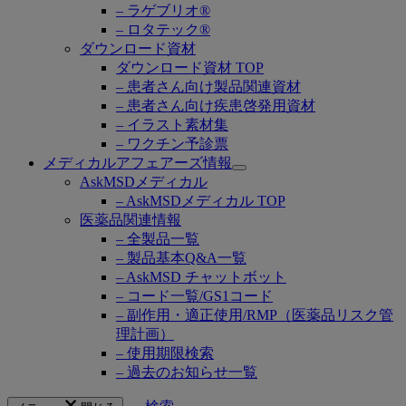
– ラゲブリオ®
– ロタテック®
ダウンロード資材
ダウンロード資材 TOP
– 患者さん向け製品関連資材
– 患者さん向け疾患啓発用資材
– イラスト素材集
– ワクチン予診票
メディカルアフェアーズ情報
Open
AskMSDメディカル
submenu
– AskMSDメディカル TOP
医薬品関連情報
– 全製品一覧
– 製品基本Q&A一覧
– AskMSD チャットボット
– コード一覧/GS1コード
– 副作用・適正使用/RMP（医薬品リスク管
理計画）
– 使用期限検索
– 過去のお知らせ一覧