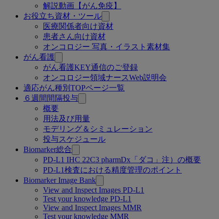
解説動画【がん免疫】
お役立ち資材・ツール
医療関係者向け資材
患者さん向け資材
オンコロジー 写真・イラスト素材集
がん看護
がん看護KEY通信のご登録
オンコロジー領域ナースWeb説明会
適応がん種別TOPページ一覧
６週間間隔投与
概要
用法及び用量
モデリング＆シミュレーション
投与スケジュール
Biomarker総合
PD-L1 IHC 22C3 pharmDx「ダコ」注）の概要
PD-L1検査における精度管理のポイント
Biomarker Image Bank
View and Inspect Images PD-L1
Test your knowledge PD-L1
View and Inspect Images MMR
Test your knowledge MMR