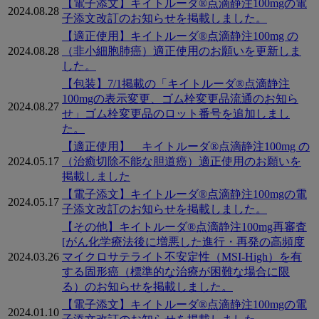
【電子添文】キイトルーダ®点滴静注100mgの電
2024.08.28
子添文改訂のお知らせを掲載しました。
【適正使用】キイトルーダ®点滴静注100mg の
2024.08.28
（非小細胞肺癌）適正使用のお願いを更新しま
した。
【包装】7/1掲載の「キイトルーダ®点滴静注
100mgの表示変更、ゴム栓変更品流通のお知ら
2024.08.27
せ」ゴム栓変更品のロット番号を追加しまし
た。
【適正使用】 キイトルーダ®点滴静注100mg の
2024.05.17
（治癒切除不能な胆道癌）適正使用のお願いを
掲載しました
【電子添文】キイトルーダ®点滴静注100mgの電
2024.05.17
子添文改訂のお知らせを掲載しました。
【その他】キイトルーダ®点滴静注100mg再審査
[がん化学療法後に増悪した進行・再発の高頻度
2024.03.26
マイクロサテライト不安定性（MSI-High）を有
する固形癌（標準的な治療が困難な場合に限
る）のお知らせを掲載しました。
【電子添文】キイトルーダ®点滴静注100mgの電
2024.01.10