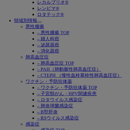
レカルブリオ®
レンビマ®
ロタテック®
領域別情報
Open
悪性腫瘍
submenu
– 悪性腫瘍 TOP
– 婦人科癌
– 泌尿器癌
– 消化器癌
肺高血圧症
– 肺高血圧症 TOP
– PAH（肺動脈性肺高血圧症）
– CTEPH （慢性血栓塞栓性肺高血圧症）
ワクチン・予防抗体薬
– ワクチン・予防抗体薬 TOP
– 子宮頸がん・HPV関連疾患
– ロタウイルス感染症
– 肺炎球菌感染症
– B型肝炎
– RSウイルス感染症
感染症