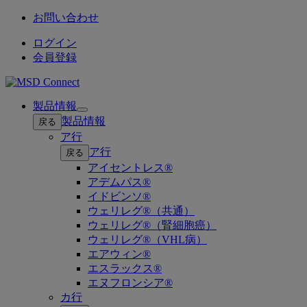
お問い合わせ
ログイン
会員登録
製品情報
Open
製品情報
戻る
submenu
ア行
ア行
戻る
アイセントレス®
アデムパス®
イドビンソ®
ウェリレグ®（共通）
ウェリレグ®（腎細胞癌）
ウェリレグ®（VHL病）
エアウィン®
エスラックス®
エヌフロンシア®
カ行