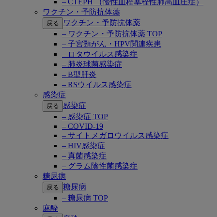
– CTEPH （慢性血栓塞栓性肺高血圧症）
ワクチン・予防抗体薬
ワクチン・予防抗体薬
戻る
– ワクチン・予防抗体薬 TOP
– 子宮頸がん・HPV関連疾患
– ロタウイルス感染症
– 肺炎球菌感染症
– B型肝炎
– RSウイルス感染症
感染症
感染症
戻る
– 感染症 TOP
– COVID-19
– サイトメガロウイルス感染症
– HIV感染症
– 真菌感染症
– グラム陰性菌感染症
糖尿病
糖尿病
戻る
– 糖尿病 TOP
麻酔