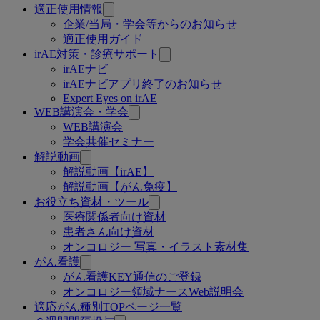
適正使用情報
企業/当局・学会等からのお知らせ
適正使用ガイド
irAE対策・診療サポート
irAEナビ
irAEナビアプリ終了のお知らせ
Expert Eyes on irAE
WEB講演会・学会
WEB講演会
学会共催セミナー
解説動画
解説動画【irAE】
解説動画【がん免疫】
お役立ち資材・ツール
医療関係者向け資材
患者さん向け資材
オンコロジー 写真・イラスト素材集
がん看護
がん看護KEY通信のご登録
オンコロジー領域ナースWeb説明会
適応がん種別TOPページ一覧