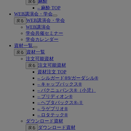
麻酔
戻る
– 麻酔 TOP
WEB講演会・学会
Open
WEB講演会・学会
戻る
submenu
WEB講演会
学会共催セミナー
学会カレンダー
資材一覧
Open
資材一覧
戻る
submenu
注文可能資材
注文可能資材
戻る
資材注文 TOP
– シルガード®9/ガーダシル®
– キャップバックス®
– バクニュバンス®（小児）
– ブリディオン®
– ヘプタバックス®-Ⅱ
– ラゲブリオ®
– ロタテック®
ダウンロード資材
ダウンロード資材
戻る