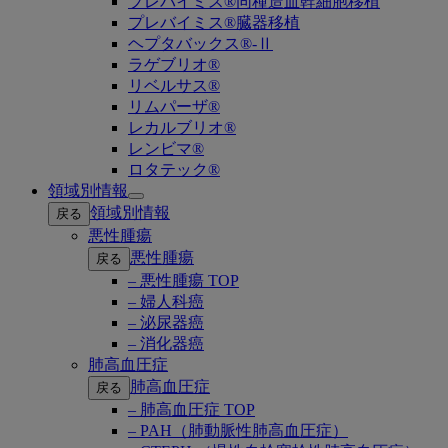
プレバイミス®同種造血幹細胞移植
プレバイミス®臓器移植
ヘプタバックス®-Ⅱ
ラゲブリオ®
リベルサス®
リムパーザ®
レカルブリオ®
レンビマ®
ロタテック®
領域別情報
Open
領域別情報
戻る
submenu
悪性腫瘍
悪性腫瘍
戻る
– 悪性腫瘍 TOP
– 婦人科癌
– 泌尿器癌
– 消化器癌
肺高血圧症
肺高血圧症
戻る
– 肺高血圧症 TOP
– PAH（肺動脈性肺高血圧症）