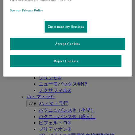
キイトルーダ®（MSI-High固形癌）
キイトルーダ®（MSI-High結腸・直腸癌）
See our Privacy Policy
キイトルーダ®（TMB-High固形癌）
キャップバックス®
キュビシン®
Customize my Settings
サ・タ・ナ行
サ・タ・ナ行
戻る
Accept Cookies
ザバクサ®
シベクトロ®
ジャヌビア®
Reject Cookies
シルガード®9
スージャヌ®
ゾリンザ®
ニューモバックス®NP
ノクサフィル®
ハ・マ・ラ行
ハ・マ・ラ行
戻る
バクニュバンス®（小児）
バクニュバンス®（成人）
ピフェルトロ®
ブリディオン®