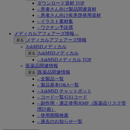
ダウンロード資材 TOP
– 患者さん向け製品関連資材
– 患者さん向け疾患啓発用資材
– イラスト素材集
– ワクチン予診票
メディカルアフェアーズ情報
Open
メディカルアフェアーズ情報
戻る
submenu
AskMSDメディカル
AskMSDメディカル
戻る
– AskMSDメディカル TOP
医薬品関連情報
医薬品関連情報
戻る
– 全製品一覧
– 製品基本Q&A一覧
– AskMSD チャットボット
– コード一覧/GS1コード
– 副作用・適正使用/RMP（医薬品リスク管
理計画）
– 使用期限検索
– 過去のお知らせ一覧