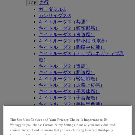
カ行
戻る
ガーダシル®
カンサイダス®
キイトルーダ®（共通）
キイトルーダ®（頭頸部癌）
キイトルーダ®（食道癌）
キイトルーダ®（非小細胞肺癌）
キイトルーダ®（胸膜中皮腫）
キイトルーダ®（トリプルネガティブ乳
癌）
キイトルーダ®（胃癌）
キイトルーダ®（胆道癌）
キイトルーダ®（腎細胞癌）
キイトルーダ®（尿路上皮癌）
キイトルーダ®（子宮体癌）
キイトルーダ®（子宮頸癌）
キイトルーダ®（悪性黒色腫）
キイトルーダ®（古典的ホジキンリンパ
腫）
This Site Uses Cookies and Your Privacy Choice Is Important to Us
キイトルーダ®（原発性縦隔大細胞型B細胞
We suggest you choose Customize my Settings to make your individualized
リンパ腫（PMBCL））
choices. Accept Cookies means that you are choosing to accept third-party
Cookies and that you understand this choice.