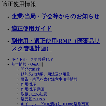
関
適
適正使用情報
連
正
ペ
企業/当局・学会等からのお知らせ
ー
使
ジ
用
適正使用ガイド
情
副作用・適正使用/RMP（医薬品リ
報
スク管理計画）
キイトルーダ® 共通TOP
関
基本情報・Q&A
連
開発の経緯
効能又は効果、用法及び用量
ペ
警告・禁忌を含む注意事項等情報
ー
作用機序
作用機序 動画
ジ
取扱い上の注意
製品基本 Q&A
キイトルーダ®点滴静注 100mg 製剤写真