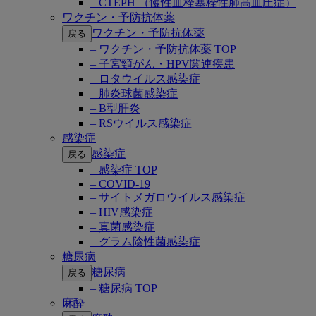
– CTEPH （慢性血栓塞栓性肺高血圧症）
ワクチン・予防抗体薬
ワクチン・予防抗体薬
戻る
– ワクチン・予防抗体薬 TOP
– 子宮頸がん・HPV関連疾患
– ロタウイルス感染症
– 肺炎球菌感染症
– B型肝炎
– RSウイルス感染症
感染症
感染症
戻る
– 感染症 TOP
– COVID-19
– サイトメガロウイルス感染症
– HIV感染症
– 真菌感染症
– グラム陰性菌感染症
糖尿病
糖尿病
戻る
– 糖尿病 TOP
麻酔