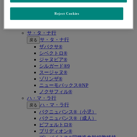
キイトルーダ®（MSI-High固形癌）
キイトルーダ®（MSI-High結腸・直腸癌）
キイトルーダ®（TMB-High固形癌）
Reject Cookies
キャップバックス®
キュビシン®
サ・タ・ナ行
サ・タ・ナ行
戻る
ザバクサ®
シベクトロ®
ジャヌビア®
シルガード®9
スージャヌ®
ゾリンザ®
ニューモバックス®NP
ノクサフィル®
ハ・マ・ラ行
ハ・マ・ラ行
戻る
バクニュバンス®（小児）
バクニュバンス®（成人）
ピフェルトロ®
ブリディオン®