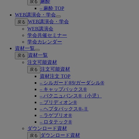
麻酔
戻る
– 麻酔 TOP
WEB講演会・学会
Open
WEB講演会・学会
戻る
submenu
WEB講演会
学会共催セミナー
学会カレンダー
資材一覧
Open
資材一覧
戻る
submenu
注文可能資材
注文可能資材
戻る
資材注文 TOP
– シルガード®9/ガーダシル®
– キャップバックス®
– バクニュバンス®（小児）
– ブリディオン®
– ヘプタバックス®-Ⅱ
– ラゲブリオ®
– ロタテック®
ダウンロード資材
ダウンロード資材
戻る