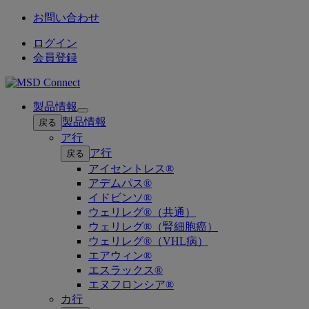
お問い合わせ
ログイン
会員登録
製品情報
Open
製品情報
戻る
submenu
ア行
ア行
戻る
アイセントレス®
アデムパス®
イドビンソ®
ウェリレグ®（共通）
ウェリレグ®（腎細胞癌）
ウェリレグ®（VHL病）
エアウィン®
エスラックス®
エヌフロンシア®
カ行