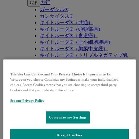
カ行
戻る
ガーダシル®
カンサイダス®
キイトルーダ®（共通）
キイトルーダ®（頭頸部癌）
キイトルーダ®（食道癌）
キイトルーダ®（非小細胞肺癌）
キイトルーダ®（胸膜中皮腫）
キイトルーダ®（トリプルネガティブ乳
癌）
キイトルーダ®（胃癌）
キイトルーダ®（胆道癌）
This Site Uses Cookies and Your Privacy Choice Is Important to Us
We suggest you choose Customize my Settings to make your individualized
キイトルーダ®（腎細胞癌）
choices. Accept Cookies means that you are choosing to accept third-party
キイトルーダ®（尿路上皮癌）
Cookies and that you understand this choice.
キイトルーダ®（子宮体癌）
キイトルーダ®（子宮頸癌）
See our Privacy Policy
キイトルーダ®（悪性黒色腫）
キイトルーダ®（古典的ホジキンリンパ
Customize my Settings
腫）
キイトルーダ®（原発性縦隔大細胞型B細胞
リンパ腫（PMBCL））
Accept Cookies