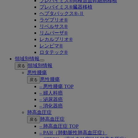
プレバイミス®同種造血幹細胞移植
プレバイミス®臓器移植
ヘプタバックス®-Ⅱ
ラゲブリオ®
リベルサス®
リムパーザ®
レカルブリオ®
レンビマ®
ロタテック®
領域別情報
Open
領域別情報
戻る
submenu
悪性腫瘍
悪性腫瘍
戻る
– 悪性腫瘍 TOP
– 婦人科癌
– 泌尿器癌
– 消化器癌
肺高血圧症
肺高血圧症
戻る
– 肺高血圧症 TOP
– PAH（肺動脈性肺高血圧症）