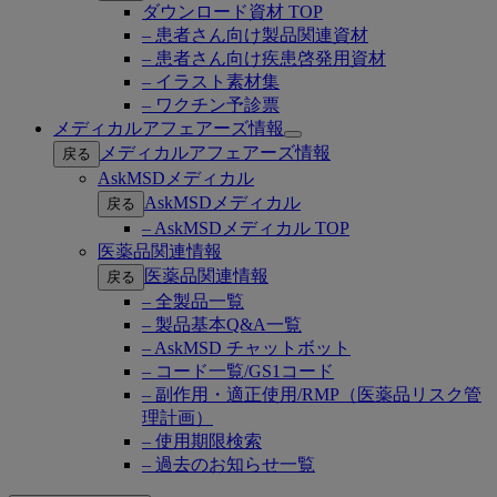
ダウンロード資材 TOP
– 患者さん向け製品関連資材
– 患者さん向け疾患啓発用資材
– イラスト素材集
– ワクチン予診票
メディカルアフェアーズ情報
Open
メディカルアフェアーズ情報
戻る
submenu
AskMSDメディカル
AskMSDメディカル
戻る
– AskMSDメディカル TOP
医薬品関連情報
医薬品関連情報
戻る
– 全製品一覧
– 製品基本Q&A一覧
– AskMSD チャットボット
– コード一覧/GS1コード
– 副作用・適正使用/RMP（医薬品リスク管
理計画）
– 使用期限検索
– 過去のお知らせ一覧