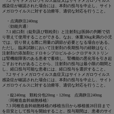
7.2 サイトメガロウイルス血症又はサイトメガロウイルス
感染症が確認された場合には、本剤の投与を中止し、サイト
メガロウイルスに対する治療等、適切な対応を行うこと。
・点滴静注240mg
〈効能共通〉
7.1 経口剤（錠剤及び顆粒剤）と注射剤は医師の判断で切
り替えて使用することができる。なお、体重30kg未満の小児
では、切り替える際に用量の調節が必要となる場合がある。
ただし、臨床試験において注射剤の長期投与の経験はなく、
注射剤の添加剤ヒドロキシプロピル-β-シクロデキストリン
は腎機能障害のある患者で蓄積し、腎機能の悪化等を引き起
こすおそれがあることから、注射剤の投与は最小限の期間と
し、経口投与可能な患者には、経口投与を選択すること。
7.2 サイトメガロウイルス血症又はサイトメガロウイルス
感染症が確認された場合には、本剤の投与を中止し、サイト
メガロウイルスに対する治療等、適切な対応を行うこと。
・錠240mg 顆粒分包20mg・120mg 点滴静注240mg
〈同種造血幹細胞移植〉
7.3 同種造血幹細胞移植の移植当日から移植後28日目まで
を目安として投与を開始すること。投与期間は、患者のサイ