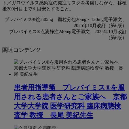
トメガロウイルス感染症の発症リスクを考慮しながら、移植
後200日目までを目安とすること。
プレバイミス®錠240mg 顆粒分包20mg・120mg電子添文、
2025年10月改訂（第6版）
プレバイミス®点滴静注240mg電子添文、2025年10月改訂
（第6版）
関連コンテンツ
患者用指導箋 プレバイミス®を服
用される患者さんとご家族へ 京都
大学大学院 医学研究科 臨床病態検
査学 教授 長尾 美紀先生
会員限定