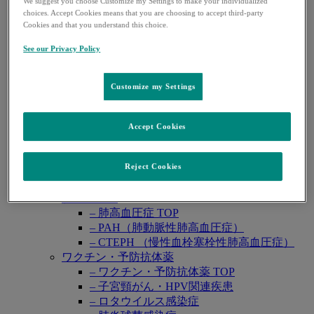
We suggest you choose Customize my Settings to make your individualized
ヘプタバックス®-Ⅱ
choices. Accept Cookies means that you are choosing to accept third-party
ラゲブリオ®
Cookies and that you understand this choice.
リベルサス®
See our Privacy Policy
リムパーザ®
レカルブリオ®
レンビマ®
Customize my Settings
ロタテック®
領域別情報
Open
悪性腫瘍
Accept Cookies
submenu
– 悪性腫瘍 TOP
– 婦人科癌
Reject Cookies
– 泌尿器癌
– 消化器癌
肺高血圧症
– 肺高血圧症 TOP
– PAH（肺動脈性肺高血圧症）
– CTEPH （慢性血栓塞栓性肺高血圧症）
ワクチン・予防抗体薬
– ワクチン・予防抗体薬 TOP
– 子宮頸がん・HPV関連疾患
– ロタウイルス感染症