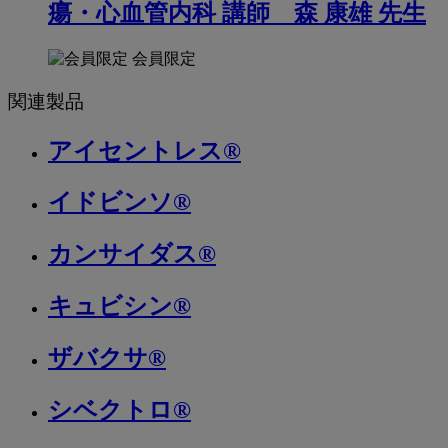
瘍・心血管内科 講師 森 康雄 先生
会員限定
関連製品
アイセントレス®
イドビンソ®
カンサイダス®
キュビシン®
ザバクサ®
シベクトロ®