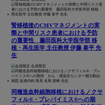
腎移植後のCMVマネジメントの実
際と中間リスク患者における予防
の重要性 藤田医科大学医学部 移
植・再生医学 主任教授 伊藤 泰平 先
生
会員限定
同種造血幹細胞移植におけるノクサ
フィル®・プレバイミス®への期