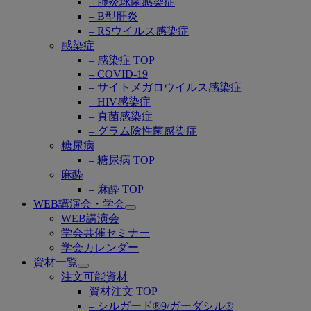
– 肺炎球菌感染症
– B型肝炎
– RSウイルス感染症
感染症
– 感染症 TOP
– COVID-19
– サイトメガロウイルス感染症
– HIV感染症
– 真菌感染症
– グラム陰性菌感染症
糖尿病
– 糖尿病 TOP
麻酔
– 麻酔 TOP
WEB講演会・学会
Open
WEB講演会
submenu
学会共催セミナー
学会カレンダー
資材一覧
Open
注文可能資材
submenu
資材注文 TOP
– シルガード®9/ガーダシル®