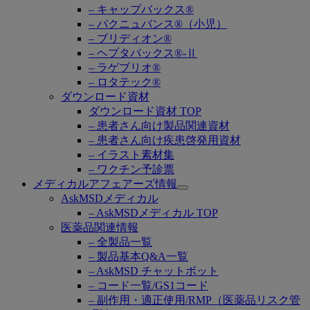
– キャップバックス®
– バクニュバンス®（小児）
– ブリディオン®
– ヘプタバックス®-Ⅱ
– ラゲブリオ®
– ロタテック®
ダウンロード資材
ダウンロード資材 TOP
– 患者さん向け製品関連資材
– 患者さん向け疾患啓発用資材
– イラスト素材集
– ワクチン予診票
メディカルアフェアーズ情報
Open
AskMSDメディカル
submenu
– AskMSDメディカル TOP
医薬品関連情報
– 全製品一覧
– 製品基本Q&A一覧
– AskMSD チャットボット
– コード一覧/GS1コード
– 副作用・適正使用/RMP（医薬品リスク管