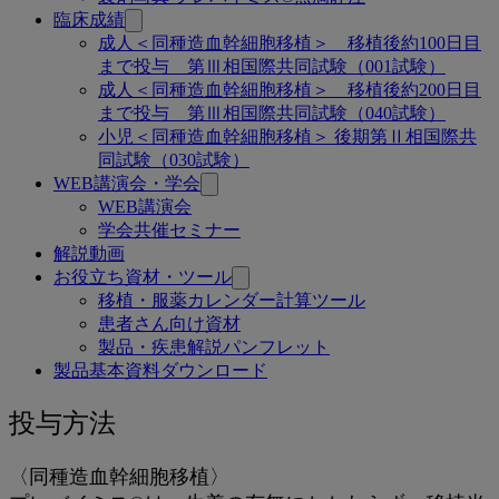
臨床成績
成人＜同種造血幹細胞移植＞ 移植後約100日目
まで投与 第Ⅲ相国際共同試験（001試験）
成人＜同種造血幹細胞移植＞ 移植後約200日目
まで投与 第Ⅲ相国際共同試験（040試験）
小児＜同種造血幹細胞移植＞ 後期第Ⅱ相国際共
同試験（030試験）
WEB講演会・学会
WEB講演会
学会共催セミナー
解説動画
お役立ち資材・ツール
移植・服薬カレンダー計算ツール
患者さん向け資材
製品・疾患解説パンフレット
製品基本資料ダウンロード
投
投与方法
与
〈同種造血幹細胞移植〉
方