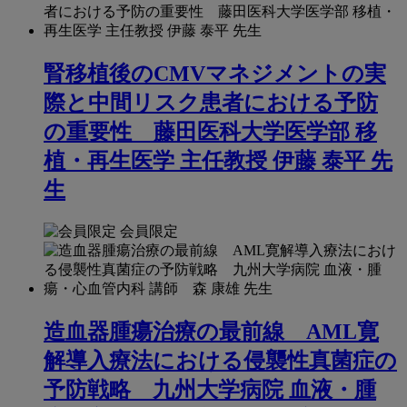
腎移植後のCMVマネジメントの実
際と中間リスク患者における予防
の重要性 藤田医科大学医学部 移
植・再生医学 主任教授 伊藤 泰平 先
生
会員限定
造血器腫瘍治療の最前線 AML寛
解導入療法における侵襲性真菌症の
予防戦略 九州大学病院 血液・腫