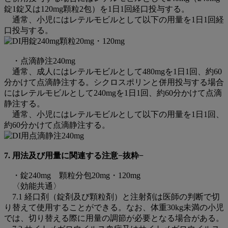
錠1錠又は120mg顆粒2包）を1日1回経口投与する。
通常、小児にはレテルモビルとして以下の用量を1日1回経
口投与する。
・点滴静注240mg
通常、成人にはレテルモビルとして480mgを1日1回、約60
分かけて点滴静注する。シクロスポリンと併用投与する場合
にはレテルモビルとして240mgを1日1回、約60分かけて点滴
静注する。
通常、小児にはレテルモビルとして以下の用量を1日1回、
約60分かけて点滴静注する。
7. 用法及び用量に関連する注意−抜粋−
・錠240mg 顆粒分包20mg・120mg
〈効能共通〉
7.1 経口剤（錠剤及び顆粒剤）と注射剤は医師の判断で切
り替えて使用することができる。なお、体重30kg未満の小児
では、切り替える際に用量の調節が必要となる場合がある。