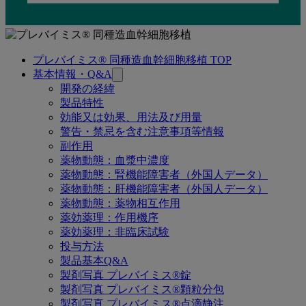
プレバイミス® 同種造血幹細胞移植 TOP
関
基本情報・Q&A
連
開発の経緯
製品特性
ペ
効能又は効果、用法及び用量
ー
警告・禁忌を含む注意事項等情報
副作用
ジ
薬物動態：血漿中濃度
薬物動態：腎機能障害者（外国人データ）
薬物動態：肝機能障害者（外国人データ）
薬物動態：薬物相互作用
薬効薬理：作用機序
薬効薬理：非臨床試験
投与方法
製品基本Q&A
製剤写真 プレバイミス®錠
製剤写真 プレバイミス®顆粒分包
製剤写真 プレバイミス®点滴静注