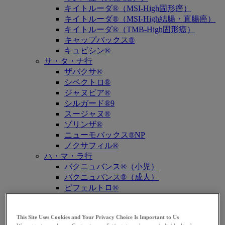
キイトルーダ®（MSI-High固形癌）
キイトルーダ®（MSI-High結腸・直腸癌）
キイトルーダ®（TMB-High固形癌）
キャップバックス®
キュビシン®
サ・タ・ナ行
ザバクサ®
シベクトロ®
ジャヌビア®
シルガード®9
スージャヌ®
ゾリンザ®
ニューモバックス®NP
ノクサフィル®
ハ・マ・ラ行
バクニュバンス®（小児）
バクニュバンス®（成人）
ピフェルトロ®
ブリディオン®
プレバイミス®同種造血幹細胞移植
This Site Uses Cookies and Your Privacy Choice Is Important to Us
プレバイミス®臓器移植