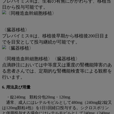
プレバイミス®は、生着の有無にかかわらず、移植当
法
日から投与可能です。
〈臓器移植〉
プレバイミス®は、移植後早期から移植後200日目ま
でを目安として投与継続が可能です。
〈同種造血幹細胞移植〉〈臓器移植〉
点滴静注においては中等度又は重度の腎機能障害のあ
る患者さんでは、定期的な腎機能検査等による観察を
行います。
6. 用法及び用量
・錠240mg 顆粒分包20mg・120mg
通常、成人にはレテルモビルとして480mg（240mg錠2錠又
は120mg顆粒4包）を1日1回経口投与する。シクロスポリン
と併用投与する場合にはレテルモビルとして240mg（240mg