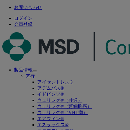
お問い合わせ
ログイン
会員登録
製品情報
Open
ア行
submenu
アイセントレス®
アデムパス®
イドビンソ®
ウェリレグ®（共通）
ウェリレグ®（腎細胞癌）
ウェリレグ®（VHL病）
エアウィン®
エスラックス®