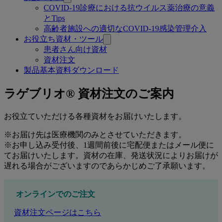
COVID-19診療における抗ウイルス薬治療の意義
とTips
高齢者施設への適切なCOVID-19感染管理介入
お役立ち資材・ツール
患者さん向け資材
資材注文
製品基本資料ダウンロード
資
ラゲブリオ® 資材注文のご案内
材
お役立ていただける各種資材をお届けいたします。
注
※お届け先は医療機関のみとさせていただきます。
文
※お申し込み受付後、1週間前後に宅配便またはメール便に
てお届けいたします。資材の在庫、発送状況によりお届けが
遅れる場合がございますのであらかじめご了承願います。
オンラインでのご注文
資材注文ページはこちら