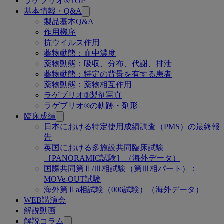
ラゲブリオ®TOP
関
基本情報・Q&A
連
製品基本Q&A
作用機序
ペ
抗ウイルス作用
ー
薬物動態：血中濃度
薬物動態：吸収、分布、代謝、排泄
ジ
薬物動態：特定の背景を有する患者
薬物動態：薬物相互作用
ラゲブリオ®製剤写真
ラゲブリオ®の軌跡・剤形
臨床成績
日本における特定使用成績調査（PMS）の最終報
告
英国における多施設共同臨床試験
［PANORAMIC試験］（海外データ）
国際共同第Ⅱ/Ⅲ相試験（第Ⅲ相パート）：
MOVe-OUT試験
海外第Ⅱa相試験（006試験）（海外データ）
WEB講演会
解説動画
解説コラム