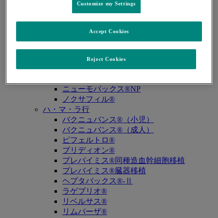
Customize my Settings
キュビシン®
サ・タ・ナ行
ザバクサ®
Accept Cookies
シベクトロ®
ジャヌビア®
シルガード®9
Reject Cookies
スージャヌ®
ゾリンザ®
ニューモバックス®NP
ノクサフィル®
ハ・マ・ラ行
バクニュバンス®（小児）
バクニュバンス®（成人）
ピフェルトロ®
ブリディオン®
プレバイミス®同種造血幹細胞移植
プレバイミス®臓器移植
ヘプタバックス®-Ⅱ
ラゲブリオ®
リベルサス®
リムパーザ®