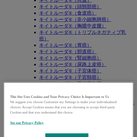
キイトルーダ®（共通）
キイトルーダ®（頭頸部癌）
キイトルーダ®（食道癌）
キイトルーダ®（非小細胞肺癌）
キイトルーダ®（胸膜中皮腫）
キイトルーダ®（トリプルネガティブ乳
癌）
キイトルーダ®（胃癌）
キイトルーダ®（胆道癌）
キイトルーダ®（腎細胞癌）
キイトルーダ®（尿路上皮癌）
キイトルーダ®（子宮体癌）
キイトルーダ®（子宮頸癌）
キイトルーダ®（悪性黒色腫）
キイトルーダ®（古典的ホジキンリンパ
腫）
This Site Uses Cookies and Your Privacy Choice Is Important to Us
We suggest you choose Customize my Settings to make your individualized
キイトルーダ®（原発性縦隔大細胞型B細胞
choices. Accept Cookies means that you are choosing to accept third-party
リンパ腫（PMBCL））
Cookies and that you understand this choice.
キイトルーダ®（MSI-High固形癌）
キイトルーダ®（MSI-High結腸・直腸癌）
See our Privacy Policy
キイトルーダ®（TMB-High固形癌）
キャップバックス®