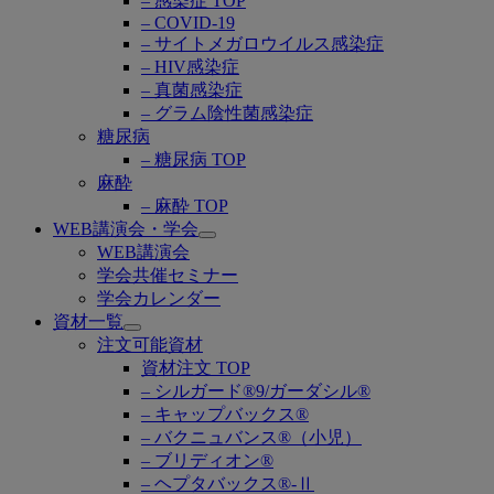
– 感染症 TOP
– COVID-19
– サイトメガロウイルス感染症
– HIV感染症
– 真菌感染症
– グラム陰性菌感染症
糖尿病
– 糖尿病 TOP
麻酔
– 麻酔 TOP
WEB講演会・学会
Open
WEB講演会
submenu
学会共催セミナー
学会カレンダー
資材一覧
Open
注文可能資材
submenu
資材注文 TOP
– シルガード®9/ガーダシル®
– キャップバックス®
– バクニュバンス®（小児）
– ブリディオン®
– ヘプタバックス®-Ⅱ