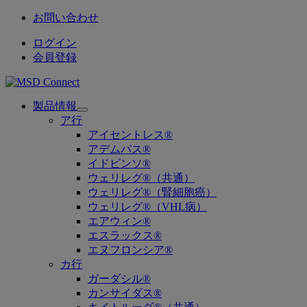
お問い合わせ
ログイン
会員登録
製品情報
Open
ア行
submenu
アイセントレス®
アデムパス®
イドビンソ®
ウェリレグ®（共通）
ウェリレグ®（腎細胞癌）
ウェリレグ®（VHL病）
エアウィン®
エスラックス®
エヌフロンシア®
カ行
ガーダシル®
カンサイダス®