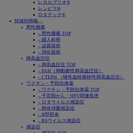
レカルブリオ®
レンビマ®
ロタテック®
領域別情報
Open
悪性腫瘍
submenu
– 悪性腫瘍 TOP
– 婦人科癌
– 泌尿器癌
– 消化器癌
肺高血圧症
– 肺高血圧症 TOP
– PAH（肺動脈性肺高血圧症）
– CTEPH （慢性血栓塞栓性肺高血圧症）
ワクチン・予防抗体薬
– ワクチン・予防抗体薬 TOP
– 子宮頸がん・HPV関連疾患
– ロタウイルス感染症
– 肺炎球菌感染症
– B型肝炎
– RSウイルス感染症
感染症