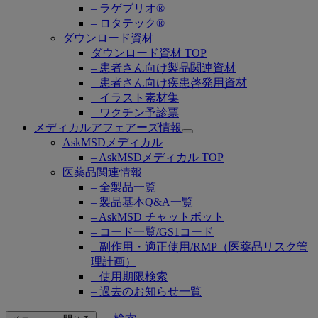
– ラゲブリオ®
– ロタテック®
ダウンロード資材
ダウンロード資材 TOP
– 患者さん向け製品関連資材
– 患者さん向け疾患啓発用資材
– イラスト素材集
– ワクチン予診票
メディカルアフェアーズ情報
Open
AskMSDメディカル
submenu
– AskMSDメディカル TOP
医薬品関連情報
– 全製品一覧
– 製品基本Q&A一覧
– AskMSD チャットボット
– コード一覧/GS1コード
– 副作用・適正使用/RMP（医薬品リスク管
理計画）
– 使用期限検索
– 過去のお知らせ一覧