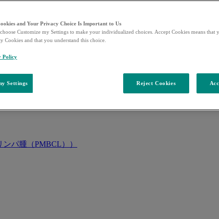
Cookies and Your Privacy Choice Is Important to Us
choose Customize my Settings to make your individualized choices. Accept Cookies means that y
ty Cookies and that you understand this choice.
y Policy
y Settings
Reject Cookies
Acc
ンパ腫（PMBCL））