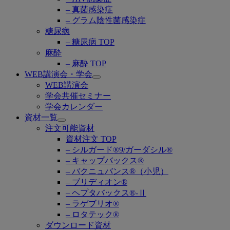
– 真菌感染症
– グラム陰性菌感染症
糖尿病
– 糖尿病 TOP
麻酔
– 麻酔 TOP
WEB講演会・学会
Open
WEB講演会
submenu
学会共催セミナー
学会カレンダー
資材一覧
Open
注文可能資材
submenu
資材注文 TOP
– シルガード®9/ガーダシル®
– キャップバックス®
– バクニュバンス®（小児）
– ブリディオン®
– ヘプタバックス®-Ⅱ
– ラゲブリオ®
– ロタテック®
ダウンロード資材