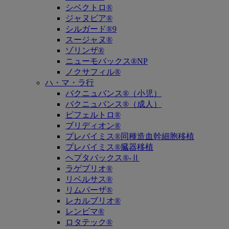
シベクトロ®
ジャヌビア®
シルガード®9
スージャヌ®
ゾリンザ®
ニューモバックス®NP
ノクサフィル®
ハ・マ・ラ行
バクニュバンス®（小児）
バクニュバンス®（成人）
ピフェルトロ®
ブリディオン®
プレバイミス®同種造血幹細胞移植
プレバイミス®臓器移植
ヘプタバックス®-Ⅱ
ラゲブリオ®
リベルサス®
リムパーザ®
レカルブリオ®
レンビマ®
ロタテック®