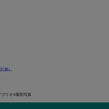
理計画）
ゲブリオ®製剤写真