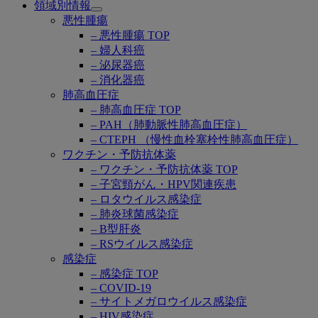
領域別情報
Open
悪性腫瘍
submenu
– 悪性腫瘍 TOP
– 婦人科癌
– 泌尿器癌
– 消化器癌
肺高血圧症
– 肺高血圧症 TOP
– PAH（肺動脈性肺高血圧症）
– CTEPH （慢性血栓塞栓性肺高血圧症）
ワクチン・予防抗体薬
– ワクチン・予防抗体薬 TOP
– 子宮頸がん・HPV関連疾患
– ロタウイルス感染症
– 肺炎球菌感染症
– B型肝炎
– RSウイルス感染症
感染症
– 感染症 TOP
– COVID-19
– サイトメガロウイルス感染症
– HIV感染症