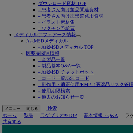
ダウンロード資材 TOP
– 患者さん向け製品関連資材
– 患者さん向け疾患啓発用資材
– イラスト素材集
– ワクチン予診票
メディカルアフェアーズ情報
Open
AskMSDメディカル
submenu
– AskMSDメディカル TOP
医薬品関連情報
– 全製品一覧
– 製品基本Q&A一覧
– AskMSD チャットボット
– コード一覧/GS1コード
– 副作用・適正使用/RMP（医薬品リスク管
– 使用期限検索
– 過去のお知らせ一覧
検索
メニュー
閉じる
ホーム
製品
ラゲブリオ®TOP
基本情報・Q&A
ラ
共有する