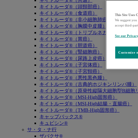
キイトルーダ®（共通）
キイトルーダ®（頭頸部癌）
キイトルーダ®（食道癌）
This Site Uses 
キイトルーダ®（非小細胞肺癌）
We suggest you 
キイトルーダ®（胸膜中皮腫）
accept third-par
キイトルーダ®（トリプルネガティブ乳癌）
See our Privac
キイトルーダ®（胃癌）
キイトルーダ®（胆道癌）
キイトルーダ®（腎細胞癌）
Customize m
キイトルーダ®（尿路上皮癌）
キイトルーダ®（子宮体癌）
キイトルーダ®（子宮頸癌）
キイトルーダ®（悪性黒色腫）
キイトルーダ®（古典的ホジキンリンパ腫）
キイトルーダ®（原発性縦隔大細胞型B細胞リ
キイトルーダ®（MSI-High固形癌）
キイトルーダ®（MSI-High結腸・直腸癌）
キイトルーダ®（TMB-High固形癌）
キャップバックス®
キュビシン®
サ・タ・ナ行
ザバクサ®