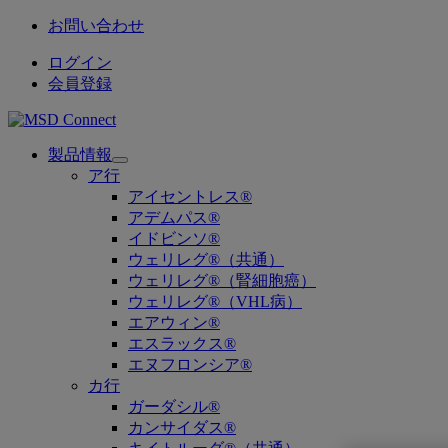
お問い合わせ
ログイン
会員登録
製品情報
Open
ア行
submenu
アイセントレス®
アデムパス®
イドビンソ®
ウェリレグ®（共通）
ウェリレグ®（腎細胞癌）
ウェリレグ®（VHL病）
エアウィン®
エスラックス®
エヌフロンシア®
カ行
ガーダシル®
カンサイダス®