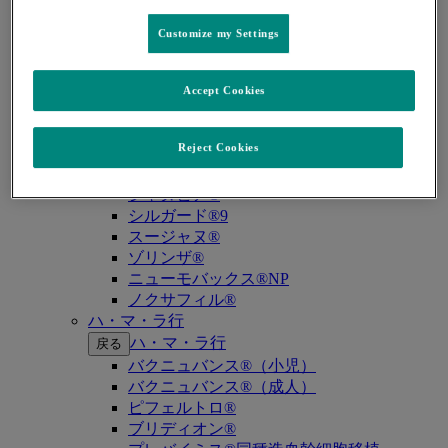
キイトルーダ®（MSI-High固形癌）
キイトルーダ®（MSI-High結腸・直腸癌）
Customize my Settings
キイトルーダ®（TMB-High固形癌）
キャップバックス®
キュビシン®
Accept Cookies
サ・タ・ナ行
サ・タ・ナ行
戻る
Reject Cookies
ザバクサ®
シベクトロ®
ジャヌビア®
シルガード®9
スージャヌ®
ゾリンザ®
ニューモバックス®NP
ノクサフィル®
ハ・マ・ラ行
ハ・マ・ラ行
戻る
バクニュバンス®（小児）
バクニュバンス®（成人）
ピフェルトロ®
ブリディオン®