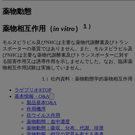
to
関
薬
薬物動態
連
物
ペ
１）
薬物相互作用（
in vitro
）
ー
動
ジ
態：
モルヌピラビル及びNHCは主要な薬物代謝酵素及びトラン
薬
スポーターの基質ではありません。また、モルヌピラビル及
びNHCは主要な薬物代謝酵素及びトランスポーターに対す
物
る阻害作用又は誘導作用を示しませんでした。なお、臨床薬
物相互作用試験は実施していません。
相
互
１）社内資料：薬物動態学的薬物相互作用
作
ラゲブリオ®TOP
関
基本情報・Q&A
用
連
製品基本Q&A
作用機序
ペ
抗ウイルス作用
ー
薬物動態：血中濃度
薬物動態：吸収、分布、代謝、排泄
ジ
薬物動態：特定の背景を有する患者