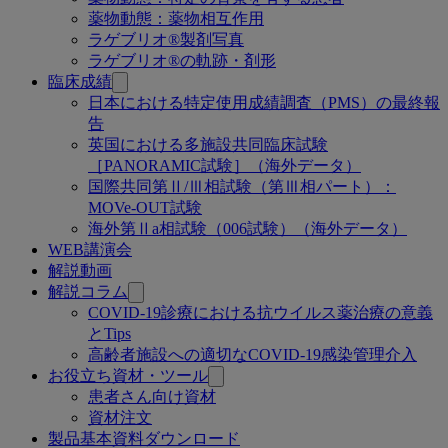
薬物動態：薬物相互作用
ラゲブリオ®製剤写真
ラゲブリオ®の軌跡・剤形
臨床成績
日本における特定使用成績調査（PMS）の最終報
告
英国における多施設共同臨床試験
［PANORAMIC試験］（海外データ）
国際共同第Ⅱ/Ⅲ相試験（第Ⅲ相パート）：
MOVe-OUT試験
海外第Ⅱa相試験（006試験）（海外データ）
WEB講演会
解説動画
解説コラム
COVID-19診療における抗ウイルス薬治療の意義
とTips
高齢者施設への適切なCOVID-19感染管理介入
お役立ち資材・ツール
患者さん向け資材
資材注文
製品基本資料ダウンロード