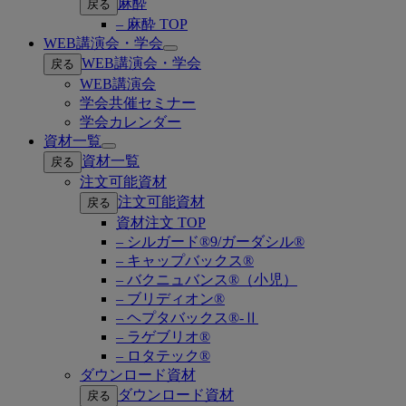
麻酔
戻る
– 麻酔 TOP
WEB講演会・学会
Open
WEB講演会・学会
戻る
submenu
WEB講演会
学会共催セミナー
学会カレンダー
資材一覧
Open
資材一覧
戻る
submenu
注文可能資材
注文可能資材
戻る
資材注文 TOP
– シルガード®9/ガーダシル®
– キャップバックス®
– バクニュバンス®（小児）
– ブリディオン®
– ヘプタバックス®-Ⅱ
– ラゲブリオ®
– ロタテック®
ダウンロード資材
ダウンロード資材
戻る