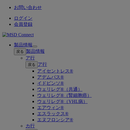
お問い合わせ
ログイン
会員登録
製品情報
Open
製品情報
戻る
submenu
ア行
ア行
戻る
アイセントレス®
アデムパス®
イドビンソ®
ウェリレグ®（共通）
ウェリレグ®（腎細胞癌）
ウェリレグ®（VHL病）
エアウィン®
エスラックス®
エヌフロンシア®
カ行