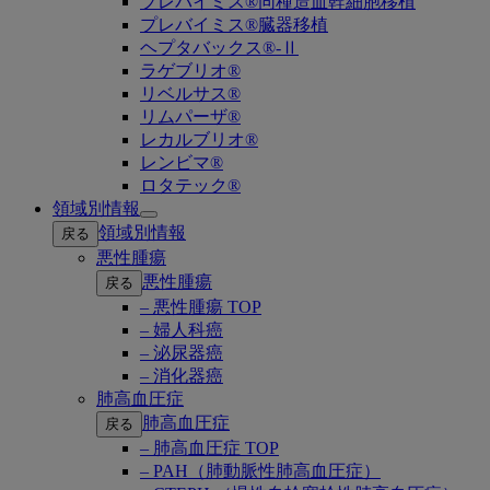
プレバイミス®同種造血幹細胞移植
プレバイミス®臓器移植
ヘプタバックス®-Ⅱ
ラゲブリオ®
リベルサス®
リムパーザ®
レカルブリオ®
レンビマ®
ロタテック®
領域別情報
Open
領域別情報
戻る
submenu
悪性腫瘍
悪性腫瘍
戻る
– 悪性腫瘍 TOP
– 婦人科癌
– 泌尿器癌
– 消化器癌
肺高血圧症
肺高血圧症
戻る
– 肺高血圧症 TOP
– PAH（肺動脈性肺高血圧症）