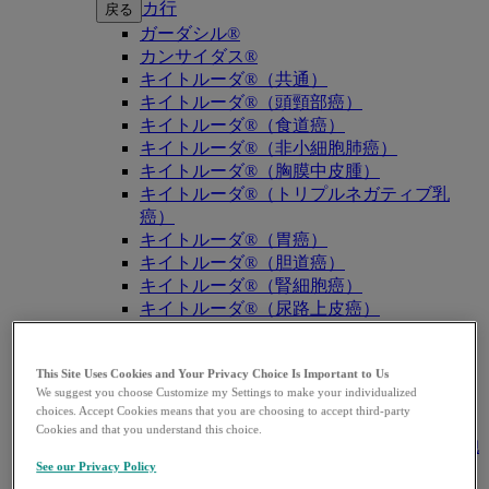
カ行
戻る
ガーダシル®
カンサイダス®
キイトルーダ®（共通）
キイトルーダ®（頭頸部癌）
キイトルーダ®（食道癌）
キイトルーダ®（非小細胞肺癌）
キイトルーダ®（胸膜中皮腫）
キイトルーダ®（トリプルネガティブ乳
癌）
キイトルーダ®（胃癌）
キイトルーダ®（胆道癌）
キイトルーダ®（腎細胞癌）
キイトルーダ®（尿路上皮癌）
キイトルーダ®（子宮体癌）
キイトルーダ®（子宮頸癌）
This Site Uses Cookies and Your Privacy Choice Is Important to Us
キイトルーダ®（悪性黒色腫）
We suggest you choose Customize my Settings to make your individualized
キイトルーダ®（古典的ホジキンリンパ
choices. Accept Cookies means that you are choosing to accept third-party
腫）
Cookies and that you understand this choice.
キイトルーダ®（原発性縦隔大細胞型B細胞
リンパ腫（PMBCL））
See our Privacy Policy