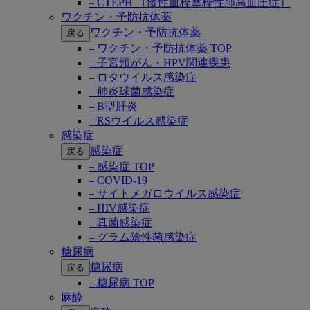
– CTEPH （慢性血栓塞栓性肺高血圧症）
ワクチン・予防抗体薬
ワクチン・予防抗体薬
戻る
– ワクチン・予防抗体薬 TOP
– 子宮頸がん・HPV関連疾患
– ロタウイルス感染症
– 肺炎球菌感染症
– B型肝炎
– RSウイルス感染症
感染症
感染症
戻る
– 感染症 TOP
– COVID-19
– サイトメガロウイルス感染症
– HIV感染症
– 真菌感染症
– グラム陰性菌感染症
糖尿病
糖尿病
戻る
– 糖尿病 TOP
麻酔