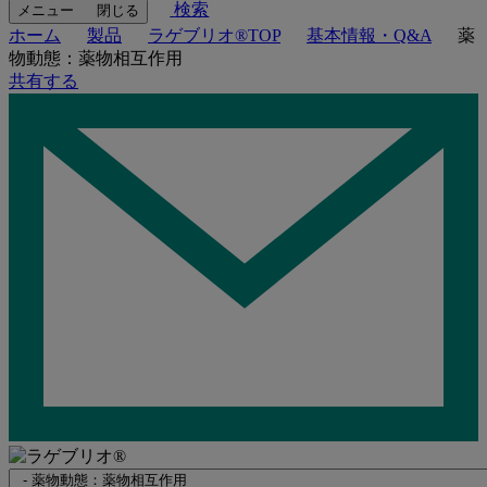
検索
メニュー
閉じる
ホーム
製品
ラゲブリオ®TOP
基本情報・Q&A
薬
物動態：薬物相互作用
共有する
Navigate