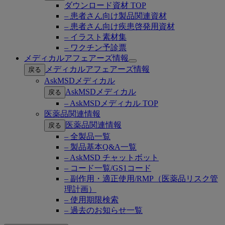
ダウンロード資材 TOP
– 患者さん向け製品関連資材
– 患者さん向け疾患啓発用資材
– イラスト素材集
– ワクチン予診票
メディカルアフェアーズ情報
Open
メディカルアフェアーズ情報
戻る
submenu
AskMSDメディカル
AskMSDメディカル
戻る
– AskMSDメディカル TOP
医薬品関連情報
医薬品関連情報
戻る
– 全製品一覧
– 製品基本Q&A一覧
– AskMSD チャットボット
– コード一覧/GS1コード
– 副作用・適正使用/RMP（医薬品リスク管
理計画）
– 使用期限検索
– 過去のお知らせ一覧