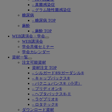
– 真菌感染症
– グラム陰性菌感染症
糖尿病
– 糖尿病 TOP
麻酔
– 麻酔 TOP
WEB講演会・学会
Open
WEB講演会
submenu
学会共催セミナー
学会カレンダー
資材一覧
Open
注文可能資材
submenu
資材注文 TOP
– シルガード®9/ガーダシル®
– キャップバックス®
– バクニュバンス®（小児）
– ブリディオン®
– ヘプタバックス®-Ⅱ
– ラゲブリオ®
– ロタテック®
ダウンロード資材