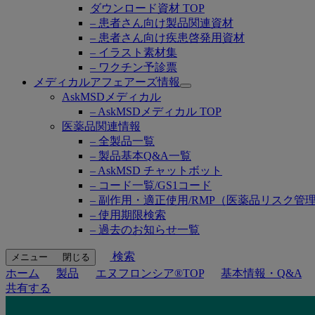
ダウンロード資材 TOP
– 患者さん向け製品関連資材
– 患者さん向け疾患啓発用資材
– イラスト素材集
– ワクチン予診票
メディカルアフェアーズ情報
Open
AskMSDメディカル
submenu
– AskMSDメディカル TOP
医薬品関連情報
– 全製品一覧
– 製品基本Q&A一覧
– AskMSD チャットボット
– コード一覧/GS1コード
– 副作用・適正使用/RMP（医薬品リスク管
– 使用期限検索
– 過去のお知らせ一覧
検索
メニュー
閉じる
ホーム
製品
エヌフロンシア®TOP
基本情報・Q&A
共有する