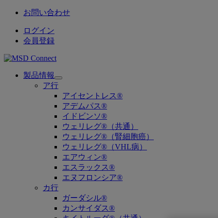
お問い合わせ
ログイン
会員登録
製品情報
Open
ア行
submenu
アイセントレス®
アデムパス®
イドビンソ®
ウェリレグ®（共通）
ウェリレグ®（腎細胞癌）
ウェリレグ®（VHL病）
エアウィン®
エスラックス®
エヌフロンシア®
カ行
ガーダシル®
カンサイダス®