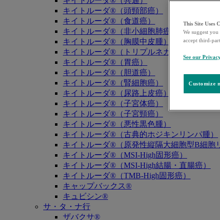
キイトルーダ®（共通）
キイトルーダ®（頭頸部癌）
キイトルーダ®（食道癌）
This Site Uses 
キイトルーダ®（非小細胞肺癌）
We suggest you 
キイトルーダ®（胸膜中皮腫）
accept third-par
キイトルーダ®（トリプルネガティブ乳癌）
See our Privac
キイトルーダ®（胃癌）
キイトルーダ®（胆道癌）
キイトルーダ®（腎細胞癌）
Customize m
キイトルーダ®（尿路上皮癌）
キイトルーダ®（子宮体癌）
キイトルーダ®（子宮頸癌）
キイトルーダ®（悪性黒色腫）
キイトルーダ®（古典的ホジキンリンパ腫）
キイトルーダ®（原発性縦隔大細胞型B細胞リ
キイトルーダ®（MSI-High固形癌）
キイトルーダ®（MSI-High結腸・直腸癌）
キイトルーダ®（TMB-High固形癌）
キャップバックス®
キュビシン®
サ・タ・ナ行
ザバクサ®