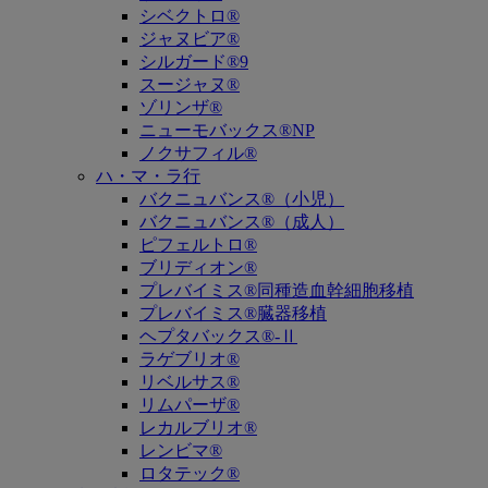
シベクトロ®
ジャヌビア®
シルガード®9
スージャヌ®
ゾリンザ®
ニューモバックス®NP
ノクサフィル®
ハ・マ・ラ行
バクニュバンス®（小児）
バクニュバンス®（成人）
ピフェルトロ®
ブリディオン®
プレバイミス®同種造血幹細胞移植
プレバイミス®臓器移植
ヘプタバックス®-Ⅱ
ラゲブリオ®
リベルサス®
リムパーザ®
レカルブリオ®
レンビマ®
ロタテック®