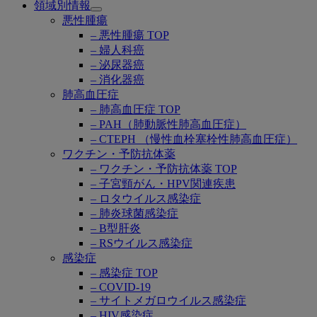
領域別情報
Open
悪性腫瘍
submenu
– 悪性腫瘍 TOP
– 婦人科癌
– 泌尿器癌
– 消化器癌
肺高血圧症
– 肺高血圧症 TOP
– PAH（肺動脈性肺高血圧症）
– CTEPH （慢性血栓塞栓性肺高血圧症）
ワクチン・予防抗体薬
– ワクチン・予防抗体薬 TOP
– 子宮頸がん・HPV関連疾患
– ロタウイルス感染症
– 肺炎球菌感染症
– B型肝炎
– RSウイルス感染症
感染症
– 感染症 TOP
– COVID-19
– サイトメガロウイルス感染症
– HIV感染症