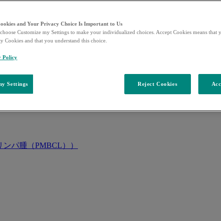
Cookies and Your Privacy Choice Is Important to Us
choose Customize my Settings to make your individualized choices. Accept Cookies means that y
ty Cookies and that you understand this choice.
y Policy
y Settings
Reject Cookies
Acc
ンパ腫（PMBCL））