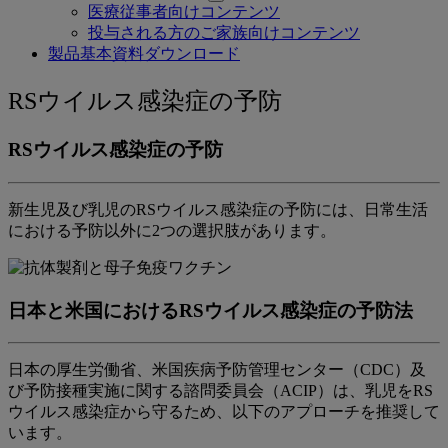
医療従事者向けコンテンツ
投与される方のご家族向けコンテンツ
製品基本資料ダウンロード
RS
RSウイルス感染症の予防
ウ
RSウイルス感染症の予防
イ
ル
新生児及び乳児のRSウイルス感染症の予防には、日常生活
ス
における予防以外に2つの選択肢があります。
感
染
日本と米国におけるRSウイルス感染症の予防法
症
の
日本の厚生労働省、米国疾病予防管理センター（CDC）及
予
び予防接種実施に関する諮問委員会（ACIP）は、乳児をRS
防
ウイルス感染症から守るため、以下のアプローチを推奨して
います。