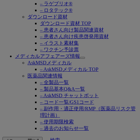
– ラゲブリオ®
– ロタテック®
ダウンロード資材
ダウンロード資材 TOP
– 患者さん向け製品関連資材
– 患者さん向け疾患啓発用資材
– イラスト素材集
– ワクチン予診票
メディカルアフェアーズ情報
Open
AskMSDメディカル
submenu
– AskMSDメディカル TOP
医薬品関連情報
– 全製品一覧
– 製品基本Q&A一覧
– AskMSD チャットボット
– コード一覧/GS1コード
– 副作用・適正使用/RMP（医薬品リスク管
理計画）
– 使用期限検索
– 過去のお知らせ一覧