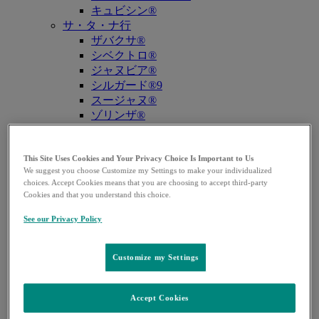
キュビシン®
サ・タ・ナ行
ザバクサ®
シベクトロ®
ジャヌビア®
シルガード®9
スージャヌ®
ゾリンザ®
ニューモバックス®NP
ノクサフィル®
ハ・マ・ラ行
This Site Uses Cookies and Your Privacy Choice Is Important to Us
We suggest you choose Customize my Settings to make your individualized
バクニュバンス®（小児）
choices. Accept Cookies means that you are choosing to accept third-party
バクニュバンス®（成人）
Cookies and that you understand this choice.
ピフェルトロ®
ブリディオン®
See our Privacy Policy
プレバイミス®同種造血幹細胞移植
プレバイミス®臓器移植
Customize my Settings
ヘプタバックス®-Ⅱ
ラゲブリオ®
リベルサス®
Accept Cookies
リムパーザ®