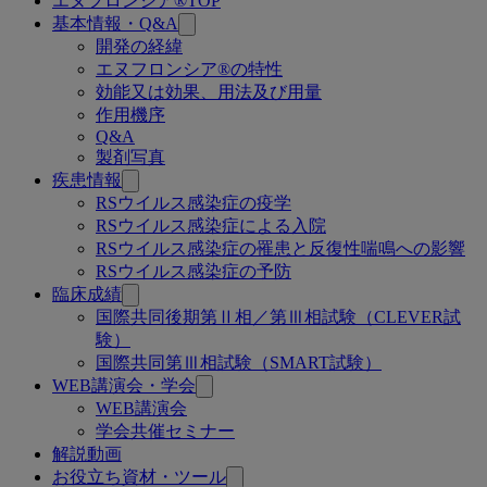
エヌフロンシア®TOP
関
基本情報・Q&A
連
開発の経緯
エヌフロンシア®の特性
ペ
効能又は効果、用法及び用量
ー
作用機序
Q&A
ジ
製剤写真
疾患情報
RSウイルス感染症の疫学
RSウイルス感染症による入院
RSウイルス感染症の罹患と反復性喘鳴への影響
RSウイルス感染症の予防
臨床成績
国際共同後期第Ⅱ相／第Ⅲ相試験（CLEVER試
験）
国際共同第Ⅲ相試験（SMART試験）
WEB講演会・学会
WEB講演会
学会共催セミナー
解説動画
お役立ち資材・ツール