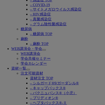
– 感染症 TOP
– COVID-19
– サイトメガロウイルス感染症
– HIV感染症
– 真菌感染症
– グラム陰性菌感染症
糖尿病
– 糖尿病 TOP
麻酔
– 麻酔 TOP
WEB講演会・学会
Open
WEB講演会
submenu
学会共催セミナー
学会カレンダー
資材一覧
Open
注文可能資材
submenu
資材注文 TOP
– シルガード®9/ガーダシル®
– キャップバックス®
– バクニュバンス®（小児）
– ブリディオン®
– ヘプタバックス®-Ⅱ