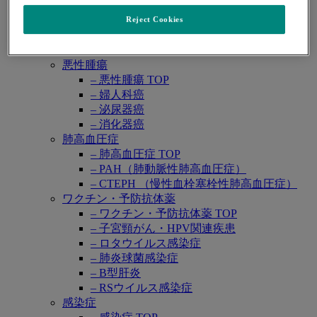
レカルブリオ®
レンビマ®
Reject Cookies
ロタテック®
領域別情報
Open
悪性腫瘍
submenu
– 悪性腫瘍 TOP
– 婦人科癌
– 泌尿器癌
– 消化器癌
肺高血圧症
– 肺高血圧症 TOP
– PAH（肺動脈性肺高血圧症）
– CTEPH （慢性血栓塞栓性肺高血圧症）
ワクチン・予防抗体薬
– ワクチン・予防抗体薬 TOP
– 子宮頸がん・HPV関連疾患
– ロタウイルス感染症
– 肺炎球菌感染症
– B型肝炎
– RSウイルス感染症
感染症