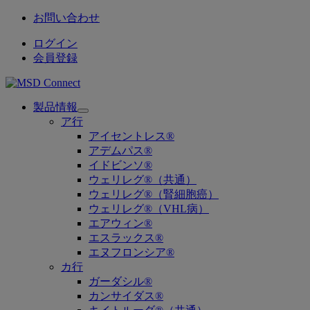
お問い合わせ
ログイン
会員登録
製品情報
Open
ア行
submenu
アイセントレス®
アデムパス®
イドビンソ®
ウェリレグ®（共通）
ウェリレグ®（腎細胞癌）
ウェリレグ®（VHL病）
エアウィン®
エスラックス®
エヌフロンシア®
カ行
ガーダシル®
カンサイダス®