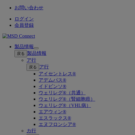
お問い合わせ
ログイン
会員登録
製品情報
Open
製品情報
戻る
submenu
ア行
ア行
戻る
アイセントレス®
アデムパス®
イドビンソ®
ウェリレグ®（共通）
ウェリレグ®（腎細胞癌）
ウェリレグ®（VHL病）
エアウィン®
エスラックス®
エヌフロンシア®
カ行