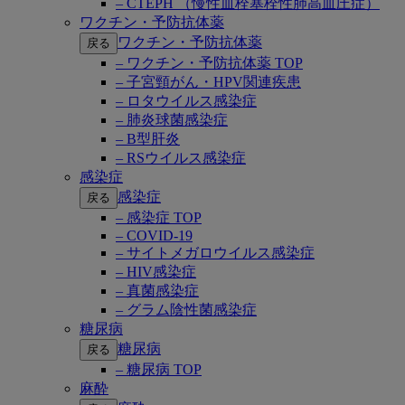
– CTEPH （慢性血栓塞栓性肺高血圧症）
ワクチン・予防抗体薬
ワクチン・予防抗体薬
戻る
– ワクチン・予防抗体薬 TOP
– 子宮頸がん・HPV関連疾患
– ロタウイルス感染症
– 肺炎球菌感染症
– B型肝炎
– RSウイルス感染症
感染症
感染症
戻る
– 感染症 TOP
– COVID-19
– サイトメガロウイルス感染症
– HIV感染症
– 真菌感染症
– グラム陰性菌感染症
糖尿病
糖尿病
戻る
– 糖尿病 TOP
麻酔