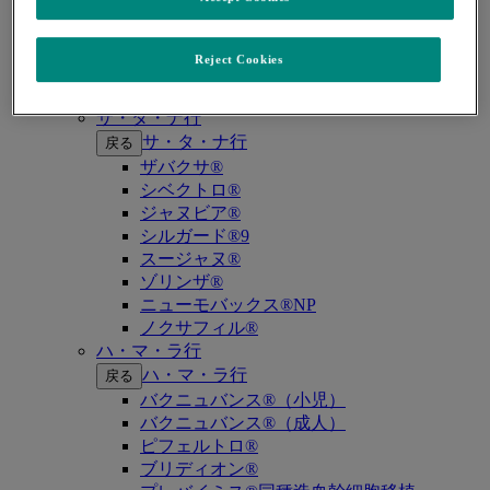
キイトルーダ®（MSI-High固形癌）
キイトルーダ®（MSI-High結腸・直腸癌）
キイトルーダ®（TMB-High固形癌）
Reject Cookies
キャップバックス®
キュビシン®
サ・タ・ナ行
サ・タ・ナ行
戻る
ザバクサ®
シベクトロ®
ジャヌビア®
シルガード®9
スージャヌ®
ゾリンザ®
ニューモバックス®NP
ノクサフィル®
ハ・マ・ラ行
ハ・マ・ラ行
戻る
バクニュバンス®（小児）
バクニュバンス®（成人）
ピフェルトロ®
ブリディオン®