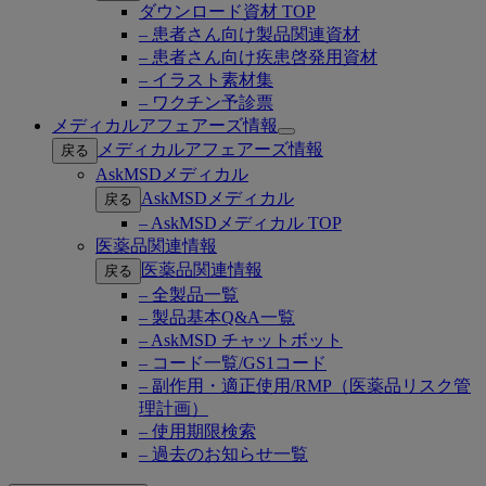
ダウンロード資材 TOP
– 患者さん向け製品関連資材
– 患者さん向け疾患啓発用資材
– イラスト素材集
– ワクチン予診票
メディカルアフェアーズ情報
Open
メディカルアフェアーズ情報
戻る
submenu
AskMSDメディカル
AskMSDメディカル
戻る
– AskMSDメディカル TOP
医薬品関連情報
医薬品関連情報
戻る
– 全製品一覧
– 製品基本Q&A一覧
– AskMSD チャットボット
– コード一覧/GS1コード
– 副作用・適正使用/RMP（医薬品リスク管
理計画）
– 使用期限検索
– 過去のお知らせ一覧