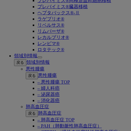
プレバイミス®同種造血幹細胞移植
プレバイミス®臓器移植
ヘプタバックス®-Ⅱ
ラゲブリオ®
リベルサス®
リムパーザ®
レカルブリオ®
レンビマ®
ロタテック®
領域別情報
Open
領域別情報
戻る
submenu
悪性腫瘍
悪性腫瘍
戻る
– 悪性腫瘍 TOP
– 婦人科癌
– 泌尿器癌
– 消化器癌
肺高血圧症
肺高血圧症
戻る
– 肺高血圧症 TOP
– PAH（肺動脈性肺高血圧症）