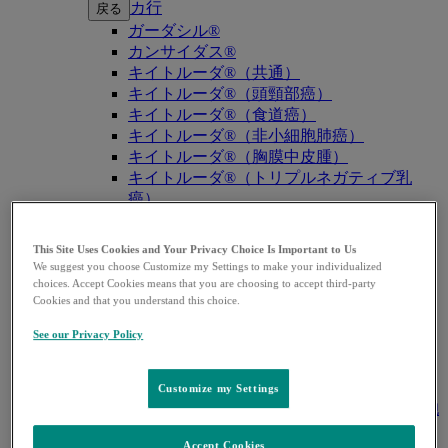
カ行
戻る
ガーダシル®
カンサイダス®
キイトルーダ®（共通）
キイトルーダ®（頭頸部癌）
キイトルーダ®（食道癌）
キイトルーダ®（非小細胞肺癌）
キイトルーダ®（胸膜中皮腫）
キイトルーダ®（トリプルネガティブ乳
癌）
キイトルーダ®（胃癌）
キイトルーダ®（胆道癌）
This Site Uses Cookies and Your Privacy Choice Is Important to Us
キイトルーダ®（腎細胞癌）
We suggest you choose Customize my Settings to make your individualized
キイトルーダ®（尿路上皮癌）
choices. Accept Cookies means that you are choosing to accept third-party
Cookies and that you understand this choice.
キイトルーダ®（子宮体癌）
キイトルーダ®（子宮頸癌）
See our Privacy Policy
キイトルーダ®（悪性黒色腫）
キイトルーダ®（古典的ホジキンリンパ
腫）
Customize my Settings
キイトルーダ®（原発性縦隔大細胞型B細胞
リンパ腫（PMBCL））
Accept Cookies