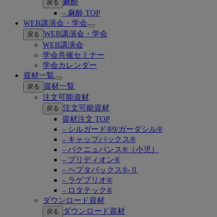
麻酔
戻る
– 麻酔 TOP
WEB講演会・学会
Open
WEB講演会・学会
戻る
submenu
WEB講演会
学会共催セミナー
学会カレンダー
資材一覧
Open
資材一覧
戻る
submenu
注文可能資材
注文可能資材
戻る
資材注文 TOP
– シルガード®9/ガーダシル®
– キャップバックス®
– バクニュバンス®（小児）
– ブリディオン®
– ヘプタバックス®-Ⅱ
– ラゲブリオ®
– ロタテック®
ダウンロード資材
ダウンロード資材
戻る