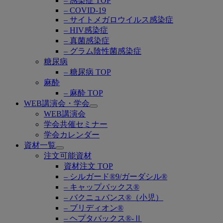
– 感染症 TOP
– COVID-19
– サイトメガロウイルス感染症
– HIV感染症
– 真菌感染症
– グラム陰性菌感染症
糖尿病
– 糖尿病 TOP
麻酔
– 麻酔 TOP
WEB講演会・学会
Open
WEB講演会
submenu
学会共催セミナー
学会カレンダー
資材一覧
Open
注文可能資材
submenu
資材注文 TOP
– シルガード®9/ガーダシル®
– キャップバックス®
– バクニュバンス®（小児）
– ブリディオン®
– ヘプタバックス®-Ⅱ