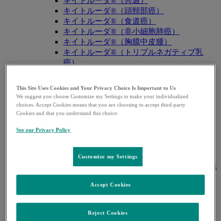
キイトルーダ®（共通）
キイトルーダ®（頭頸部癌）
キイトルーダ®（食道癌）
キイトルーダ®（非小細胞肺癌）
キイトルーダ®（胸膜中皮腫）
キイトルーダ®（トリプルネガティブ乳
癌）
キイトルーダ®（胃癌）
キイトルーダ®（胆道癌）
This Site Uses Cookies and Your Privacy Choice Is Important to Us
キイトルーダ®（腎細胞癌）
We suggest you choose Customize my Settings to make your individualized
キイトルーダ®（尿路上皮癌）
choices. Accept Cookies means that you are choosing to accept third-party
キイトルーダ®（子宮体癌）
Cookies and that you understand this choice.
キイトルーダ®（子宮頸癌）
See our Privacy Policy
キイトルーダ®（悪性黒色腫）
キイトルーダ®（古典的ホジキンリンパ
腫）
Customize my Settings
キイトルーダ®（原発性縦隔大細胞型B細胞
リンパ腫（PMBCL））
Accept Cookies
キイトルーダ®（MSI-High固形癌）
キイトルーダ®（MSI-High結腸・直腸癌）
キイトルーダ®（TMB-High固形癌）
Reject Cookies
キャップバックス®