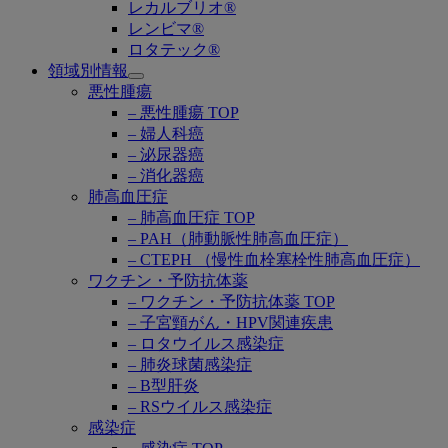
レカルブリオ®
レンビマ®
ロタテック®
領域別情報
Open
悪性腫瘍
submenu
– 悪性腫瘍 TOP
– 婦人科癌
– 泌尿器癌
– 消化器癌
肺高血圧症
– 肺高血圧症 TOP
– PAH（肺動脈性肺高血圧症）
– CTEPH （慢性血栓塞栓性肺高血圧症）
ワクチン・予防抗体薬
– ワクチン・予防抗体薬 TOP
– 子宮頸がん・HPV関連疾患
– ロタウイルス感染症
– 肺炎球菌感染症
– B型肝炎
– RSウイルス感染症
感染症