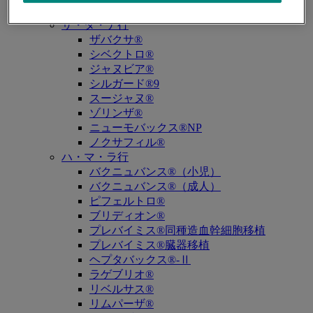
キュビシン®
サ・タ・ナ行
ザバクサ®
シベクトロ®
ジャヌビア®
シルガード®9
スージャヌ®
ゾリンザ®
ニューモバックス®NP
ノクサフィル®
ハ・マ・ラ行
バクニュバンス®（小児）
バクニュバンス®（成人）
ピフェルトロ®
ブリディオン®
プレバイミス®同種造血幹細胞移植
プレバイミス®臓器移植
ヘプタバックス®-Ⅱ
ラゲブリオ®
リベルサス®
リムパーザ®