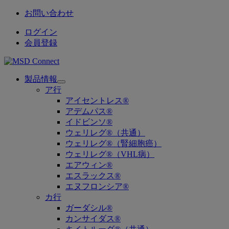
お問い合わせ
ログイン
会員登録
製品情報
Open
ア行
submenu
アイセントレス®
アデムパス®
イドビンソ®
ウェリレグ®（共通）
ウェリレグ®（腎細胞癌）
ウェリレグ®（VHL病）
エアウィン®
エスラックス®
エヌフロンシア®
カ行
ガーダシル®
カンサイダス®