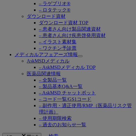
– ラゲブリオ®
– ロタテック®
ダウンロード資材
ダウンロード資材 TOP
– 患者さん向け製品関連資材
– 患者さん向け疾患啓発用資材
– イラスト素材集
– ワクチン予診票
メディカルアフェアーズ情報
Open
AskMSDメディカル
submenu
– AskMSDメディカル TOP
医薬品関連情報
– 全製品一覧
– 製品基本Q&A一覧
– AskMSD チャットボット
– コード一覧/GS1コード
– 副作用・適正使用/RMP（医薬品リスク管
理計画）
– 使用期限検索
– 過去のお知らせ一覧