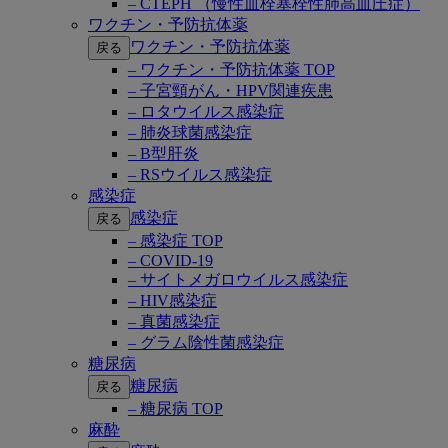
– CTEPH （慢性血栓塞栓性肺高血圧症）
ワクチン・予防抗体薬
ワクチン・予防抗体薬
戻る
– ワクチン・予防抗体薬 TOP
– 子宮頸がん・HPV関連疾患
– ロタウイルス感染症
– 肺炎球菌感染症
– B型肝炎
– RSウイルス感染症
感染症
感染症
戻る
– 感染症 TOP
– COVID-19
– サイトメガロウイルス感染症
– HIV感染症
– 真菌感染症
– グラム陰性菌感染症
糖尿病
糖尿病
戻る
– 糖尿病 TOP
麻酔