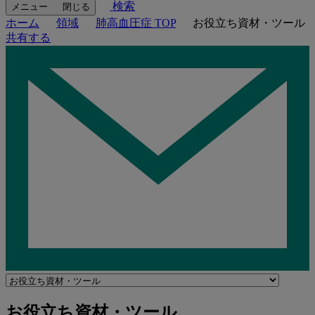
検索
メニュー
閉じる
ホーム
領域
肺高血圧症 TOP
お役立ち資材・ツール
共有する
Navigate
to
関
お役立ち資材・ツール