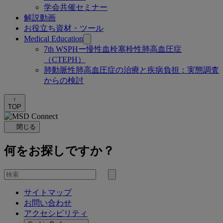
学会共催セミナー
解説動画
お役立ち資材・ツール
Medical Education
7th WSPHー慢性血栓塞栓性肺高血圧症
（CTEPH）
肺動脈性肺高血圧症の治療と疾病負担：実態調査
からの検討
↑
TOP
閉じる
何をお探しですか？
を
検
検
索
サイトマップ
索
お問い合わせ
す
アクセシビリティ
る