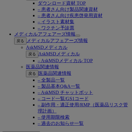
ダウンロード資材 TOP
– 患者さん向け製品関連資材
– 患者さん向け疾患啓発用資材
– イラスト素材集
– ワクチン予診票
メディカルアフェアーズ情報
Open
メディカルアフェアーズ情報
戻る
submenu
AskMSDメディカル
AskMSDメディカル
戻る
– AskMSDメディカル TOP
医薬品関連情報
医薬品関連情報
戻る
– 全製品一覧
– 製品基本Q&A一覧
– AskMSD チャットボット
– コード一覧/GS1コード
– 副作用・適正使用/RMP（医薬品リスク管
理計画）
– 使用期限検索
– 過去のお知らせ一覧