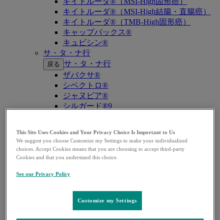
キイトルーダ®（MSI-High固形癌）
キイトルーダ®（MSI-High結腸・直腸癌）
キイトルーダ®（TMB-High固形癌）
キャップバックス®
キュビシン®
サ・タ・ナ行
サ・タ・ナ行
戻る
ザバクサ®
シベクトロ®
ジャヌビア®
シルガード®9
スージャヌ®
ゾリンザ®
This Site Uses Cookies and Your Privacy Choice Is Important to Us
ニューモバックス®NP
We suggest you choose Customize my Settings to make your individualized
ノクサフィル®
choices. Accept Cookies means that you are choosing to accept third-party
ハ・マ・ラ行
Cookies and that you understand this choice.
ハ・マ・ラ行
戻る
See our Privacy Policy
バクニュバンス®（小児）
バクニュバンス®（成人）
ピフェルトロ®
Customize my Settings
ブリディオン®