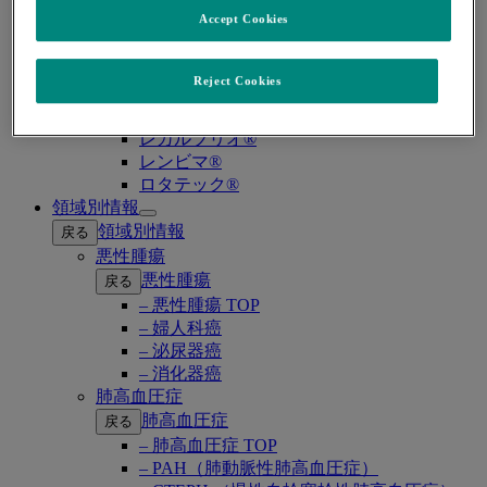
プレバイミス®同種造血幹細胞移植
Accept Cookies
プレバイミス®臓器移植
ヘプタバックス®-Ⅱ
ラゲブリオ®
Reject Cookies
リベルサス®
リムパーザ®
レカルブリオ®
レンビマ®
ロタテック®
領域別情報
Open
領域別情報
戻る
submenu
悪性腫瘍
悪性腫瘍
戻る
– 悪性腫瘍 TOP
– 婦人科癌
– 泌尿器癌
– 消化器癌
肺高血圧症
肺高血圧症
戻る
– 肺高血圧症 TOP
– PAH（肺動脈性肺高血圧症）