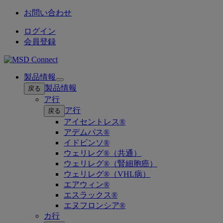
お問い合わせ
ログイン
会員登録
製品情報
Open
製品情報
戻る
submenu
ア行
ア行
戻る
アイセントレス®
アデムパス®
イドビンソ®
ウェリレグ®（共通）
ウェリレグ®（腎細胞癌）
ウェリレグ®（VHL病）
エアウィン®
エスラックス®
エヌフロンシア®
カ行