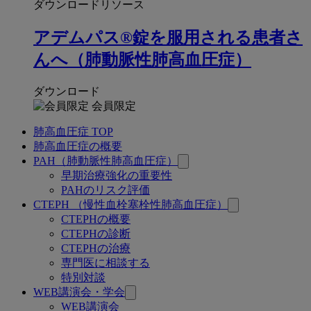
ダウンロードリソース
アデムパス®錠を服用される患者さ
んへ（肺動脈性肺高血圧症）
ダウンロード
会員限定
肺高血圧症 TOP
関
肺高血圧症の概要
連
PAH（肺動脈性肺高血圧症）
早期治療強化の重要性
ペ
PAHのリスク評価
ー
CTEPH （慢性血栓塞栓性肺高血圧症）
CTEPHの概要
ジ
CTEPHの診断
CTEPHの治療
専門医に相談する
特別対談
WEB講演会・学会
WEB講演会