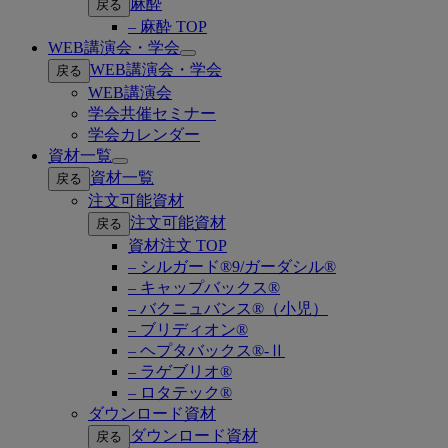
麻酔
戻る
– 麻酔 TOP
WEB講演会・学会
Open
WEB講演会・学会
戻る
submenu
WEB講演会
学会共催セミナー
学会カレンダー
資材一覧
Open
資材一覧
戻る
submenu
注文可能資材
注文可能資材
戻る
資材注文 TOP
– シルガード®9/ガーダシル®
– キャップバックス®
– バクニュバンス®（小児）
– ブリディオン®
– ヘプタバックス®-Ⅱ
– ラゲブリオ®
– ロタテック®
ダウンロード資材
ダウンロード資材
戻る