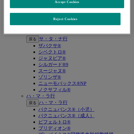
キイトルーダ®（MSI-High固形癌）
Accept Cookies
キイトルーダ®（MSI-High結腸・直腸癌）
キイトルーダ®（TMB-High固形癌）
キャップバックス®
Reject Cookies
キュビシン®
サ・タ・ナ行
サ・タ・ナ行
戻る
ザバクサ®
シベクトロ®
ジャヌビア®
シルガード®9
スージャヌ®
ゾリンザ®
ニューモバックス®NP
ノクサフィル®
ハ・マ・ラ行
ハ・マ・ラ行
戻る
バクニュバンス®（小児）
バクニュバンス®（成人）
ピフェルトロ®
ブリディオン®