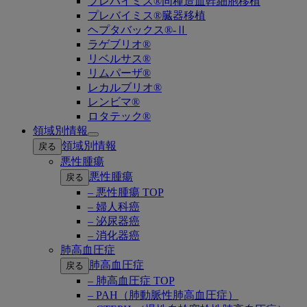
プレバイミス®同種造血幹細胞移植
プレバイミス®臓器移植
ヘプタバックス®-Ⅱ
ラゲブリオ®
リベルサス®
リムパーザ®
レカルブリオ®
レンビマ®
ロタテック®
領域別情報
Open
領域別情報
戻る
submenu
悪性腫瘍
悪性腫瘍
戻る
– 悪性腫瘍 TOP
– 婦人科癌
– 泌尿器癌
– 消化器癌
肺高血圧症
肺高血圧症
戻る
– 肺高血圧症 TOP
– PAH（肺動脈性肺高血圧症）