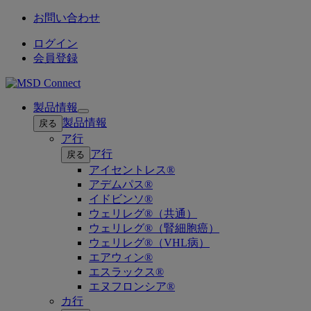
お問い合わせ
ログイン
会員登録
製品情報
Open
製品情報
戻る
submenu
ア行
ア行
戻る
アイセントレス®
アデムパス®
イドビンソ®
ウェリレグ®（共通）
ウェリレグ®（腎細胞癌）
ウェリレグ®（VHL病）
エアウィン®
エスラックス®
エヌフロンシア®
カ行