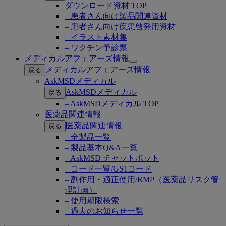
ダウンロード資材 TOP
– 患者さん向け製品関連資材
– 患者さん向け疾患啓発用資材
– イラスト素材集
– ワクチン予診票
メディカルアフェアーズ情報
Open
メディカルアフェアーズ情報
戻る
submenu
AskMSDメディカル
AskMSDメディカル
戻る
– AskMSDメディカル TOP
医薬品関連情報
医薬品関連情報
戻る
– 全製品一覧
– 製品基本Q&A一覧
– AskMSD チャットボット
– コード一覧/GS1コード
– 副作用・適正使用/RMP（医薬品リスク管
理計画）
– 使用期限検索
– 過去のお知らせ一覧