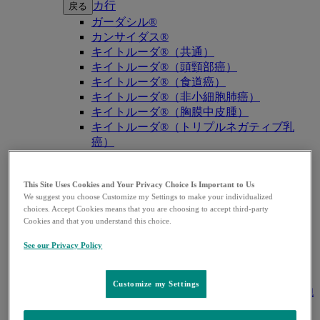
カ行
戻る
ガーダシル®
カンサイダス®
キイトルーダ®（共通）
キイトルーダ®（頭頸部癌）
キイトルーダ®（食道癌）
キイトルーダ®（非小細胞肺癌）
キイトルーダ®（胸膜中皮腫）
キイトルーダ®（トリプルネガティブ乳
癌）
キイトルーダ®（胃癌）
キイトルーダ®（胆道癌）
This Site Uses Cookies and Your Privacy Choice Is Important to Us
キイトルーダ®（腎細胞癌）
We suggest you choose Customize my Settings to make your individualized
キイトルーダ®（尿路上皮癌）
choices. Accept Cookies means that you are choosing to accept third-party
キイトルーダ®（子宮体癌）
Cookies and that you understand this choice.
キイトルーダ®（子宮頸癌）
キイトルーダ®（悪性黒色腫）
See our Privacy Policy
キイトルーダ®（古典的ホジキンリンパ
腫）
Customize my Settings
キイトルーダ®（原発性縦隔大細胞型B細胞
リンパ腫（PMBCL））