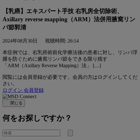
【乳癌】エキスパート手技 右乳房全切除術、
Axillary reverse mapping（ARM）法併⽤腋窩リン
パ節郭清
2024年08月30日
視聴時間: 26:14
本症例では、右乳癌術前化学療法後の患者に対し、リンパ浮
腫を防ぐために腋窩リンパ節をできる限り残す
「ARM（Axillary Reverse Mapping）法」 […]
閲覧には会員登録が必要です。会員の方はログインしてくだ
さい。
ログイン
会員登録
閉じる
何をお探しですか？
を
検
検