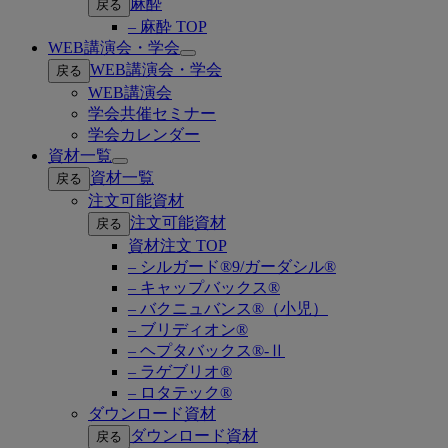
麻酔
戻る
– 麻酔 TOP
WEB講演会・学会
Open
WEB講演会・学会
戻る
submenu
WEB講演会
学会共催セミナー
学会カレンダー
資材一覧
Open
資材一覧
戻る
submenu
注文可能資材
注文可能資材
戻る
資材注文 TOP
– シルガード®9/ガーダシル®
– キャップバックス®
– バクニュバンス®（小児）
– ブリディオン®
– ヘプタバックス®-Ⅱ
– ラゲブリオ®
– ロタテック®
ダウンロード資材
ダウンロード資材
戻る