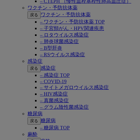
– CTEPH （慢性血栓塞栓性肺高血圧症）
ワクチン・予防抗体薬
ワクチン・予防抗体薬
戻る
– ワクチン・予防抗体薬 TOP
– 子宮頸がん・HPV関連疾患
– ロタウイルス感染症
– 肺炎球菌感染症
– B型肝炎
– RSウイルス感染症
感染症
感染症
戻る
– 感染症 TOP
– COVID-19
– サイトメガロウイルス感染症
– HIV感染症
– 真菌感染症
– グラム陰性菌感染症
糖尿病
糖尿病
戻る
– 糖尿病 TOP
麻酔