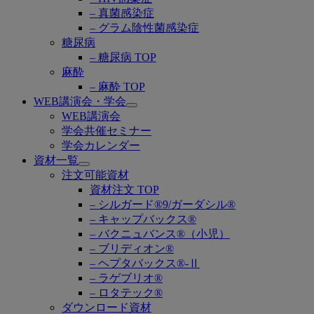
– 真菌感染症
– グラム陰性菌感染症
糖尿病
– 糖尿病 TOP
麻酔
– 麻酔 TOP
WEB講演会・学会
Open
WEB講演会
submenu
学会共催セミナー
学会カレンダー
資材一覧
Open
注文可能資材
submenu
資材注文 TOP
– シルガード®9/ガーダシル®
– キャップバックス®
– バクニュバンス®（小児）
– ブリディオン®
– ヘプタバックス®-Ⅱ
– ラゲブリオ®
– ロタテック®
ダウンロード資材