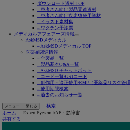
ダウンロード資材 TOP
– 患者さん向け製品関連資材
– 患者さん向け疾患啓発用資材
– イラスト素材集
– ワクチン予診票
メディカルアフェアーズ情報
Open
AskMSDメディカル
submenu
– AskMSDメディカル TOP
医薬品関連情報
– 全製品一覧
– 製品基本Q&A一覧
– AskMSD チャットボット
– コード一覧/GS1コード
– 副作用・適正使用/RMP（医薬品リスク管
– 使用期限検索
– 過去のお知らせ一覧
検索
メニュー
閉じる
ホーム
Expert Eyes on irAE：筋障害
共有する