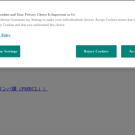
Cookies and Your Privacy Choice Is Important to Us
choose Customize my Settings to make your individualized choices. Accept Cookies means that y
ty Cookies and that you understand this choice.
y Policy
y Settings
Reject Cookies
Acc
ンパ腫（PMBCL））