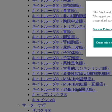
キイトルーダ®（共通）
キイトルーダ®（頭頸部癌）
キイトルーダ®（食道癌）
This Site Uses 
キイトルーダ®（非小細胞肺癌）
We suggest you 
accept third-par
キイトルーダ®（胸膜中皮腫）
キイトルーダ®（トリプルネガティブ乳癌）
See our Privac
キイトルーダ®（胃癌）
キイトルーダ®（胆道癌）
キイトルーダ®（腎細胞癌）
Customize m
キイトルーダ®（尿路上皮癌）
キイトルーダ®（子宮体癌）
キイトルーダ®（子宮頸癌）
キイトルーダ®（悪性黒色腫）
キイトルーダ®（古典的ホジキンリンパ腫）
キイトルーダ®（原発性縦隔大細胞型B細胞リ
キイトルーダ®（MSI-High固形癌）
キイトルーダ®（MSI-High結腸・直腸癌）
キイトルーダ®（TMB-High固形癌）
キャップバックス®
キュビシン®
サ・タ・ナ行
ザバクサ®