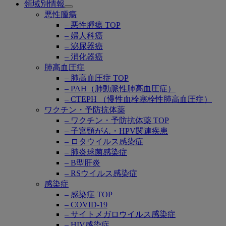
領域別情報
Open
悪性腫瘍
submenu
– 悪性腫瘍 TOP
– 婦人科癌
– 泌尿器癌
– 消化器癌
肺高血圧症
– 肺高血圧症 TOP
– PAH（肺動脈性肺高血圧症）
– CTEPH （慢性血栓塞栓性肺高血圧症）
ワクチン・予防抗体薬
– ワクチン・予防抗体薬 TOP
– 子宮頸がん・HPV関連疾患
– ロタウイルス感染症
– 肺炎球菌感染症
– B型肝炎
– RSウイルス感染症
感染症
– 感染症 TOP
– COVID-19
– サイトメガロウイルス感染症
– HIV感染症