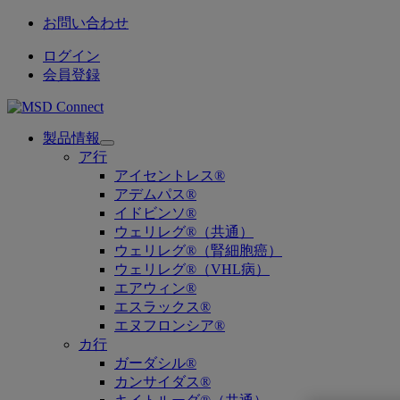
お問い合わせ
ログイン
会員登録
製品情報
Open
ア行
submenu
アイセントレス®
アデムパス®
イドビンソ®
ウェリレグ®（共通）
ウェリレグ®（腎細胞癌）
ウェリレグ®（VHL病）
エアウィン®
エスラックス®
エヌフロンシア®
カ行
ガーダシル®
カンサイダス®