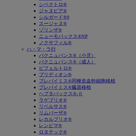
シベクトロ®
ジャヌビア®
シルガード®9
スージャヌ®
ゾリンザ®
ニューモバックス®NP
ノクサフィル®
ハ・マ・ラ行
バクニュバンス®（小児）
バクニュバンス®（成人）
ピフェルトロ®
ブリディオン®
プレバイミス®同種造血幹細胞移植
プレバイミス®臓器移植
ヘプタバックス®-Ⅱ
ラゲブリオ®
リベルサス®
リムパーザ®
レカルブリオ®
レンビマ®
ロタテック®