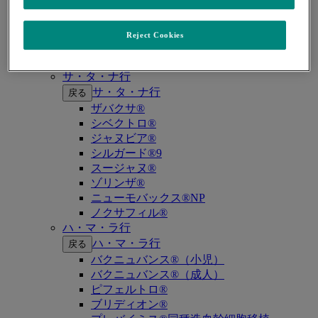
キイトルーダ®（MSI-High固形癌）
キイトルーダ®（MSI-High結腸・直腸癌）
キイトルーダ®（TMB-High固形癌）
Reject Cookies
キャップバックス®
キュビシン®
サ・タ・ナ行
サ・タ・ナ行
戻る
ザバクサ®
シベクトロ®
ジャヌビア®
シルガード®9
スージャヌ®
ゾリンザ®
ニューモバックス®NP
ノクサフィル®
ハ・マ・ラ行
ハ・マ・ラ行
戻る
バクニュバンス®（小児）
バクニュバンス®（成人）
ピフェルトロ®
ブリディオン®