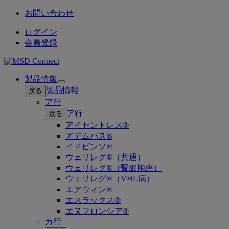
お問い合わせ
ログイン
会員登録
製品情報
Open
製品情報
戻る
submenu
ア行
ア行
戻る
アイセントレス®
アデムパス®
イドビンソ®
ウェリレグ®（共通）
ウェリレグ®（腎細胞癌）
ウェリレグ®（VHL病）
エアウィン®
エスラックス®
エヌフロンシア®
カ行