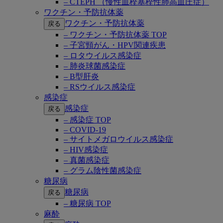
– CTEPH （慢性血栓塞栓性肺高血圧症）
ワクチン・予防抗体薬
ワクチン・予防抗体薬
戻る
– ワクチン・予防抗体薬 TOP
– 子宮頸がん・HPV関連疾患
– ロタウイルス感染症
– 肺炎球菌感染症
– B型肝炎
– RSウイルス感染症
感染症
感染症
戻る
– 感染症 TOP
– COVID-19
– サイトメガロウイルス感染症
– HIV感染症
– 真菌感染症
– グラム陰性菌感染症
糖尿病
糖尿病
戻る
– 糖尿病 TOP
麻酔