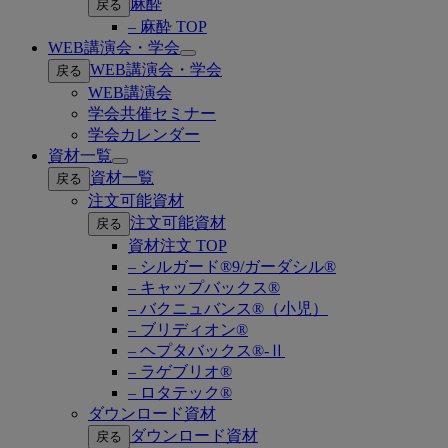
麻酔
戻る
– 麻酔 TOP
WEB講演会・学会
Open
WEB講演会・学会
戻る
submenu
WEB講演会
学会共催セミナー
学会カレンダー
資材一覧
Open
資材一覧
戻る
submenu
注文可能資材
注文可能資材
戻る
資材注文 TOP
– シルガード®9/ガーダシル®
– キャップバックス®
– バクニュバンス®（小児）
– ブリディオン®
– ヘプタバックス®-Ⅱ
– ラゲブリオ®
– ロタテック®
ダウンロード資材
ダウンロード資材
戻る