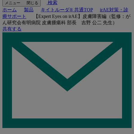
検索
メニュー
閉じる
ホーム
製品
キイトルーダ® 共通TOP
irAE対策・診
療サポート
【Expert Eyes on irAE】皮膚障害編（監修：が
ん研究会有明病院 皮膚腫瘍科 部長 吉野 公二 先生）
共有する