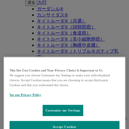
カ行
戻る
ガーダシル®
カンサイダス®
キイトルーダ®（共通）
キイトルーダ®（頭頸部癌）
キイトルーダ®（食道癌）
キイトルーダ®（非小細胞肺癌）
キイトルーダ®（胸膜中皮腫）
キイトルーダ®（トリプルネガティブ乳
癌）
キイトルーダ®（胃癌）
キイトルーダ®（胆道癌）
This Site Uses Cookies and Your Privacy Choice Is Important to Us
キイトルーダ®（腎細胞癌）
We suggest you choose Customize my Settings to make your individualized
choices. Accept Cookies means that you are choosing to accept third-party
キイトルーダ®（尿路上皮癌）
Cookies and that you understand this choice.
キイトルーダ®（子宮体癌）
キイトルーダ®（子宮頸癌）
See our Privacy Policy
キイトルーダ®（悪性黒色腫）
キイトルーダ®（古典的ホジキンリンパ
Customize my Settings
腫）
キイトルーダ®（原発性縦隔大細胞型B細胞
リンパ腫（PMBCL））
Accept Cookies