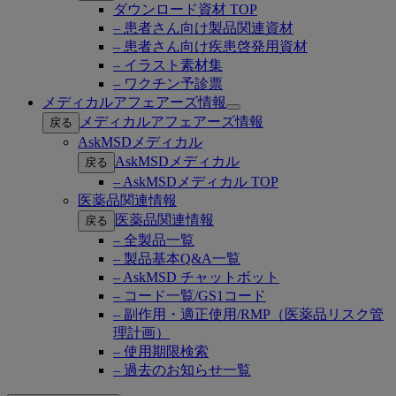
ダウンロード資材 TOP
– 患者さん向け製品関連資材
– 患者さん向け疾患啓発用資材
– イラスト素材集
– ワクチン予診票
メディカルアフェアーズ情報
Open
メディカルアフェアーズ情報
戻る
submenu
AskMSDメディカル
AskMSDメディカル
戻る
– AskMSDメディカル TOP
医薬品関連情報
医薬品関連情報
戻る
– 全製品一覧
– 製品基本Q&A一覧
– AskMSD チャットボット
– コード一覧/GS1コード
– 副作用・適正使用/RMP（医薬品リスク管
理計画）
– 使用期限検索
– 過去のお知らせ一覧