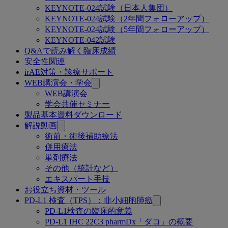
KEYNOTE-024試験（日本人集団）
KEYNOTE-024試験（2年間フォローアップ）
KEYNOTE-024試験（5年間フォローアップ）
KEYNOTE-042試験
Q&Aで読み解く臨床成績
安全性関連
irAE対策・診療サポート
WEB講演会・学会
WEB講演会
学会共催セミナー
製品基本資料ダウンロード
解説動画
術前・術後補助療法
併用療法
単剤療法
その他（統計など）
エキスパート手技
お役立ち資材・ツール
PD-L1 検査（TPS）：非小細胞肺癌
PD-L1検査の臨床的意義
PD-L1 IHC 22C3 pharmDx「ダコ」の概要