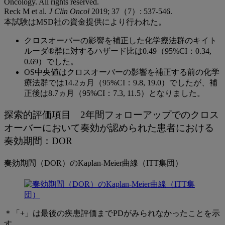
Oncology. All rights reserved.
Reck M et al.
J Clin Oncol
2019; 37（7）: 537-546.
本試験はMSD社の資金提供により行われた。
クロスオーバーの影響を補正した化学療法群のキイト
ルーダ®群に対するハザード比は0.49（95%CI：0.34,
0.69）でした。
OS中央値はクロスオーバーの影響を補正する前の化学
療法群では14.2ヵ月（95%CI：9.8, 19.0）でしたが、補
正後は8.7ヵ月（95%CI：7.3, 11.5）となりました。
探索的評価項目 2年間フォローアップでのクロス
オーバーにおいて奏効が認められた患者における
奏効期間：DOR
奏効期間（DOR）のKaplan-Meier曲線（ITT集団）
＊「+」は最後の疾患評価までPDがみられなかったことを示
す