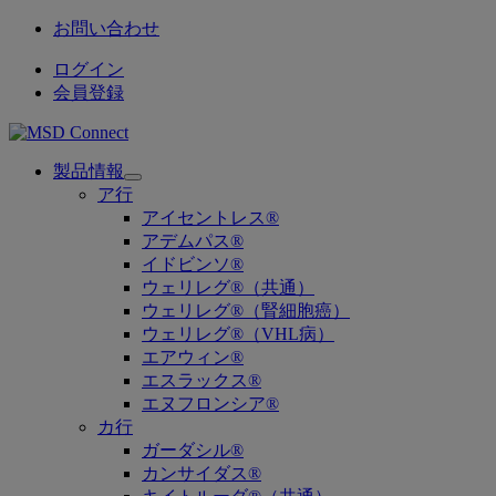
お問い合わせ
ログイン
会員登録
製品情報
Open
ア行
submenu
アイセントレス®
アデムパス®
イドビンソ®
ウェリレグ®（共通）
ウェリレグ®（腎細胞癌）
ウェリレグ®（VHL病）
エアウィン®
エスラックス®
エヌフロンシア®
カ行
ガーダシル®
カンサイダス®