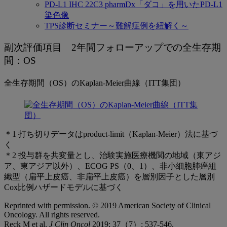
PD-L1 IHC 22C3 pharmDx「ダコ」を用いたPD-L1
染色像
TPS診断セミナー～難解症例を紐解く～
KEYNOTE-
副次評価項目 2年間フォローアップでの全生存期
024
間：OS
試
全生存期間（OS）のKaplan-Meier曲線（ITT集団）
験
（2
年
＊1 打ち切りデータはproduct-limit（Kaplan-Meier）法に基づ
間
く
フ
＊2 投与群を共変量とし、治験実施医療機関の地域（東アジ
ア、東アジア以外）、ECOG PS（0、1）、非小細胞肺癌組
ォ
織型（扁平上皮癌、非扁平上皮癌）を層別因子とした層別
Cox比例ハザードモデルに基づく
ロ
ー
Reprinted with permission. © 2019 American Society of Clinical
Oncology. All rights reserved.
ア
Reck M et al.
J Clin Oncol
2019; 37（7）: 537-546.