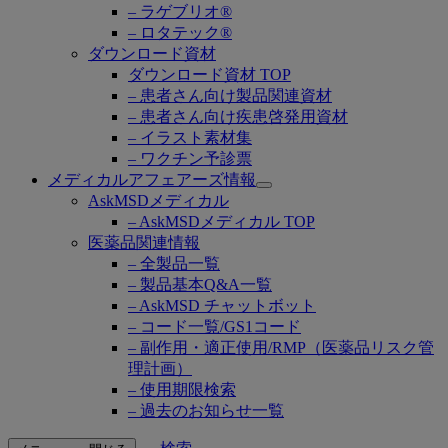
– ラゲブリオ®
– ロタテック®
ダウンロード資材
ダウンロード資材 TOP
– 患者さん向け製品関連資材
– 患者さん向け疾患啓発用資材
– イラスト素材集
– ワクチン予診票
メディカルアフェアーズ情報
Open
AskMSDメディカル
submenu
– AskMSDメディカル TOP
医薬品関連情報
– 全製品一覧
– 製品基本Q&A一覧
– AskMSD チャットボット
– コード一覧/GS1コード
– 副作用・適正使用/RMP（医薬品リスク管
理計画）
– 使用期限検索
– 過去のお知らせ一覧