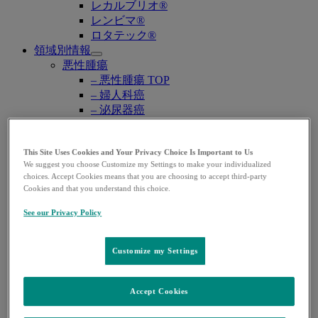
レカルブリオ®
レンビマ®
ロタテック®
領域別情報
Open
悪性腫瘍
submenu
– 悪性腫瘍 TOP
– 婦人科癌
– 泌尿器癌
– 消化器癌
肺高血圧症
This Site Uses Cookies and Your Privacy Choice Is Important to Us
– 肺高血圧症 TOP
We suggest you choose Customize my Settings to make your individualized
– PAH（肺動脈性肺高血圧症）
choices. Accept Cookies means that you are choosing to accept third-party
– CTEPH （慢性血栓塞栓性肺高血圧症）
Cookies and that you understand this choice.
ワクチン・予防抗体薬
See our Privacy Policy
– ワクチン・予防抗体薬 TOP
– 子宮頸がん・HPV関連疾患
– ロタウイルス感染症
Customize my Settings
– 肺炎球菌感染症
– B型肝炎
– RSウイルス感染症
Accept Cookies
感染症