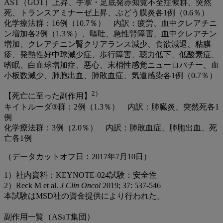
AST（GOT）上昇、手掌・足底発赤知覚不全症候群、突然
死、トランスアミナーゼ上昇、ぶどう膜炎各1例（0.6％）
化学療法群：16例（10.7％） 内訳：疲労、血中クレアチニ
ン増加各2例（1.3％）、嘔吐、急性腎障害、血中クレアチン
増加、クレアチニン腎クリアランス減少、食欲減退、粘膜
疹、発熱性好中球減少症、歩行障害、聴力低下、低酸素症、
嗜眠、白血球増加症、悪心、末梢性感覚ニューロパチー、血
小板数減少、肺胞出血、肺敗血症、気道感染各1例（0.7％）
2）
【死亡に至った副作用】
キイトルーダ®群：2例（1.3％） 内訳：肺臓炎、突然死各1
例
化学療法群：3例（2.0％） 内訳：肺敗血症、肺胞出血、死
亡各1例
（データカットオフ日：2017年7月10日）
1）社内資料：KEYNOTE-024試験：安全性
2）Reck M et al.
J Clin Oncol
2019; 37: 537-546
本試験はMSD社の資金提供により行われた。
副作用一覧（ASaT集団）