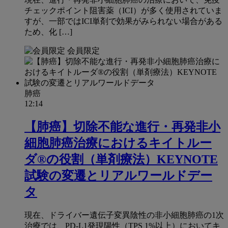
チェックポイント阻害薬（ICI）が多く使用されていま
すが、一部ではICI単剤で効果がみられない場合がある
ため、化 […]
会員限定
肺癌
12:14
【肺癌】切除不能な進行・再発非小
細胞肺癌治療におけるキイトルー
ダ®の役割（単剤療法）KEYNOTE
試験の変遷とリアルワールドデー
タ
現在、ドライバー遺伝子変異陰性の非小細胞肺癌の1次
治療では、PD-L1発現陽性（TPS 1%以上）においてキ