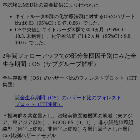
本試験はMSD社の資金提供により行われた。
ッ
プ）
キイトルーダ®群の化学療法群に対するOSのハザード
比は0.63（95%CI：0.47, 0.86）でした。
OS中央値はキイトルーダ®群で30.0ヵ月（95%CI：
18.3, 未到達）、化学療法群で14.2ヵ月（95%CI：9.8,
19.0）でした。
2年間フォローアップでの部分集団因子別にみた全
生存期間：OS（サブグループ解析）
全生存期間（OS）のハザード比のフォレストプロット（ITT
集団）
＊投与群を共変量とし、治験実施医療機関の地域（東アジ
ア、東アジア以外）、ECOG PS（0、1）、非小細胞肺癌組
織型（扁平上皮癌、非扁平上皮癌）を層別因子とした層別
Cox比例ハザードモデル