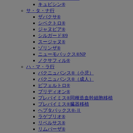
キュビシン®
サ・タ・ナ行
ザバクサ®
シベクトロ®
ジャヌビア®
シルガード®9
スージャヌ®
ゾリンザ®
ニューモバックス®NP
ノクサフィル®
ハ・マ・ラ行
バクニュバンス®（小児）
バクニュバンス®（成人）
ピフェルトロ®
ブリディオン®
プレバイミス®同種造血幹細胞移植
プレバイミス®臓器移植
ヘプタバックス®-Ⅱ
ラゲブリオ®
リベルサス®
リムパーザ®