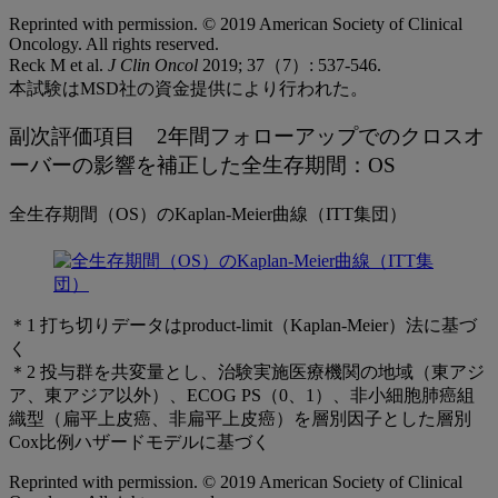
Reprinted with permission. © 2019 American Society of Clinical
Oncology. All rights reserved.
Reck M et al.
J Clin Oncol
2019; 37（7）: 537-546.
本試験はMSD社の資金提供により行われた。
副次評価項目 2年間フォローアップでのクロスオ
ーバーの影響を補正した全生存期間：OS
全生存期間（OS）のKaplan-Meier曲線（ITT集団）
＊1 打ち切りデータはproduct-limit（Kaplan-Meier）法に基づ
く
＊2 投与群を共変量とし、治験実施医療機関の地域（東アジ
ア、東アジア以外）、ECOG PS（0、1）、非小細胞肺癌組
織型（扁平上皮癌、非扁平上皮癌）を層別因子とした層別
Cox比例ハザードモデルに基づく
Reprinted with permission. © 2019 American Society of Clinical