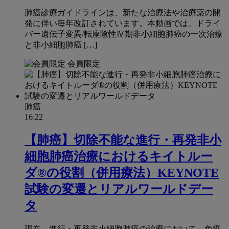
肺癌診療ガイドラインは、新たな治療法や治療薬の開
発に伴い毎年改訂されています。本動画では、ドライ
バー遺伝子変異/転座陰性Ⅳ期非小細胞肺癌の一次治療
と非小細胞肺癌 […]
会員限定
肺癌
16:22
【肺癌】切除不能な進行・再発非小
細胞肺癌治療におけるキイトルー
ダ®の役割（併用療法）KEYNOTE
試験の変遷とリアルワールドデー
タ
現在、進行・再発非小細胞肺癌の治療において、免疫