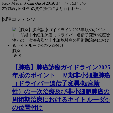
Reck M et al.
J Clin Oncol
2019; 37（7）: 537-546.
本試験はMSD社の資金提供により行われた。
関連コンテンツ
肺癌
18:19
【肺癌】肺癌診療ガイドライン2025
年版のポイント Ⅳ期非小細胞肺癌
（ドライバー遺伝子変異/転座陰
性）の一次治療及び非小細胞肺癌の
周術期治療におけるキイトルーダ®
の位置付け