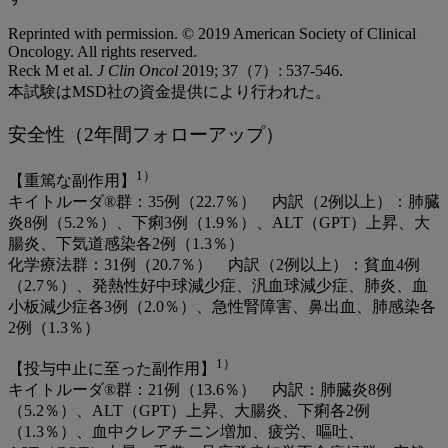
Reprinted with permission. © 2019 American Society of Clinical
Oncology. All rights reserved.
Reck M et al.
J Clin Oncol
2019; 37（7）: 537-546.
本試験はMSD社の資金提供により行われた。
安全性（2年間フォローアップ）
1）
【重篤な副作用】
キイトルーダ®群：35例（22.7％） 内訳（2例以上）：肺臓
炎8例（5.2％）、下痢3例（1.9％）、ALT（GPT）上昇、大
腸炎、下気道感染各2例（1.3％）
化学療法群：31例（20.7％） 内訳（2例以上）：貧血4例
（2.7％）、発熱性好中球減少症、汎血球減少症、肺炎、血
小板減少症各3例（2.0％）、急性腎障害、鼻出血、肺感染各
2例（1.3％）
1）
【投与中止に至った副作用】
キイトルーダ®群：21例（13.6％） 内訳：肺臓炎8例
（5.2％）、ALT（GPT）上昇、大腸炎、下痢各2例
（1.3％）、血中クレアチニン増加、疲労、嘔吐、