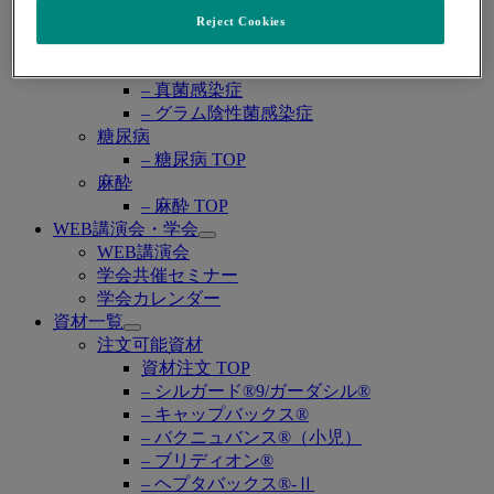
– 感染症 TOP
– COVID-19
Reject Cookies
– サイトメガロウイルス感染症
– HIV感染症
– 真菌感染症
– グラム陰性菌感染症
糖尿病
– 糖尿病 TOP
麻酔
– 麻酔 TOP
WEB講演会・学会
Open
WEB講演会
submenu
学会共催セミナー
学会カレンダー
資材一覧
Open
注文可能資材
submenu
資材注文 TOP
– シルガード®9/ガーダシル®
– キャップバックス®
– バクニュバンス®（小児）
– ブリディオン®
– ヘプタバックス®-Ⅱ