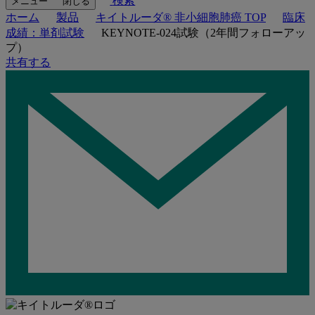
検索
メニュー
閉じる
ホーム
製品
キイトルーダ® 非小細胞肺癌 TOP
臨床
成績：単剤試験
KEYNOTE-024試験（2年間フォローアッ
プ）
共有する