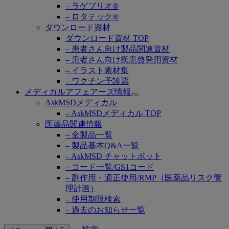
– ラゲブリオ®
– ロタテック®
ダウンロード資材
ダウンロード資材 TOP
– 患者さん向け製品関連資材
– 患者さん向け疾患啓発用資材
– イラスト素材集
– ワクチン予診票
メディカルアフェアーズ情報
Open
AskMSDメディカル
submenu
– AskMSDメディカル TOP
医薬品関連情報
– 全製品一覧
– 製品基本Q&A一覧
– AskMSD チャットボット
– コード一覧/GS1コード
– 副作用・適正使用/RMP（医薬品リスク管
理計画）
– 使用期限検索
– 過去のお知らせ一覧