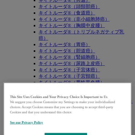
キイトルーダ®（共通）
キイトルーダ®（頭頸部癌）
キイトルーダ®（食道癌）
キイトルーダ®（非小細胞肺癌）
キイトルーダ®（胸膜中皮腫）
キイトルーダ®（トリプルネガティブ乳
癌）
キイトルーダ®（胃癌）
キイトルーダ®（胆道癌）
キイトルーダ®（腎細胞癌）
キイトルーダ®（尿路上皮癌）
キイトルーダ®（子宮体癌）
キイトルーダ®（子宮頸癌）
キイトルーダ®（悪性黒色腫）
キイトルーダ®（古典的ホジキンリンパ
腫）
This Site Uses Cookies and Your Privacy Choice Is Important to Us
キイトルーダ®（原発性縦隔大細胞型B細胞
We suggest you choose Customize my Settings to make your individualized
choices. Accept Cookies means that you are choosing to accept third-party
リンパ腫（PMBCL））
Cookies and that you understand this choice.
キイトルーダ®（MSI-High固形癌）
キイトルーダ®（MSI-High結腸・直腸癌）
See our Privacy Policy
キイトルーダ®（TMB-High固形癌）
キャップバックス®