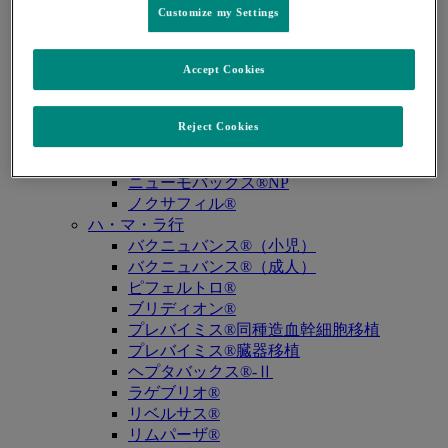
Customize my Settings
キュビシン®
サ・タ・ナ行
ザバクサ®
Accept Cookies
シベクトロ®
ジャヌビア®
シルガード®9
Reject Cookies
スージャヌ®
ゾリンザ®
ニューモバックス®NP
ノクサフィル®
ハ・マ・ラ行
バクニュバンス®（小児）
バクニュバンス®（成人）
ピフェルトロ®
ブリディオン®
プレバイミス®同種造血幹細胞移植
プレバイミス®臓器移植
ヘプタバックス®-Ⅱ
ラゲブリオ®
リベルサス®
リムパーザ®