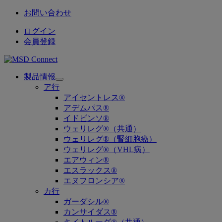
お問い合わせ
ログイン
会員登録
製品情報
Open
ア行
submenu
アイセントレス®
アデムパス®
イドビンソ®
ウェリレグ®（共通）
ウェリレグ®（腎細胞癌）
ウェリレグ®（VHL病）
エアウィン®
エスラックス®
エヌフロンシア®
カ行
ガーダシル®
カンサイダス®