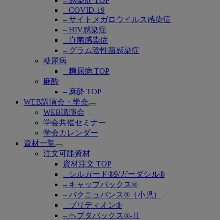
– 感染症 TOP
– COVID-19
– サイトメガロウイルス感染症
– HIV感染症
– 真菌感染症
– グラム陰性菌感染症
糖尿病
– 糖尿病 TOP
麻酔
– 麻酔 TOP
WEB講演会・学会
Open
WEB講演会
submenu
学会共催セミナー
学会カレンダー
資材一覧
Open
注文可能資材
submenu
資材注文 TOP
– シルガード®9/ガーダシル®
– キャップバックス®
– バクニュバンス®（小児）
– ブリディオン®
– ヘプタバックス®-Ⅱ