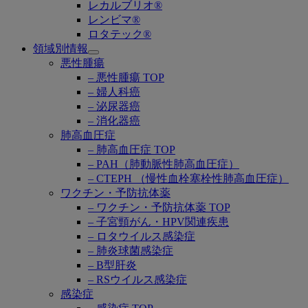
レカルブリオ®
レンビマ®
ロタテック®
領域別情報
Open
悪性腫瘍
submenu
– 悪性腫瘍 TOP
– 婦人科癌
– 泌尿器癌
– 消化器癌
肺高血圧症
– 肺高血圧症 TOP
– PAH（肺動脈性肺高血圧症）
– CTEPH （慢性血栓塞栓性肺高血圧症）
ワクチン・予防抗体薬
– ワクチン・予防抗体薬 TOP
– 子宮頸がん・HPV関連疾患
– ロタウイルス感染症
– 肺炎球菌感染症
– B型肝炎
– RSウイルス感染症
感染症