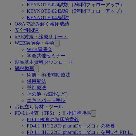
KEYNOTE-024試験（2年間フォローアップ）
KEYNOTE-024試験（5年間フォローアップ）
KEYNOTE-042試験
Q&Aで読み解く臨床成績
安全性関連
irAE対策・診療サポート
WEB講演会・学会
WEB講演会
学会共催セミナー
製品基本資料ダウンロード
解説動画
術前・術後補助療法
併用療法
単剤療法
その他（統計など）
エキスパート手技
お役立ち資材・ツール
PD-L1 検査（TPS）：非小細胞肺癌
PD-L1検査の臨床的意義
PD-L1 IHC 22C3 pharmDx「ダコ」の概要
PD-L1 IHC 22C3 pharmDx「ダコ」を用いたPD-L1