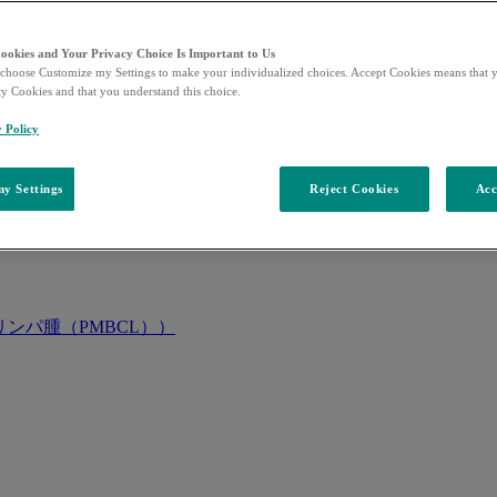
Cookies and Your Privacy Choice Is Important to Us
choose Customize my Settings to make your individualized choices. Accept Cookies means that y
ty Cookies and that you understand this choice.
y Policy
y Settings
Reject Cookies
Acc
ンパ腫（PMBCL））