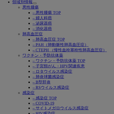
領域別情報
Open
悪性腫瘍
submenu
– 悪性腫瘍 TOP
– 婦人科癌
– 泌尿器癌
– 消化器癌
肺高血圧症
– 肺高血圧症 TOP
– PAH（肺動脈性肺高血圧症）
– CTEPH （慢性血栓塞栓性肺高血圧症）
ワクチン・予防抗体薬
– ワクチン・予防抗体薬 TOP
– 子宮頸がん・HPV関連疾患
– ロタウイルス感染症
– 肺炎球菌感染症
– B型肝炎
– RSウイルス感染症
感染症
– 感染症 TOP
– COVID-19
– サイトメガロウイルス感染症
– HIV感染症