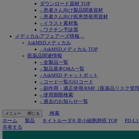
ダウンロード資材 TOP
– 患者さん向け製品関連資材
– 患者さん向け疾患啓発用資材
– イラスト素材集
– ワクチン予診票
メディカルアフェアーズ情報
Open
AskMSDメディカル
submenu
– AskMSDメディカル TOP
医薬品関連情報
– 全製品一覧
– 製品基本Q&A一覧
– AskMSD チャットボット
– コード一覧/GS1コード
– 副作用・適正使用/RMP（医薬品リスク管
– 使用期限検索
– 過去のお知らせ一覧
検索
メニュー
閉じる
ホーム
製品
キイトルーダ® 非小細胞肺癌 TOP
PD-
共有する