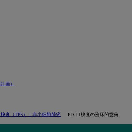
理計画）
L1 検査（TPS）：非小細胞肺癌
PD-L1検査の臨床的意義