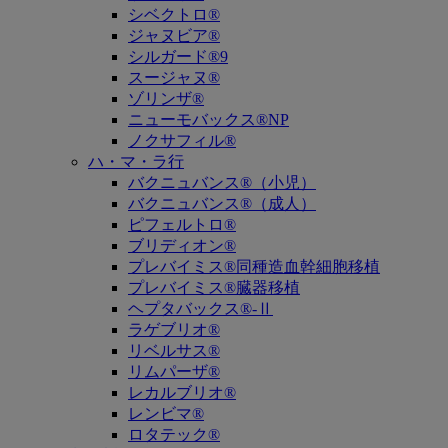
シベクトロ®
ジャヌビア®
シルガード®9
スージャヌ®
ゾリンザ®
ニューモバックス®NP
ノクサフィル®
ハ・マ・ラ行
バクニュバンス®（小児）
バクニュバンス®（成人）
ピフェルトロ®
ブリディオン®
プレバイミス®同種造血幹細胞移植
プレバイミス®臓器移植
ヘプタバックス®-Ⅱ
ラゲブリオ®
リベルサス®
リムパーザ®
レカルブリオ®
レンビマ®
ロタテック®