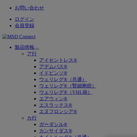
お問い合わせ
ログイン
会員登録
製品情報
Open
ア行
submenu
アイセントレス®
アデムパス®
イドビンソ®
ウェリレグ®（共通）
ウェリレグ®（腎細胞癌）
ウェリレグ®（VHL病）
エアウィン®
エスラックス®
エヌフロンシア®
カ行
ガーダシル®
カンサイダス®