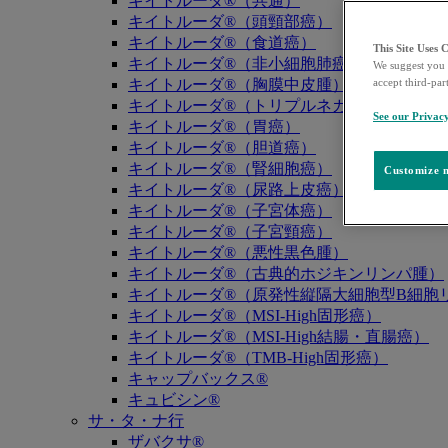
キイトルーダ®（共通）
キイトルーダ®（頭頸部癌）
キイトルーダ®（食道癌）
This Site Uses 
キイトルーダ®（非小細胞肺癌）
We suggest you 
キイトルーダ®（胸膜中皮腫）
accept third-par
キイトルーダ®（トリプルネガティブ乳癌）
See our Privac
キイトルーダ®（胃癌）
キイトルーダ®（胆道癌）
キイトルーダ®（腎細胞癌）
Customize m
キイトルーダ®（尿路上皮癌）
キイトルーダ®（子宮体癌）
キイトルーダ®（子宮頸癌）
キイトルーダ®（悪性黒色腫）
キイトルーダ®（古典的ホジキンリンパ腫）
キイトルーダ®（原発性縦隔大細胞型B細胞リ
キイトルーダ®（MSI-High固形癌）
キイトルーダ®（MSI-High結腸・直腸癌）
キイトルーダ®（TMB-High固形癌）
キャップバックス®
キュビシン®
サ・タ・ナ行
ザバクサ®