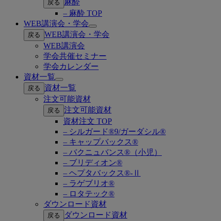
麻酔
戻る
– 麻酔 TOP
WEB講演会・学会
Open
WEB講演会・学会
戻る
submenu
WEB講演会
学会共催セミナー
学会カレンダー
資材一覧
Open
資材一覧
戻る
submenu
注文可能資材
注文可能資材
戻る
資材注文 TOP
– シルガード®9/ガーダシル®
– キャップバックス®
– バクニュバンス®（小児）
– ブリディオン®
– ヘプタバックス®-Ⅱ
– ラゲブリオ®
– ロタテック®
ダウンロード資材
ダウンロード資材
戻る