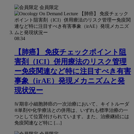
会員限定
08:34
【肺癌】 免疫チェックポイント阻
害剤（ICI）併⽤療法のリスク管理
ー免疫関連など特に注⽬すべき有害
事象（irAE）発現メカニズムと発
現状況ー
Ⅳ期⾮⼩細胞肺癌の⼀次治療において、キイトルーダ
®単剤や化学療法との併⽤は、いずれも標準治療の⼀
つとして位置付けられています。また、治療継続には
免疫関連など特に […]
会員限定