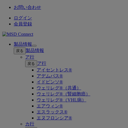
お問い合わせ
ログイン
会員登録
製品情報
Open
製品情報
戻る
submenu
ア行
ア行
戻る
アイセントレス®
アデムパス®
イドビンソ®
ウェリレグ®（共通）
ウェリレグ®（腎細胞癌）
ウェリレグ®（VHL病）
エアウィン®
エスラックス®
エヌフロンシア®
カ行