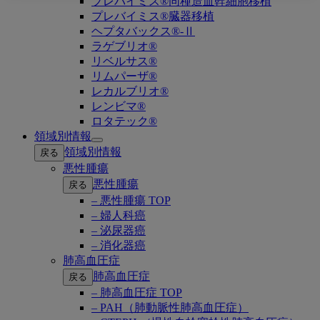
プレバイミス®同種造血幹細胞移植
プレバイミス®臓器移植
ヘプタバックス®-Ⅱ
ラゲブリオ®
リベルサス®
リムパーザ®
レカルブリオ®
レンビマ®
ロタテック®
領域別情報
Open
領域別情報
戻る
submenu
悪性腫瘍
悪性腫瘍
戻る
– 悪性腫瘍 TOP
– 婦人科癌
– 泌尿器癌
– 消化器癌
肺高血圧症
肺高血圧症
戻る
– 肺高血圧症 TOP
– PAH（肺動脈性肺高血圧症）