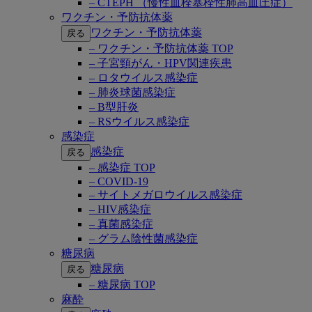
– CTEPH （慢性血栓塞栓性肺高血圧症）
ワクチン・予防抗体薬
ワクチン・予防抗体薬
戻る
– ワクチン・予防抗体薬 TOP
– 子宮頸がん・HPV関連疾患
– ロタウイルス感染症
– 肺炎球菌感染症
– B型肝炎
– RSウイルス感染症
感染症
感染症
戻る
– 感染症 TOP
– COVID-19
– サイトメガロウイルス感染症
– HIV感染症
– 真菌感染症
– グラム陰性菌感染症
糖尿病
糖尿病
戻る
– 糖尿病 TOP
麻酔