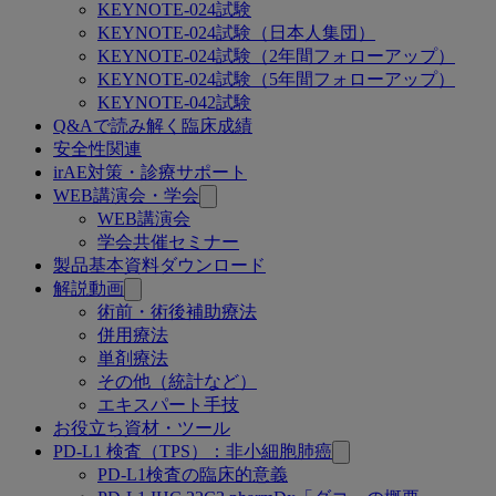
KEYNOTE-024試験
KEYNOTE-024試験（日本人集団）
KEYNOTE-024試験（2年間フォローアップ）
KEYNOTE-024試験（5年間フォローアップ）
KEYNOTE-042試験
Q&Aで読み解く臨床成績
安全性関連
irAE対策・診療サポート
WEB講演会・学会
WEB講演会
学会共催セミナー
製品基本資料ダウンロード
解説動画
術前・術後補助療法
併用療法
単剤療法
その他（統計など）
エキスパート手技
お役立ち資材・ツール
PD-L1 検査（TPS）：非小細胞肺癌
PD-L1検査の臨床的意義