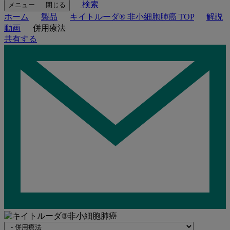
検索
メニュー
閉じる
ホーム
製品
キイトルーダ® 非小細胞肺癌 TOP
解説
動画
併用療法
共有する
Navigate