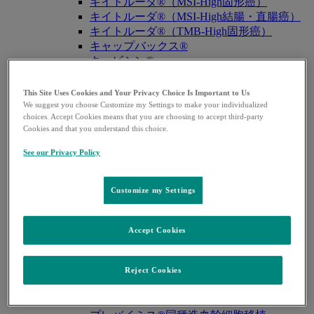
キイトルーダ®（MSI-High固形癌）
キイトルーダ®（MSI-High結腸・直腸癌）
キイトルーダ®（TMB-High固形癌）
キャップバックス®
キュビシン®
サ・タ・ナ行
サ・タ・ナ行
戻る
This Site Uses Cookies and Your Privacy Choice Is Important to Us
We suggest you choose Customize my Settings to make your individualized
ザバクサ®
choices. Accept Cookies means that you are choosing to accept third-party
シベクトロ®
Cookies and that you understand this choice.
ジャヌビア®
シルガード®9
See our Privacy Policy
スージャヌ®
ゾリンザ®
Customize my Settings
ニューモバックス®NP
ノクサフィル®
ハ・マ・ラ行
Accept Cookies
ハ・マ・ラ行
戻る
バクニュバンス®（小児）
バクニュバンス®（成人）
Reject Cookies
ピフェルトロ®
ブリディオン®