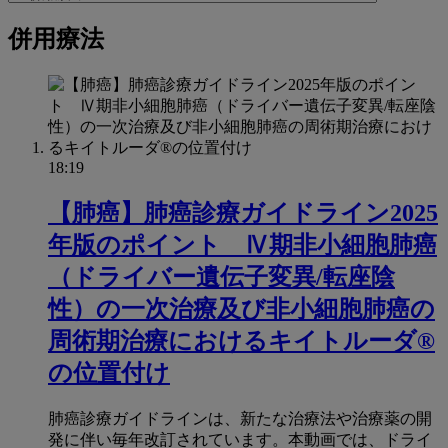
to
関
併用療法
連
ペ
ー
ジ
18:19
【肺癌】肺癌診療ガイドライン2025
年版のポイント Ⅳ期非小細胞肺癌
（ドライバー遺伝子変異/転座陰
性）の一次治療及び非小細胞肺癌の
周術期治療におけるキイトルーダ®
の位置付け
肺癌診療ガイドラインは、新たな治療法や治療薬の開
発に伴い毎年改訂されています。本動画では、ドライ