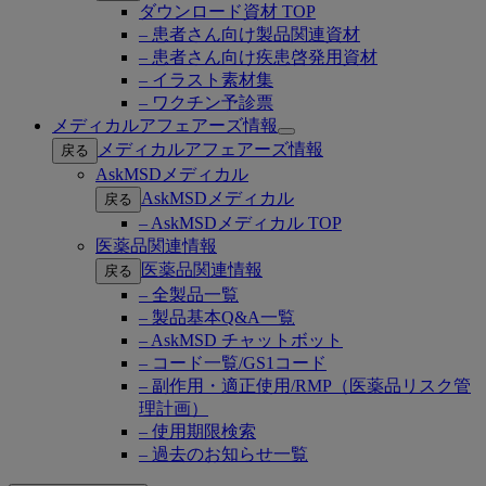
ダウンロード資材 TOP
– 患者さん向け製品関連資材
– 患者さん向け疾患啓発用資材
– イラスト素材集
– ワクチン予診票
メディカルアフェアーズ情報
Open
メディカルアフェアーズ情報
戻る
submenu
AskMSDメディカル
AskMSDメディカル
戻る
– AskMSDメディカル TOP
医薬品関連情報
医薬品関連情報
戻る
– 全製品一覧
– 製品基本Q&A一覧
– AskMSD チャットボット
– コード一覧/GS1コード
– 副作用・適正使用/RMP（医薬品リスク管
理計画）
– 使用期限検索
– 過去のお知らせ一覧