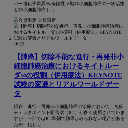
バー遺伝子変異/転座陰性Ⅳ期非小細胞肺癌の一次治療
と非小細胞肺癌 […]
会員限定
16:22
【肺癌】切除不能な進行・再発非小
細胞肺癌治療におけるキイトルー
ダ®の役割（併用療法）KEYNOTE
試験の変遷とリアルワールドデー
タ
現在、進行・再発非小細胞肺癌の治療において、免疫
チェックポイント阻害薬（ICI）が多く使用されていま
すが、一部ではICI単剤で効果がみられない場合がある
ため、化 […]