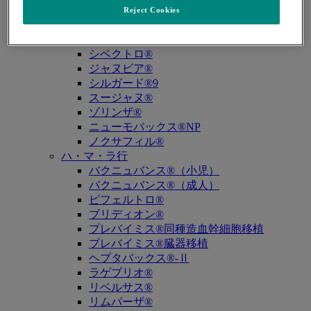
キュビシン®
Reject Cookies
サ・タ・ナ行
ザバクサ®
シベクトロ®
ジャヌビア®
シルガード®9
スージャヌ®
ゾリンザ®
ニューモバックス®NP
ノクサフィル®
ハ・マ・ラ行
バクニュバンス®（小児）
バクニュバンス®（成人）
ピフェルトロ®
ブリディオン®
プレバイミス®同種造血幹細胞移植
プレバイミス®臓器移植
ヘプタバックス®-Ⅱ
ラゲブリオ®
リベルサス®
リムパーザ®