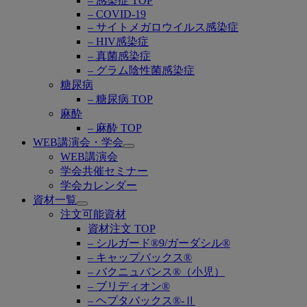
– 感染症 TOP
– COVID-19
– サイトメガロウイルス感染症
– HIV感染症
– 真菌感染症
– グラム陰性菌感染症
糖尿病
– 糖尿病 TOP
麻酔
– 麻酔 TOP
WEB講演会・学会
Open
WEB講演会
submenu
学会共催セミナー
学会カレンダー
資材一覧
Open
注文可能資材
submenu
資材注文 TOP
– シルガード®9/ガーダシル®
– キャップバックス®
– バクニュバンス®（小児）
– ブリディオン®
– ヘプタバックス®-Ⅱ