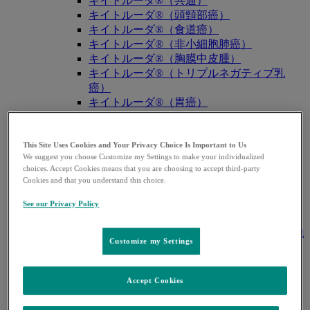
キイトルーダ®（共通）
キイトルーダ®（頭頸部癌）
キイトルーダ®（食道癌）
キイトルーダ®（非小細胞肺癌）
キイトルーダ®（胸膜中皮腫）
キイトルーダ®（トリプルネガティブ乳
癌）
キイトルーダ®（胃癌）
キイトルーダ®（胆道癌）
キイトルーダ®（腎細胞癌）
キイトルーダ®（尿路上皮癌）
This Site Uses Cookies and Your Privacy Choice Is Important to Us
We suggest you choose Customize my Settings to make your individualized
キイトルーダ®（子宮体癌）
choices. Accept Cookies means that you are choosing to accept third-party
キイトルーダ®（子宮頸癌）
Cookies and that you understand this choice.
キイトルーダ®（悪性黒色腫）
キイトルーダ®（古典的ホジキンリンパ
See our Privacy Policy
腫）
キイトルーダ®（原発性縦隔大細胞型B細胞
Customize my Settings
リンパ腫（PMBCL））
キイトルーダ®（MSI-High固形癌）
キイトルーダ®（MSI-High結腸・直腸癌）
Accept Cookies
キイトルーダ®（TMB-High固形癌）
キャップバックス®