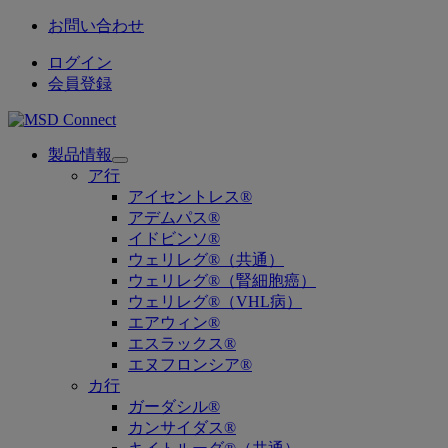
お問い合わせ
ログイン
会員登録
製品情報
Open
ア行
submenu
アイセントレス®
アデムパス®
イドビンソ®
ウェリレグ®（共通）
ウェリレグ®（腎細胞癌）
ウェリレグ®（VHL病）
エアウィン®
エスラックス®
エヌフロンシア®
カ行
ガーダシル®
カンサイダス®