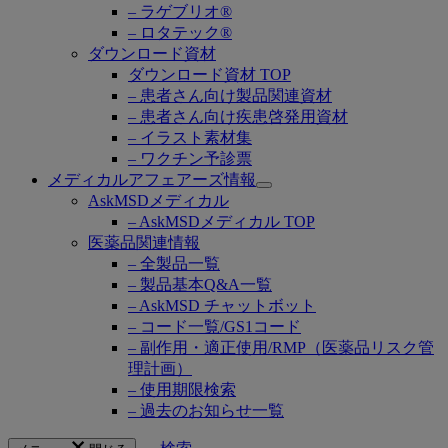
– ラゲブリオ®
– ロタテック®
ダウンロード資材
ダウンロード資材 TOP
– 患者さん向け製品関連資材
– 患者さん向け疾患啓発用資材
– イラスト素材集
– ワクチン予診票
メディカルアフェアーズ情報
Open
AskMSDメディカル
submenu
– AskMSDメディカル TOP
医薬品関連情報
– 全製品一覧
– 製品基本Q&A一覧
– AskMSD チャットボット
– コード一覧/GS1コード
– 副作用・適正使用/RMP（医薬品リスク管
理計画）
– 使用期限検索
– 過去のお知らせ一覧