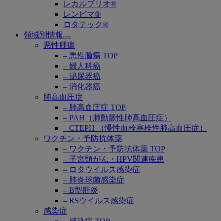
レカルブリオ®
レンビマ®
ロタテック®
領域別情報
Open
悪性腫瘍
submenu
– 悪性腫瘍 TOP
– 婦人科癌
– 泌尿器癌
– 消化器癌
肺高血圧症
– 肺高血圧症 TOP
– PAH（肺動脈性肺高血圧症）
– CTEPH （慢性血栓塞栓性肺高血圧症）
ワクチン・予防抗体薬
– ワクチン・予防抗体薬 TOP
– 子宮頸がん・HPV関連疾患
– ロタウイルス感染症
– 肺炎球菌感染症
– B型肝炎
– RSウイルス感染症
感染症