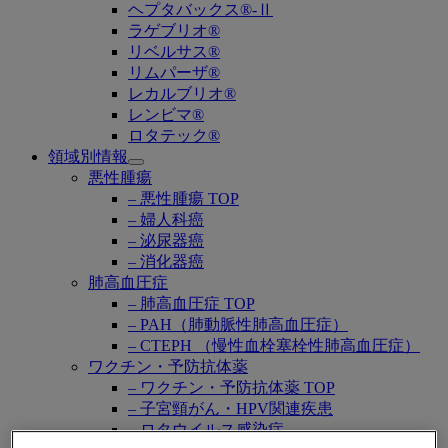
ヘプタバックス®-Ⅱ
ラゲブリオ®
リベルサス®
リムパーザ®
レカルブリオ®
レンビマ®
ロタテック®
領域別情報
Open
悪性腫瘍
submenu
– 悪性腫瘍 TOP
– 婦人科癌
– 泌尿器癌
– 消化器癌
肺高血圧症
– 肺高血圧症 TOP
– PAH（肺動脈性肺高血圧症）
– CTEPH （慢性血栓塞栓性肺高血圧症）
ワクチン・予防抗体薬
– ワクチン・予防抗体薬 TOP
– 子宮頸がん・HPV関連疾患
– ロタウイルス感染症