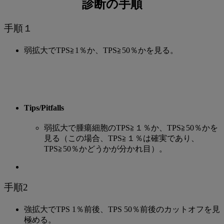
た
診断の手順
PD-
手順１
L1
染
弱拡大でTPS≧1％か、TPS≧50％かを見る。
色
像
Tips/Pitfalls
弱拡大で腫瘍細胞のTPS≧１％か、TPS≧50％かを
見る（この場合、TPS≧１％は確実であり、
TPS≧50％かどうかが分かれ目）。
手順2
強拡大でTPS 1％前後、TPS 50％前後のカットオフを見
極める。