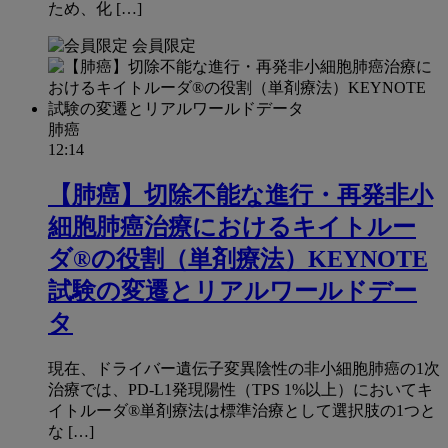
ため、化 […]
会員限定
肺癌
12:14
【肺癌】切除不能な進行・再発非小
細胞肺癌治療におけるキイトルー
ダ®の役割（単剤療法）KEYNOTE
試験の変遷とリアルワールドデー
タ
現在、ドライバー遺伝子変異陰性の非小細胞肺癌の1次
治療では、PD-L1発現陽性（TPS 1%以上）においてキ
イトルーダ®単剤療法は標準治療として選択肢の1つと
な […]