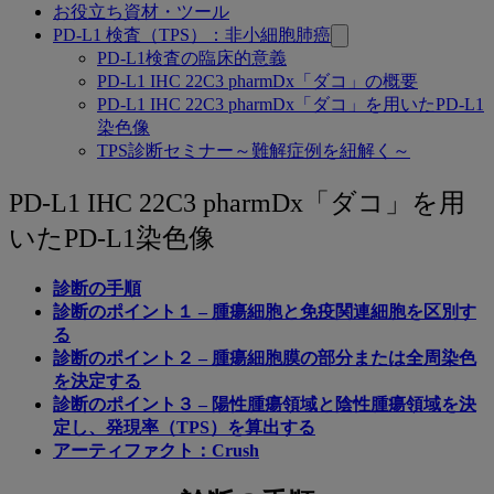
お役立ち資材・ツール
PD-L1 検査（TPS）：非小細胞肺癌
PD-L1検査の臨床的意義
PD-L1 IHC 22C3 pharmDx「ダコ」の概要
PD-L1 IHC 22C3 pharmDx「ダコ」を用いたPD-L1
染色像
TPS診断セミナー～難解症例を紐解く～
PD-
PD-L1 IHC 22C3 pharmDx「ダコ」を用
L1
いたPD-L1染色像
IHC
22C3
診断の手順
診断のポイント１ – 腫瘍細胞と免疫関連細胞を区別す
pharmDx「ダ
る
コ」
診断のポイント２ – 腫瘍細胞膜の部分または全周染色
を決定する
を
診断のポイント３ – 陽性腫瘍領域と陰性腫瘍領域を決
用
定し、発現率（TPS）を算出する
アーティファクト：Crush
い