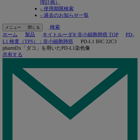
理計画）
– 使用期限検索
– 過去のお知らせ一覧
検索
メニュー
閉じる
ホーム
製品
キイトルーダ® 非小細胞肺癌 TOP
PD-
L1 検査（TPS）：非小細胞肺癌
PD-L1 IHC 22C3
pharmDx「ダコ」を用いたPD-L1染色像
共有する