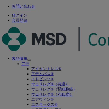
お問い合わせ
ログイン
会員登録
製品情報
Open
ア行
submenu
アイセントレス®
アデムパス®
イドビンソ®
ウェリレグ®（共通）
ウェリレグ®（腎細胞癌）
ウェリレグ®（VHL病）
エアウィン®
エスラックス®