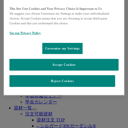
– 肺炎球菌感染症
– B型肝炎
This Site Uses Cookies and Your Privacy Choice Is Important to Us
– RSウイルス感染症
We suggest you choose Customize my Settings to make your individualized
感染症
choices. Accept Cookies means that you are choosing to accept third-party
Cookies and that you understand this choice.
– 感染症 TOP
– COVID-19
See our Privacy Policy
– サイトメガロウイルス感染症
– HIV感染症
– 真菌感染症
Customize my Settings
– グラム陰性菌感染症
糖尿病
Accept Cookies
– 糖尿病 TOP
麻酔
– 麻酔 TOP
Reject Cookies
WEB講演会・学会
Open
WEB講演会
submenu
学会共催セミナー
学会カレンダー
資材一覧
Open
注文可能資材
submenu
資材注文 TOP
– シルガード®9/ガーダシル®