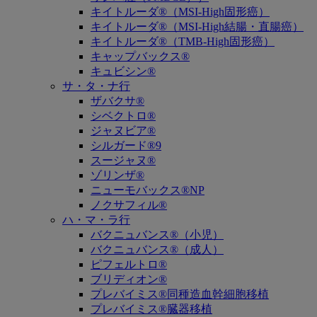
キイトルーダ®（MSI-High固形癌）
キイトルーダ®（MSI-High結腸・直腸癌）
キイトルーダ®（TMB-High固形癌）
キャップバックス®
キュビシン®
サ・タ・ナ行
ザバクサ®
シベクトロ®
ジャヌビア®
シルガード®9
スージャヌ®
ゾリンザ®
ニューモバックス®NP
ノクサフィル®
ハ・マ・ラ行
バクニュバンス®（小児）
バクニュバンス®（成人）
ピフェルトロ®
ブリディオン®
プレバイミス®同種造血幹細胞移植
プレバイミス®臓器移植