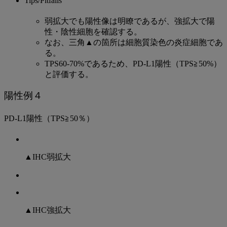
Tips/Pitfalls
弱拡大でも陽性像は明瞭であるが、強拡大で陽
性・陰性細胞を確認する。
なお、三角▲の箇所は細胞質染色の炎症細胞であ
る。
TPS60-70%であるため、PD-L1陽性（TPS≧50%）
と評価する。
陽性例４
PD-L1陽性（TPS≧50％）
▲IHC弱拡大
▲IHC強拡大