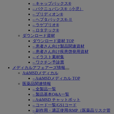
– キャップバックス®
– バクニュバンス®（小児）
– ブリディオン®
– ヘプタバックス®-Ⅱ
– ラゲブリオ®
– ロタテック®
ダウンロード資材
ダウンロード資材 TOP
– 患者さん向け製品関連資材
– 患者さん向け疾患啓発用資材
– イラスト素材集
– ワクチン予診票
メディカルアフェアーズ情報
Open
AskMSDメディカル
submenu
– AskMSDメディカル TOP
医薬品関連情報
– 全製品一覧
– 製品基本Q&A一覧
– AskMSD チャットボット
– コード一覧/GS1コード
– 副作用・適正使用/RMP（医薬品リスク管