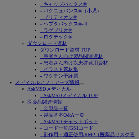
– キャップバックス®
– バクニュバンス®（小児）
– ブリディオン®
– ヘプタバックス®-Ⅱ
– ラゲブリオ®
– ロタテック®
ダウンロード資材
ダウンロード資材 TOP
– 患者さん向け製品関連資材
– 患者さん向け疾患啓発用資材
– イラスト素材集
– ワクチン予診票
メディカルアフェアーズ情報
Open
AskMSDメディカル
submenu
– AskMSDメディカル TOP
医薬品関連情報
– 全製品一覧
– 製品基本Q&A一覧
– AskMSD チャットボット
– コード一覧/GS1コード
– 副作用・適正使用/RMP（医薬品リスク管