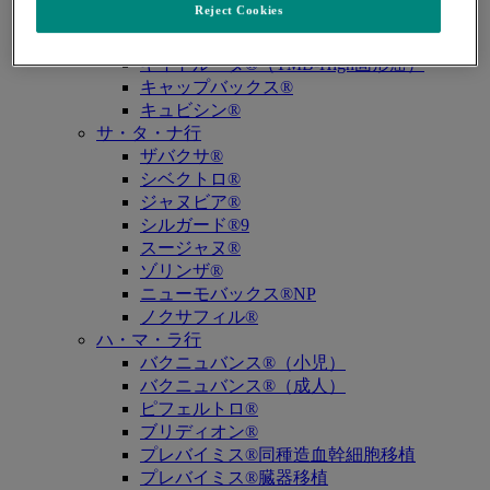
Reject Cookies
キイトルーダ®（MSI-High固形癌）
キイトルーダ®（MSI-High結腸・直腸癌）
キイトルーダ®（TMB-High固形癌）
キャップバックス®
キュビシン®
サ・タ・ナ行
ザバクサ®
シベクトロ®
ジャヌビア®
シルガード®9
スージャヌ®
ゾリンザ®
ニューモバックス®NP
ノクサフィル®
ハ・マ・ラ行
バクニュバンス®（小児）
バクニュバンス®（成人）
ピフェルトロ®
ブリディオン®
プレバイミス®同種造血幹細胞移植
プレバイミス®臓器移植