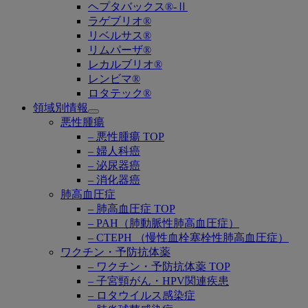
ヘプタバックス®-Ⅱ
ラゲブリオ®
リベルサス®
リムパーザ®
レカルブリオ®
レンビマ®
ロタテック®
領域別情報
Open
悪性腫瘍
submenu
– 悪性腫瘍 TOP
– 婦人科癌
– 泌尿器癌
– 消化器癌
肺高血圧症
– 肺高血圧症 TOP
– PAH（肺動脈性肺高血圧症）
– CTEPH （慢性血栓塞栓性肺高血圧症）
ワクチン・予防抗体薬
– ワクチン・予防抗体薬 TOP
– 子宮頸がん・HPV関連疾患
– ロタウイルス感染症