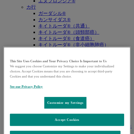
エヌフロンシア®
カ行
ガーダシル®
カンサイダス®
キイトルーダ®（共通）
キイトルーダ®（頭頸部癌）
キイトルーダ®（食道癌）
キイトルーダ®（非小細胞肺癌）
キイトルーダ®（胸膜中皮腫）
キイトルーダ®（トリプルネガティブ乳
This Site Uses Cookies and Your Privacy Choice Is Important to Us
癌）
We suggest you choose Customize my Settings to make your individualized
キイトルーダ®（胃癌）
choices. Accept Cookies means that you are choosing to accept third-party
キイトルーダ®（胆道癌）
Cookies and that you understand this choice.
キイトルーダ®（腎細胞癌）
See our Privacy Policy
キイトルーダ®（尿路上皮癌）
キイトルーダ®（子宮体癌）
キイトルーダ®（子宮頸癌）
Customize my Settings
キイトルーダ®（悪性黒色腫）
キイトルーダ®（古典的ホジキンリンパ
腫）
Accept Cookies
キイトルーダ®（原発性縦隔大細胞型B細胞
リンパ腫（PMBCL））