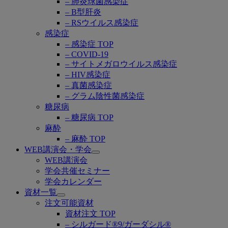
– 肺炎球菌感染症
– B型肝炎
– RSウイルス感染症
感染症
– 感染症 TOP
– COVID-19
– サイトメガロウイルス感染症
– HIV感染症
– 真菌感染症
– グラム陰性菌感染症
糖尿病
– 糖尿病 TOP
麻酔
– 麻酔 TOP
WEB講演会・学会
Open
WEB講演会
submenu
学会共催セミナー
学会カレンダー
資材一覧
Open
注文可能資材
submenu
資材注文 TOP
– シルガード®9/ガーダシル®