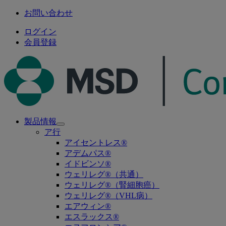
お問い合わせ
ログイン
会員登録
製品情報
Open
ア行
submenu
アイセントレス®
アデムパス®
イドビンソ®
ウェリレグ®（共通）
ウェリレグ®（腎細胞癌）
ウェリレグ®（VHL病）
エアウィン®
エスラックス®