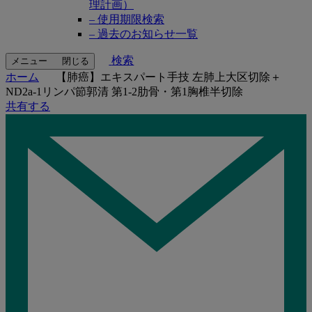
理計画）
– 使用期限検索
– 過去のお知らせ一覧
検索
メニュー
閉じる
ホーム
【肺癌】エキスパート⼿技 左肺上⼤区切除＋
ND2a-1リンパ節郭清 第1-2肋⾻・第1胸椎半切除
共有する