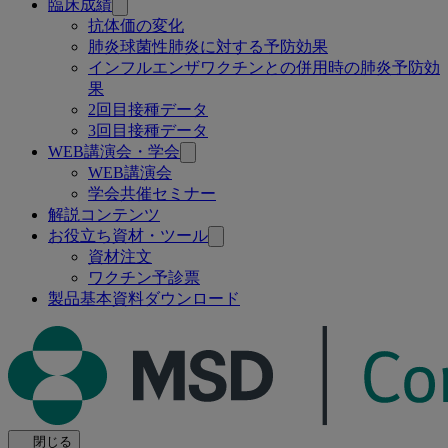
ー
臨床成績
抗体価の変化
ジ
肺炎球菌性肺炎に対する予防効果
インフルエンザワクチンとの併用時の肺炎予防効
果
2回目接種データ
3回目接種データ
WEB講演会・学会
WEB講演会
学会共催セミナー
解説コンテンツ
お役立ち資材・ツール
資材注文
ワクチン予診票
製品基本資料ダウンロード
閉じる