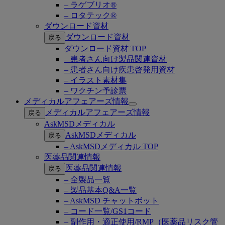
– ラゲブリオ®
– ロタテック®
ダウンロード資材
ダウンロード資材
戻る
ダウンロード資材 TOP
– 患者さん向け製品関連資材
– 患者さん向け疾患啓発用資材
– イラスト素材集
– ワクチン予診票
メディカルアフェアーズ情報
Open
メディカルアフェアーズ情報
戻る
submenu
AskMSDメディカル
AskMSDメディカル
戻る
– AskMSDメディカル TOP
医薬品関連情報
医薬品関連情報
戻る
– 全製品一覧
– 製品基本Q&A一覧
– AskMSD チャットボット
– コード一覧/GS1コード
– 副作用・適正使用/RMP（医薬品リスク管