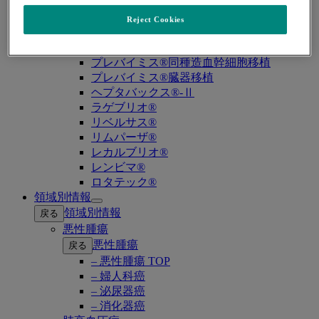
バクニュバンス®（小児）
バクニュバンス®（成人）
Reject Cookies
ピフェルトロ®
ブリディオン®
プレバイミス®同種造血幹細胞移植
プレバイミス®臓器移植
ヘプタバックス®-Ⅱ
ラゲブリオ®
リベルサス®
リムパーザ®
レカルブリオ®
レンビマ®
ロタテック®
領域別情報
Open
領域別情報
戻る
submenu
悪性腫瘍
悪性腫瘍
戻る
– 悪性腫瘍 TOP
– 婦人科癌
– 泌尿器癌
– 消化器癌