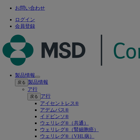
お問い合わせ
ログイン
会員登録
製品情報
Open
製品情報
戻る
submenu
ア行
ア行
戻る
アイセントレス®
アデムパス®
イドビンソ®
ウェリレグ®（共通）
ウェリレグ®（腎細胞癌）
ウェリレグ®（VHL病）