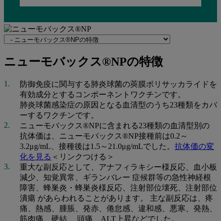
Navigate
to
関
ニ
ニューモバックス®NPの特徴
連
ュ
ペ
防御免疫に関与する肺炎球菌の莢膜ポリサッカライドを
ー
ー
有効成分とするコンポーネントワクチンです。
ジ
肺炎球菌感染症の原因となる血清型のうち23種類をカバ
モ
ーするワクチンです。
バ
ニューモバックス®NPに含まれる23種類の血清型別の
抗体価は、ニューモバックス®NP接種前は0.2～
ッ
3.2μg/mL、接種後は1.5～21.0μg/mLでした。
抗体価の変
ク
化を見る
＜リンクつける＞
重大な副反応として、アナフィラキシー様反応、血小板
ス
減少、知覚異常、ギランバレー 症候群等の急性神経根
®NP
障害、蜂巣炎・蜂巣炎様反応、注射部位壊死、注射部位
潰瘍 があらわれることがあります。 主な副反応は、疼
の
痛、熱感、腫脹、発赤、倦怠感、違和感、悪寒、発熱、
特
筋肉痛、硬結、 頭痛、ALT上昇などでした。