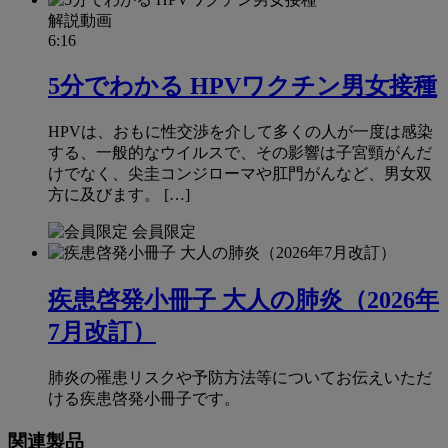
解説動画
6:16
5分でわかる HPVワクチン男女接種
HPVは、おもに性交渉を介して多くの人が一度は感染
する、一般的なウイルスで、その影響は子宮頸がんだ
けでなく、尖圭コンジローマや肛門がんなど、男女双
方に及びます。 […]
会員限定
疾患啓発小冊子 大人の肺炎（2026年
7月改訂）
肺炎の罹患リスクや予防方法等についてお伝えいただ
ける疾患啓発小冊子です。
関連製品