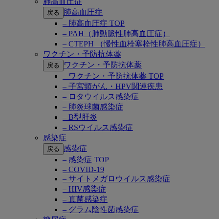
肺高血圧症
肺高血圧症
戻る
– 肺高血圧症 TOP
– PAH（肺動脈性肺高血圧症）
– CTEPH （慢性血栓塞栓性肺高血圧症）
ワクチン・予防抗体薬
ワクチン・予防抗体薬
戻る
– ワクチン・予防抗体薬 TOP
– 子宮頸がん・HPV関連疾患
– ロタウイルス感染症
– 肺炎球菌感染症
– B型肝炎
– RSウイルス感染症
感染症
感染症
戻る
– 感染症 TOP
– COVID-19
– サイトメガロウイルス感染症
– HIV感染症
– 真菌感染症
– グラム陰性菌感染症