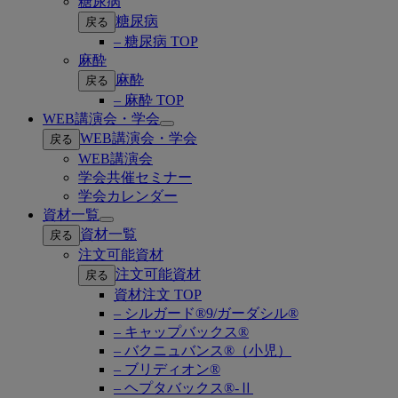
糖尿病
糖尿病
戻る
– 糖尿病 TOP
麻酔
麻酔
戻る
– 麻酔 TOP
WEB講演会・学会
Open
WEB講演会・学会
戻る
submenu
WEB講演会
学会共催セミナー
学会カレンダー
資材一覧
Open
資材一覧
戻る
submenu
注文可能資材
注文可能資材
戻る
資材注文 TOP
– シルガード®9/ガーダシル®
– キャップバックス®
– バクニュバンス®（小児）
– ブリディオン®
– ヘプタバックス®-Ⅱ