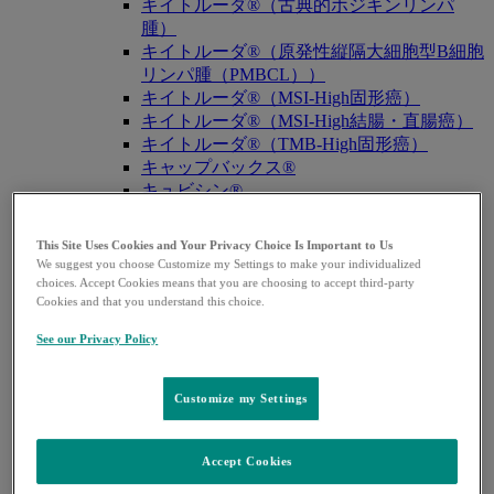
キイトルーダ®（古典的ホジキンリンパ
腫）
キイトルーダ®（原発性縦隔大細胞型B細胞
リンパ腫（PMBCL））
キイトルーダ®（MSI-High固形癌）
キイトルーダ®（MSI-High結腸・直腸癌）
キイトルーダ®（TMB-High固形癌）
キャップバックス®
キュビシン®
サ・タ・ナ行
サ・タ・ナ行
戻る
This Site Uses Cookies and Your Privacy Choice Is Important to Us
ザバクサ®
We suggest you choose Customize my Settings to make your individualized
choices. Accept Cookies means that you are choosing to accept third-party
シベクトロ®
Cookies and that you understand this choice.
ジャヌビア®
シルガード®9
See our Privacy Policy
スージャヌ®
ゾリンザ®
Customize my Settings
ニューモバックス®NP
ノクサフィル®
ハ・マ・ラ行
Accept Cookies
ハ・マ・ラ行
戻る