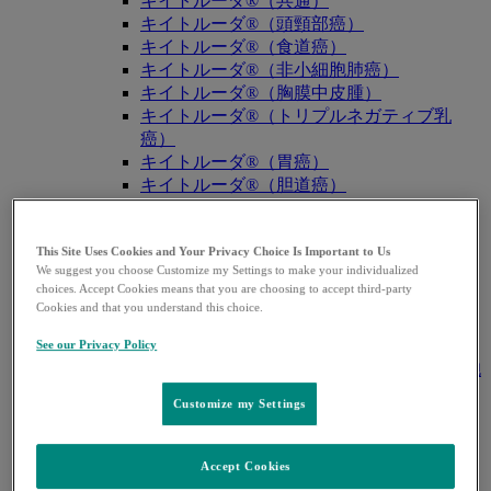
キイトルーダ®（共通）
キイトルーダ®（頭頸部癌）
キイトルーダ®（食道癌）
キイトルーダ®（非小細胞肺癌）
キイトルーダ®（胸膜中皮腫）
キイトルーダ®（トリプルネガティブ乳
癌）
キイトルーダ®（胃癌）
キイトルーダ®（胆道癌）
キイトルーダ®（腎細胞癌）
キイトルーダ®（尿路上皮癌）
This Site Uses Cookies and Your Privacy Choice Is Important to Us
キイトルーダ®（子宮体癌）
We suggest you choose Customize my Settings to make your individualized
キイトルーダ®（子宮頸癌）
choices. Accept Cookies means that you are choosing to accept third-party
キイトルーダ®（悪性黒色腫）
Cookies and that you understand this choice.
キイトルーダ®（古典的ホジキンリンパ
腫）
See our Privacy Policy
キイトルーダ®（原発性縦隔大細胞型B細胞
リンパ腫（PMBCL））
Customize my Settings
キイトルーダ®（MSI-High固形癌）
キイトルーダ®（MSI-High結腸・直腸癌）
キイトルーダ®（TMB-High固形癌）
Accept Cookies
キャップバックス®