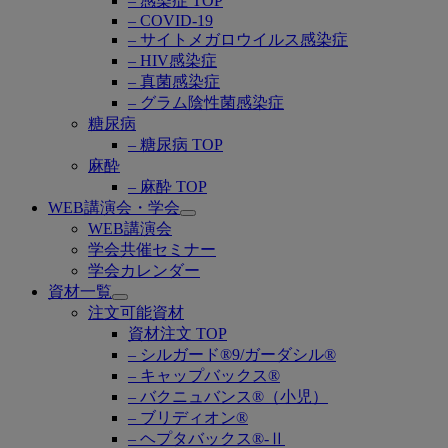
– 感染症 TOP
– COVID-19
– サイトメガロウイルス感染症
– HIV感染症
– 真菌感染症
– グラム陰性菌感染症
糖尿病
– 糖尿病 TOP
麻酔
– 麻酔 TOP
WEB講演会・学会
Open
WEB講演会
submenu
学会共催セミナー
学会カレンダー
資材一覧
Open
注文可能資材
submenu
資材注文 TOP
– シルガード®9/ガーダシル®
– キャップバックス®
– バクニュバンス®（小児）
– ブリディオン®
– ヘプタバックス®-Ⅱ