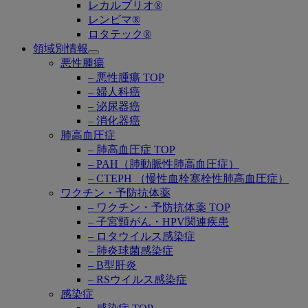
レカルブリオ®
レンビマ®
ロタテック®
領域別情報
Open
悪性腫瘍
submenu
– 悪性腫瘍 TOP
– 婦人科癌
– 泌尿器癌
– 消化器癌
肺高血圧症
– 肺高血圧症 TOP
– PAH（肺動脈性肺高血圧症）
– CTEPH （慢性血栓塞栓性肺高血圧症）
ワクチン・予防抗体薬
– ワクチン・予防抗体薬 TOP
– 子宮頸がん・HPV関連疾患
– ロタウイルス感染症
– 肺炎球菌感染症
– B型肝炎
– RSウイルス感染症
感染症