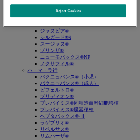
キュビシン®
サ・タ・ナ行
Reject Cookies
ザバクサ®
シベクトロ®
ジャヌビア®
シルガード®9
スージャヌ®
ゾリンザ®
ニューモバックス®NP
ノクサフィル®
ハ・マ・ラ行
バクニュバンス®（小児）
バクニュバンス®（成人）
ピフェルトロ®
ブリディオン®
プレバイミス®同種造血幹細胞移植
プレバイミス®臓器移植
ヘプタバックス®-Ⅱ
ラゲブリオ®
リベルサス®
リムパーザ®