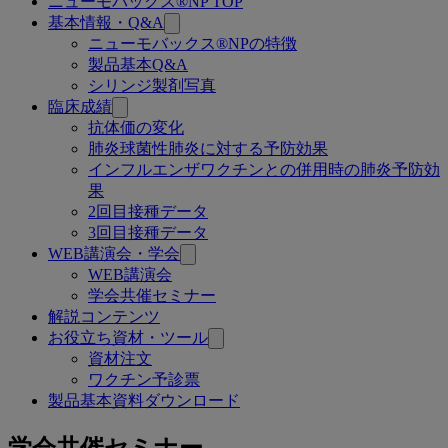
ニューモバックス®NP TOP
関
基本情報・Q&A
連
ニューモバックス®NPの特徴
製品基本Q&A
ペ
シリンジ製剤写真
ー
臨床成績
抗体価の変化
ジ
肺炎球菌性肺炎に対する予防効果
インフルエンザワクチンとの併用時の肺炎予防効
果
2回目接種データ
3回目接種データ
WEB講演会・学会
WEB講演会
学会共催セミナー
解説コンテンツ
お役立ち資材・ツール
資材注文
ワクチン予診票
製品基本資料ダウンロード