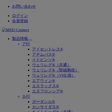
お問い合わせ
ログイン
会員登録
製品情報
Open
ア行
submenu
アイセントレス®
アデムパス®
イドビンソ®
ウェリレグ®（共通）
ウェリレグ®（腎細胞癌）
ウェリレグ®（VHL病）
エアウィン®
エスラックス®
エヌフロンシア®
カ行
ガーダシル®
カンサイダス®