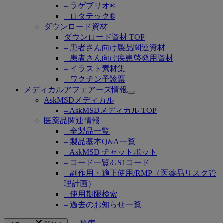
– ラゲブリオ®
– ロタテック®
ダウンロード資材
ダウンロード資材 TOP
– 患者さん向け製品関連資材
– 患者さん向け疾患啓発用資材
– イラスト素材集
– ワクチン予診票
メディカルアフェアーズ情報
Open
AskMSDメディカル
submenu
– AskMSDメディカル TOP
医薬品関連情報
– 全製品一覧
– 製品基本Q&A一覧
– AskMSD チャットボット
– コード一覧/GS1コード
– 副作用・適正使用/RMP（医薬品リスク管
理計画）
– 使用期限検索
– 過去のお知らせ一覧