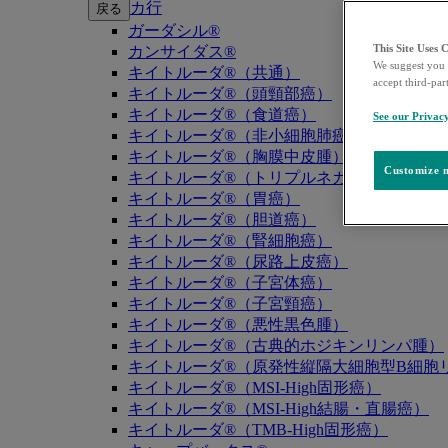
カ行
戻る
ガーダシル®
This Site Uses 
カンサイダス®
We suggest you 
キイトルーダ®（共通）
accept third-par
キイトルーダ®（頭頸部癌）
キイトルーダ®（食道癌）
See our Privac
キイトルーダ®（非小細胞肺癌）
キイトルーダ®（胸膜中皮腫）
Customize m
キイトルーダ®（トリプルネガティブ乳癌）
キイトルーダ®（胃癌）
キイトルーダ®（胆道癌）
キイトルーダ®（腎細胞癌）
キイトルーダ®（尿路上皮癌）
キイトルーダ®（子宮体癌）
キイトルーダ®（子宮頸癌）
キイトルーダ®（悪性黒色腫）
キイトルーダ®（古典的ホジキンリンパ腫）
キイトルーダ®（原発性縦隔大細胞型B細胞リ
キイトルーダ®（MSI-High固形癌）
キイトルーダ®（MSI-High結腸・直腸癌）
キイトルーダ®（TMB-High固形癌）