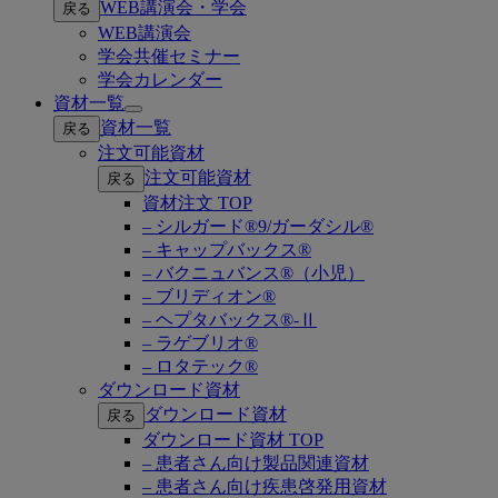
WEB講演会・学会
戻る
submenu
WEB講演会
学会共催セミナー
学会カレンダー
資材一覧
Open
資材一覧
戻る
submenu
注文可能資材
注文可能資材
戻る
資材注文 TOP
– シルガード®9/ガーダシル®
– キャップバックス®
– バクニュバンス®（小児）
– ブリディオン®
– ヘプタバックス®-Ⅱ
– ラゲブリオ®
– ロタテック®
ダウンロード資材
ダウンロード資材
戻る
ダウンロード資材 TOP
– 患者さん向け製品関連資材
– 患者さん向け疾患啓発用資材