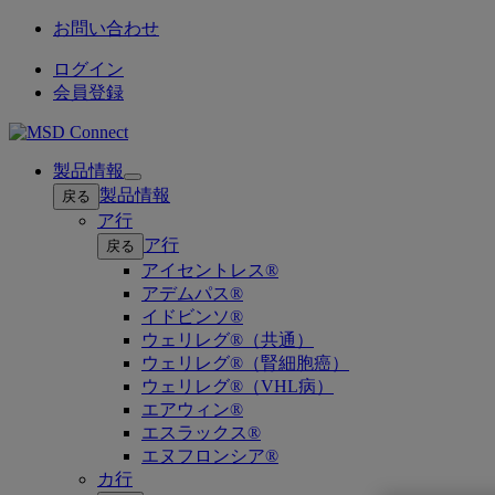
お問い合わせ
ログイン
会員登録
製品情報
Open
製品情報
戻る
submenu
ア行
ア行
戻る
アイセントレス®
アデムパス®
イドビンソ®
ウェリレグ®（共通）
ウェリレグ®（腎細胞癌）
ウェリレグ®（VHL病）
エアウィン®
エスラックス®
エヌフロンシア®
カ行