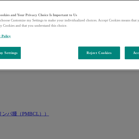
Cookies and Your Privacy Choice Is Important to Us
choose Customize my Settings to make your individualized choices. Accept Cookies means that y
ty Cookies and that you understand this choice.
y Policy
y Settings
Reject Cookies
Acc
ンパ腫（PMBCL））