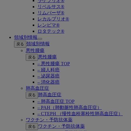
ラゲブリオ®
リベルサス®
リムパーザ®
レカルブリオ®
レンビマ®
ロタテック®
領域別情報
Open
領域別情報
戻る
submenu
悪性腫瘍
悪性腫瘍
戻る
– 悪性腫瘍 TOP
– 婦人科癌
– 泌尿器癌
– 消化器癌
肺高血圧症
肺高血圧症
戻る
– 肺高血圧症 TOP
– PAH（肺動脈性肺高血圧症）
– CTEPH （慢性血栓塞栓性肺高血圧症）
ワクチン・予防抗体薬
ワクチン・予防抗体薬
戻る