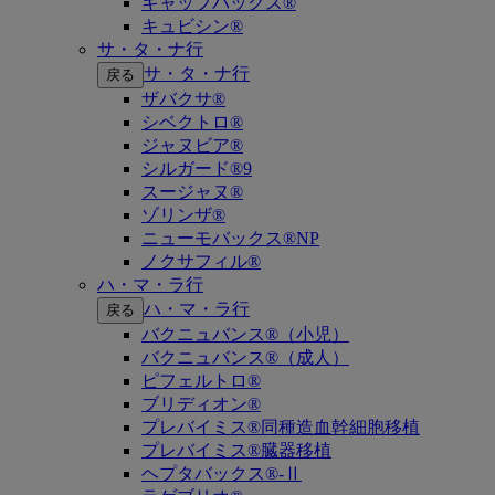
キャップバックス®
キュビシン®
サ・タ・ナ行
サ・タ・ナ行
戻る
ザバクサ®
シベクトロ®
ジャヌビア®
シルガード®9
スージャヌ®
ゾリンザ®
ニューモバックス®NP
ノクサフィル®
ハ・マ・ラ行
ハ・マ・ラ行
戻る
バクニュバンス®（小児）
バクニュバンス®（成人）
ピフェルトロ®
ブリディオン®
プレバイミス®同種造血幹細胞移植
プレバイミス®臓器移植
ヘプタバックス®-Ⅱ