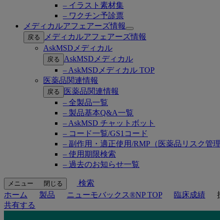
– イラスト素材集
– ワクチン予診票
メディカルアフェアーズ情報
Open
メディカルアフェアーズ情報
戻る
submenu
AskMSDメディカル
AskMSDメディカル
戻る
– AskMSDメディカル TOP
医薬品関連情報
医薬品関連情報
戻る
– 全製品一覧
– 製品基本Q&A一覧
– AskMSD チャットボット
– コード一覧/GS1コード
– 副作用・適正使用/RMP（医薬品リスク管
– 使用期限検索
– 過去のお知らせ一覧
検索
メニュー
閉じる
ホーム
製品
ニューモバックス®NP TOP
臨床成績
共有する