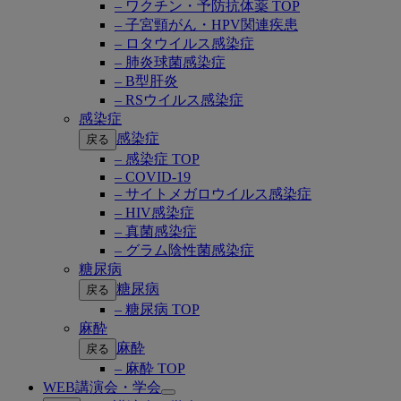
– ワクチン・予防抗体薬 TOP
– 子宮頸がん・HPV関連疾患
– ロタウイルス感染症
– 肺炎球菌感染症
– B型肝炎
– RSウイルス感染症
感染症
感染症
戻る
– 感染症 TOP
– COVID-19
– サイトメガロウイルス感染症
– HIV感染症
– 真菌感染症
– グラム陰性菌感染症
糖尿病
糖尿病
戻る
– 糖尿病 TOP
麻酔
麻酔
戻る
– 麻酔 TOP
WEB講演会・学会
Open