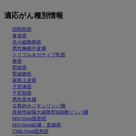
適応がん種別情報
頭頸部癌
食道癌
非小細胞肺癌
悪性胸膜中皮腫
トリプルネガティブ乳癌
胃癌
胆道癌
腎細胞癌
尿路上皮癌
子宮体癌
子宮頸癌
悪性黒色腫
古典的ホジキンリンパ腫
原発性縦隔大細胞型B細胞リンパ腫
MSI-High固形癌
MSI-High結腸・直腸癌
TMB-High固形癌