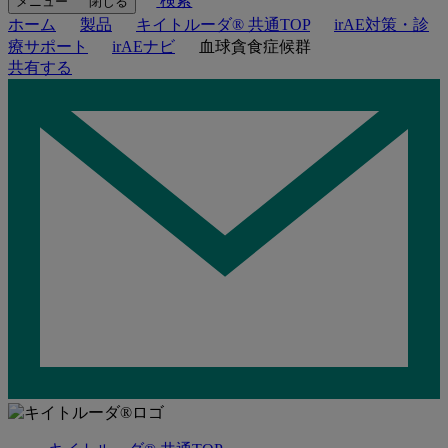
検索
メニュー
閉じる
ホーム
製品
キイトルーダ® 共通TOP
irAE対策・診
療サポート
irAEナビ
⾎球貪⾷症候群
共有する