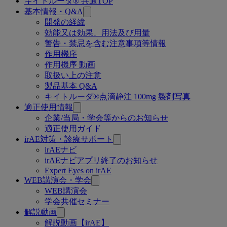
キイトルーダ® 共通TOP
関
基本情報・Q&A
連
開発の経緯
効能又は効果、用法及び用量
ペ
警告・禁忌を含む注意事項等情報
ー
作用機序
作用機序 動画
ジ
取扱い上の注意
製品基本 Q&A
キイトルーダ®点滴静注 100mg 製剤写真
適正使用情報
企業/当局・学会等からのお知らせ
適正使用ガイド
irAE対策・診療サポート
irAEナビ
irAEナビアプリ終了のお知らせ
Expert Eyes on irAE
WEB講演会・学会
WEB講演会
学会共催セミナー
解説動画
解説動画【irAE】