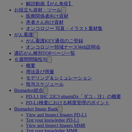
解説動画【がん免疫】
お役立ち資材・ツール
医療関係者向け資材
患者さん向け資材
オンコロジー 写真・イラスト素材集
がん看護
がん看護KEY通信のご登録
オンコロジー領域ナースWeb説明会
適応がん種別TOPページ一覧
６週間間隔投与
概要
用法及び用量
モデリング＆シミュレーション
投与スケジュール
Biomarker総合
PD-L1 IHC 22C3 pharmDx「ダコ」注）の概要
PD-L1検査における精度管理のポイント
Biomarker Image Bank
View and Inspect Images PD-L1
Test your knowledge PD-L1
View and Inspect Images MMR
Test your knowledge MMR