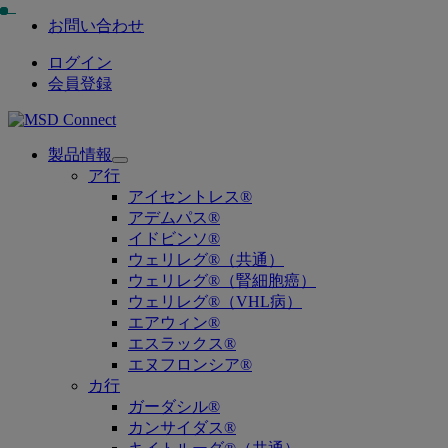
お問い合わせ
ログイン
会員登録
製品情報
Open
ア行
submenu
アイセントレス®
アデムパス®
イドビンソ®
ウェリレグ®（共通）
ウェリレグ®（腎細胞癌）
ウェリレグ®（VHL病）
エアウィン®
エスラックス®
エヌフロンシア®
カ行
ガーダシル®
カンサイダス®