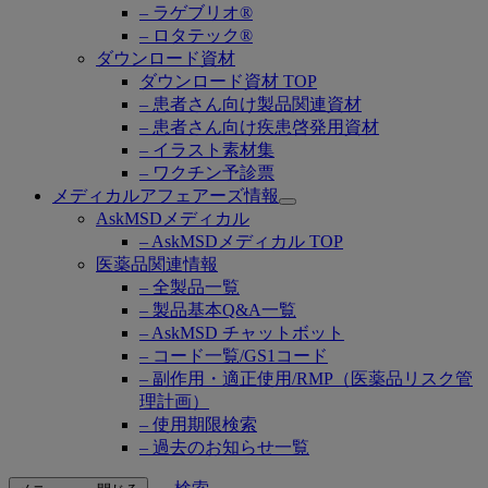
– ラゲブリオ®
– ロタテック®
ダウンロード資材
ダウンロード資材 TOP
– 患者さん向け製品関連資材
– 患者さん向け疾患啓発用資材
– イラスト素材集
– ワクチン予診票
メディカルアフェアーズ情報
Open
AskMSDメディカル
submenu
– AskMSDメディカル TOP
医薬品関連情報
– 全製品一覧
– 製品基本Q&A一覧
– AskMSD チャットボット
– コード一覧/GS1コード
– 副作用・適正使用/RMP（医薬品リスク管
理計画）
– 使用期限検索
– 過去のお知らせ一覧