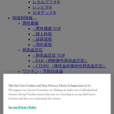
レカルブリオ®
レンビマ®
ロタテック®
領域別情報
Open
悪性腫瘍
submenu
– 悪性腫瘍 TOP
– 婦人科癌
– 泌尿器癌
– 消化器癌
肺高血圧症
– 肺高血圧症 TOP
– PAH（肺動脈性肺高血圧症）
– CTEPH （慢性血栓塞栓性肺高血圧症）
ワクチン・予防抗体薬
– ワクチン・予防抗体薬 TOP
– 子宮頸がん・HPV関連疾患
This Site Uses Cookies and Your Privacy Choice Is Important to Us
– ロタウイルス感染症
We suggest you choose Customize my Settings to make your individualized
– 肺炎球菌感染症
choices. Accept Cookies means that you are choosing to accept third-party
– B型肝炎
Cookies and that you understand this choice.
– RSウイルス感染症
See our Privacy Policy
感染症