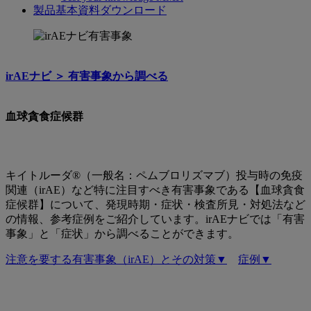
製品基本資料ダウンロード
⾎
球
irAEナビ ＞︎ 有害事象から調べる
貪
⾷
⾎球貪⾷症候群
症
候
群
キイトルーダ®（一般名：ペムブロリズマブ）投与時の免疫
関連（irAE）など特に注目すべき有害事象である【⾎球貪⾷
症候群】について、発現時期・症状・検査所見・対処法など
の情報、参考症例をご紹介しています。irAEナビでは「有害
事象」と「症状」から調べることができます。
注意を要する有害事象（irAE）とその対策▼
症例▼