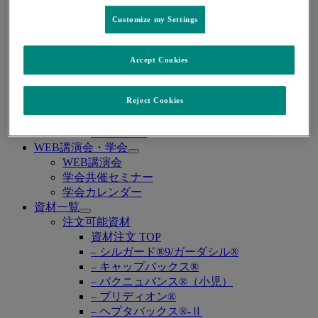
– 感染症 TOP
– COVID-19
Customize my Settings
– サイトメガロウイルス感染症
– HIV感染症
– 真菌感染症
Accept Cookies
– グラム陰性菌感染症
糖尿病
Reject Cookies
– 糖尿病 TOP
麻酔
– 麻酔 TOP
WEB講演会・学会
Open
WEB講演会
submenu
学会共催セミナー
学会カレンダー
資材一覧
Open
注文可能資材
submenu
資材注文 TOP
– シルガード®9/ガーダシル®
– キャップバックス®
– バクニュバンス®（小児）
– ブリディオン®
– ヘプタバックス®-Ⅱ