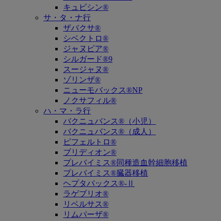
キュビシン®
サ・タ・ナ行
ザバクサ®
シベクトロ®
ジャヌビア®
シルガード®9
スージャヌ®
ゾリンザ®
ニューモバックス®NP
ノクサフィル®
ハ・マ・ラ行
バクニュバンス®（小児）
バクニュバンス®（成人）
ピフェルトロ®
ブリディオン®
プレバイミス®同種造血幹細胞移植
プレバイミス®臓器移植
ヘプタバックス®-Ⅱ
ラゲブリオ®
リベルサス®
リムパーザ®